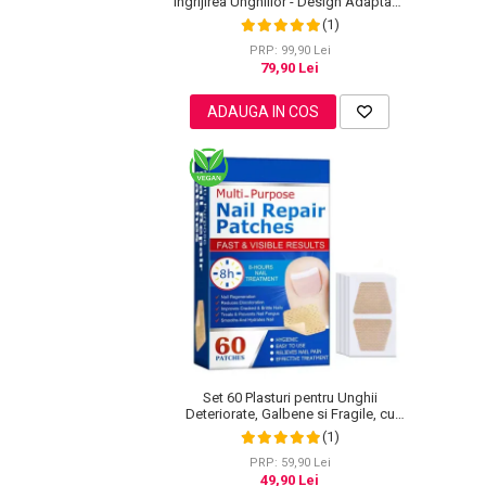
Ingrijirea Unghiilor - Design Adaptabil
si Protectie Intensa Nocturna
(1)
Pete
PRP: 99,90 Lei
Ingrijire Gene
79,90 Lei
PAR
ADAUGA IN COS
Set 60 Plasturi pentru Unghii
Deteriorate, Galbene si Fragile, cu
Extract de Arbore de Ceai si Usturoi
(1)
PRP: 59,90 Lei
49,90 Lei