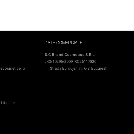
DATE COMERCIALE
S.C Brand Cosmetics S.R.L
J40/10296/2009; RO26117820
cosmetice.ro
Strada Burdujeni nr. 6-8, Bucuresti
Litigiilor