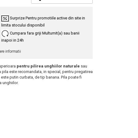
Surprize
Pentru promotiile active din site in
limita stocului disponibil
Cumpara fara griji
Multumit(a) sau banii
inapoi in 24h
re informatii
superioara
pentru pilirea unghiilor naturale
sau
ta pila este recomandata, in special, pentru pregatirea
 este putin curbata, de tip banana. Pila poate fi
a unghiilor.