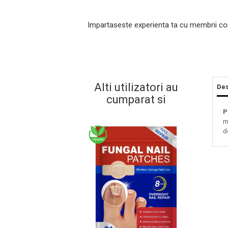
Impartaseste experienta ta cu membrii co
Alti utilizatori au
Des
cumparat si
P
m
Masaj Facial si Drenaj Limfatic
d
Exfolianti si Masti
Gomaj si Exfoliere
Masti
Plasturi ochi / nas / frunte
Produse Curatare Ten
Demachiant si Apa Micelara
Gel de Curatare