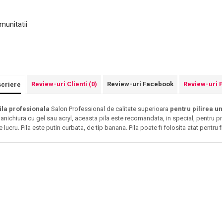
munitatii
Review-uri Clienti
(0)
Review-uri Facebook
Review-uri 
criere
ila profesionala
Salon Professional de calitate superioara
pentru pilirea u
anichiura cu gel sau acryl, aceasta pila este recomandata, in special, pentru pr
e lucru. Pila este putin curbata, de tip banana. Pila poate fi folosita atat pentru