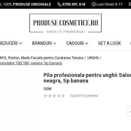
ei, 100%
PRODUSE ORIGINALE
0730.091.618
Luni-Vineri 9-17
REDUCERI
BRANDURI
CADOURI
GET A LOOK
 NYX, Revlon, Masti Faciale pentru Curatarea Tenului /
UNGHII /
granulatie 100/180, neagra, tip banana
Pila profesionala pentru unghii Salo
neagra, tip banana
OEM
Spune-ti parerea