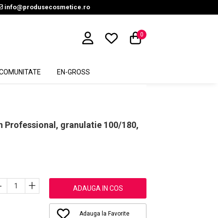
info@produsecosmetice.ro
0
COMUNITATE
EN-GROSS
n Professional, granulatie 100/180,
-
+
ADAUGA IN COS
Adauga la Favorite