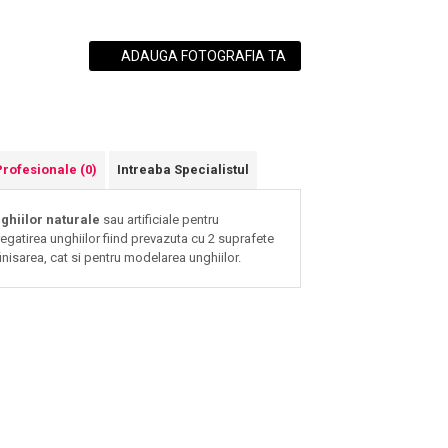
ADAUGA FOTOGRAFIA TA
Profesionale
(0)
Intreaba Specialistul
nghiilor naturale
sau artificiale pentru
egatirea unghiilor fiind prevazuta cu 2 suprafete
 finisarea, cat si pentru modelarea unghiilor.