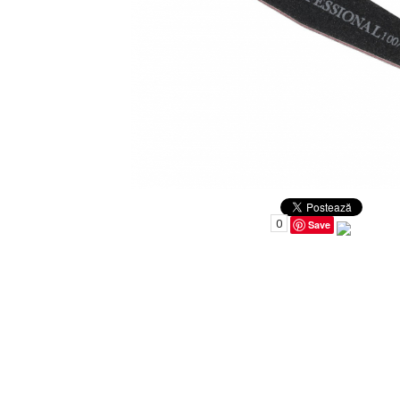
Uleiuri pentru Par
Uleiuri pentru Corp
Uleiuri Unghii / Cuticule
Uleiuri pentru Ten
Uleiuri Esentiale
INGRIJIRE TEN
0
Save