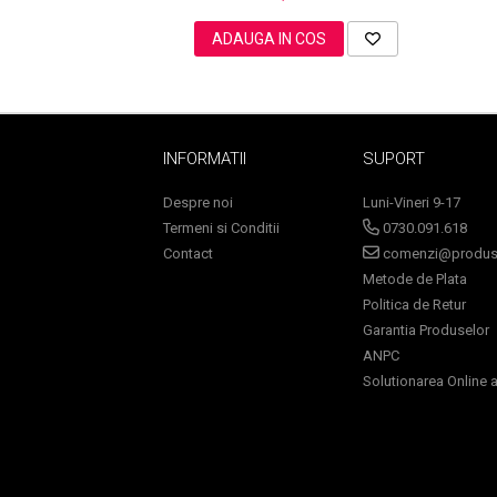
ADAUGA IN COS
Sampoane Colorante
Sampon
Anti-Cadere
INFORMATII
SUPORT
Anti-Matreata
Despre noi
Luni-Vineri 9-17
Par Cret
Termeni si Conditii
0730.091.618
Par Gras
Contact
comenzi@produse
Par Normal
Metode de Plata
Par Uscat / Deteriorat
Politica de Retur
Par Vopsit
Garantia Produselor
Balsam si Masca
ANPC
Indreptare
Solutionarea Online a 
Par Vopsit
Regenerare
Stralucire
Volum