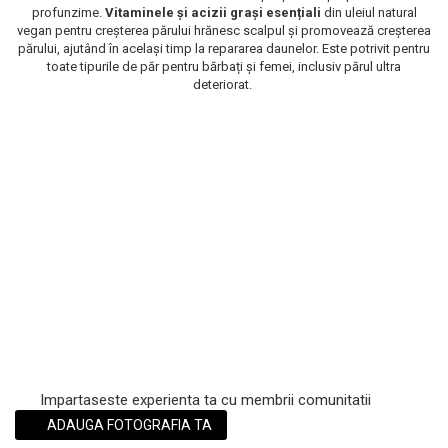
profunzime.
Vitaminele și acizii grași esențiali
din uleiul natural
Scrub / Balsam de buze
vegan pentru creșterea părului hrănesc scalpul și promovează creșterea
părului, ajutând în același timp la repararea daunelor. Este potrivit pentru
Netestate pe Animale
toate tipurile de păr pentru bărbați și femei, inclusiv părul ultra
deteriorat.
Impartaseste experienta ta cu membrii comunitatii
ADAUGA FOTOGRAFIA TA