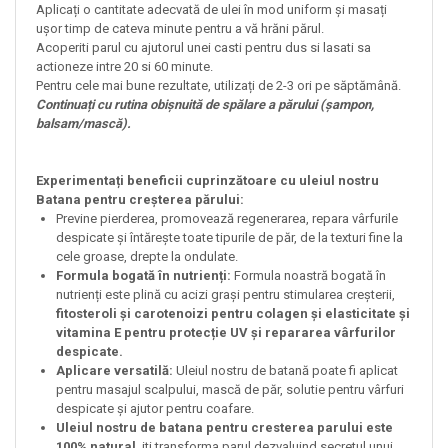
Aplicați o cantitate adecvată de ulei în mod uniform și masați
ușor timp de cateva minute pentru a vă hrăni părul.
Acoperiti parul cu ajutorul unei casti pentru dus si lasati sa
actioneze intre 20 si 60 minute.
Pentru cele mai bune rezultate, utilizați de 2-3 ori pe săptămână.
Continuați cu rutina obișnuită de spălare a părului (șampon,
balsam/mască).
Experimentați beneficii cuprinzătoare cu uleiul nostru
Batana pentru creșterea părului:
Previne pierderea, promovează regenerarea, repara vârfurile
despicate și întărește toate tipurile de păr, de la texturi fine la
cele groase, drepte la ondulate.
Formula bogată în nutrienți:
Formula noastră bogată în
nutrienți este plină cu acizi grași pentru stimularea creșterii,
fitosteroli și carotenoizi pentru colagen și elasticitate și
vitamina E pentru protecție UV
și repararea vârfurilor
despicate.
Aplicare versatilă:
Uleiul nostru de batană poate fi aplicat
pentru masajul scalpului, mască de păr, solutie pentru vârfuri
despicate și ajutor pentru coafare.
Uleiul nostru de batana pentru cresterea parului este
100% natural
, iti transforma parul dezvaluind secretul unui