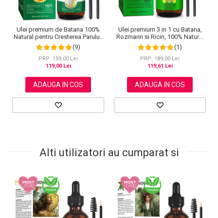
Ulei premium 3 in 1 cu Batana,
Ulei premium de Batana 100%
Rozmarin si Ricin, 100% Natural
Natural pentru Cresterea Parului,
pentru cresterea parului, tratarea
Tratarea scalpului, Ingrijirea
(1)
(9)
scalpului si pielii, Aliver 60 ml
Tenului, Genelor si Sprancenelor,
Aliver 60 ml
PRP: 189,00 Lei
PRP: 159,00 Lei
119,61 Lei
119,00 Lei
ADAUGA IN COS
ADAUGA IN COS
Alti utilizatori au cumparat si