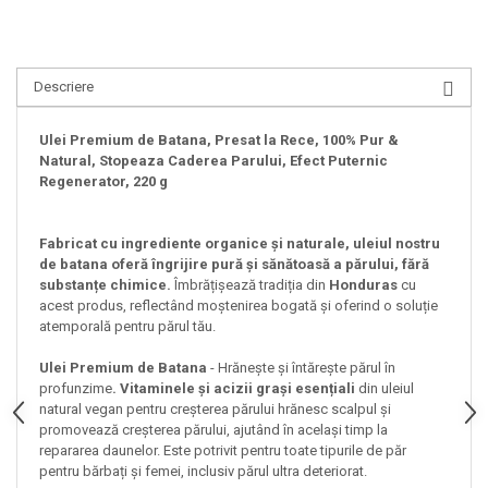
Descriere
Ulei Premium de Batana, Presat la Rece, 100% Pur &
Natural, Stopeaza Caderea Parului, Efect Puternic
Regenerator, 220 g
Fabricat cu ingrediente organice și naturale, uleiul nostru
de batana oferă îngrijire pură și sănătoasă a părului, fără
substanțe chimice.
Îmbrățișează tradiția din
Honduras
cu
acest produs, reflectând moștenirea bogată și oferind o soluție
atemporală pentru părul tău.
Ulei Premium de Batana
- Hrănește și întărește părul în
profunzime
. Vitaminele și acizii grași esențiali
din uleiul
natural vegan pentru creșterea părului hrănesc scalpul și
promovează creșterea părului, ajutând în același timp la
repararea daunelor. Este potrivit pentru toate tipurile de păr
pentru bărbați și femei, inclusiv părul ultra deteriorat.