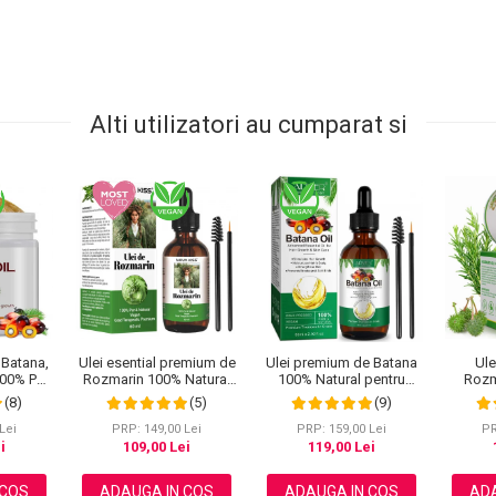
Alti utilizatori au cumparat si
 Batana,
Ulei esential premium de
Ulei premium de Batana
Ule
100% Pur
Rozmarin 100% Natural
100% Natural pentru
Rozm
opeaza
pentru stimularea
Cresterea Parului,
Rici
(8)
(5)
(9)
, Efect
cresterii parului, genelor,
Tratarea scalpului,
Ner
ator, 220
sprancenelor sau
Ingrijirea Tenului, Genelor
Crester
Lei
PRP: 149,00 Lei
PRP: 159,00 Lei
PR
unghiilor, NOVA KISS®
si Sprancenelor, Aliver 60
i
109,00 Lei
119,00 Lei
60 ml
ml
 COS
ADAUGA IN COS
ADAUGA IN COS
ADA