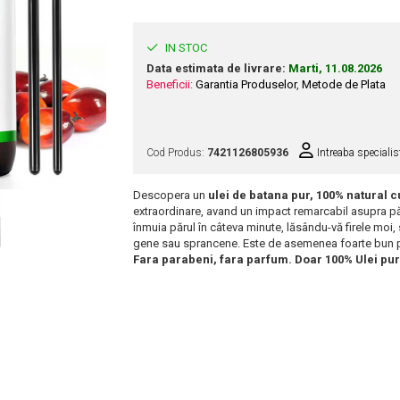
IN STOC
Data estimata de livrare:
Marti, 11.08.2026
Beneficii:
Garantia Produselor
,
Metode de Plata
Cod Produs:
7421126805936
Intreaba specialis
Descopera un
ulei de batana pur, 100% natural c
extraordinare, avand un impact remarcabil asupra părul
înmuia părul în câteva minute, lăsându-vă firele moi, s
gene sau sprancene. Este de asemenea foarte bun 
Fara parabeni, fara parfum. Doar 100% Ulei pu