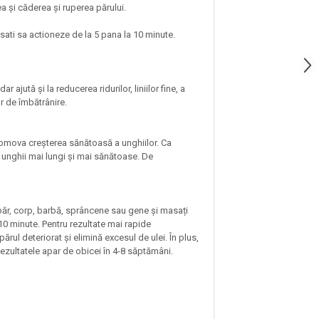
ea și căderea și ruperea părului.
sati sa actioneze de la 5 pana la 10 minute.
ajută și la reducerea ridurilor, liniilor fine, a
r de îmbătrânire.
 promova creșterea sănătoasă a unghiilor. Ca
 unghii mai lungi și mai sănătoase. De
păr, corp, barbă, sprâncene sau gene și masați
10 minute. Pentru rezultate mai rapide
ul deteriorat și elimină excesul de ulei. În plus,
 Rezultatele apar de obicei în 4-8 săptămâni.