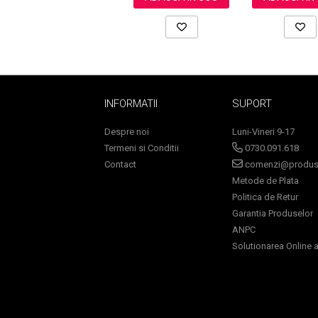
Ingrijire par
Fiole
Serum-Elixir
Uleiuri
Vopsea de Par
INFORMATII
SUPORT
Nuantatoare
Vopsele
Despre noi
Luni-Vineri 9-17
Styling
Termeni si Conditii
0730.091.618
Contact
comenzi@produse
Fixativ
Metode de Plata
Gel si Ceara
Politica de Retur
Spuma
Garantia Produselor
Perii de Par si Piepteni
ANPC
INGRIJIRE CORP
Solutionarea Online a 