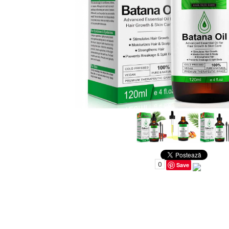
Uleiuri pentru Par
Uleiuri pentru Corp
Uleiuri Unghii / Cuticule
Uleiuri pentru Ten
Uleiuri Esentiale
INGRIJIRE TEN
0
Save