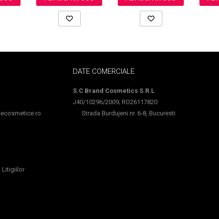
DATE COMERCIALE
S.C Brand Cosmetics S.R.L
J40/10296/2009; RO26117820
cosmetice.ro
Strada Burdujeni nr. 6-8, Bucuresti
Litigiilor