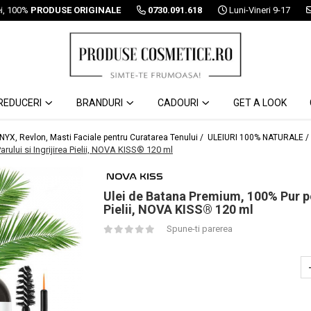
ei, 100%
PRODUSE ORIGINALE
0730.091.618
Luni-Vineri 9-17
REDUCERI
BRANDURI
CADOURI
GET A LOOK
 NYX, Revlon, Masti Faciale pentru Curatarea Tenului /
ULEIURI 100% NATURALE /
ului si Ingrijirea Pielii, NOVA KISS® 120 ml
Ulei de Batana Premium, 100% Pur pen
Pielii, NOVA KISS® 120 ml
Spune-ti parerea