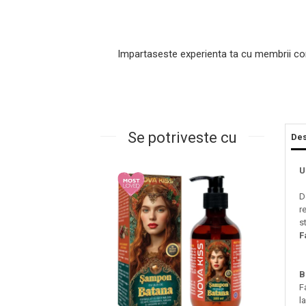
Impartaseste experienta ta cu membrii co
Se potriveste cu
Des
Masaj Facial si Drenaj Limfatic
U
Exfolianti si Masti
D
Gomaj si Exfoliere
r
Masti
s
F
Plasturi ochi / nas / frunte
Produse Curatare Ten
B
Demachiant si Apa Micelara
F
Gel de Curatare
l