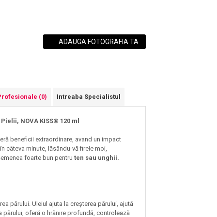
ADAUGA FOTOGRAFIA TA
Profesionale
(0)
Intreaba Specialistul
a Pielii, NOVA KISS® 120 ml
eră beneficii extraordinare, avand un impact
l în câteva minute, lăsându-vă firele moi,
 asemenea foarte bun pentru
ten sau unghii.
a părului. Uleiul ajuta la creșterea părului, ajută
rea părului, oferă o hrănire profundă, controlează