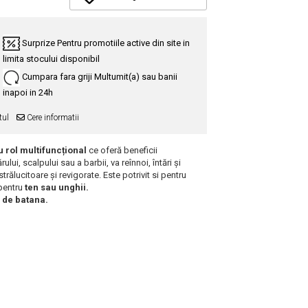
Surprize
Pentru promotiile active din site in
limita stocului disponibil
Cumpara fara griji
Multumit(a) sau banii
inapoi in 24h
tul
Cere informatii
u rol multifuncțional
ce oferă beneficii
ui, scalpului sau a barbii, va reînnoi, întări și
trălucitoare și revigorate. Este potrivit si pentru
pentru
ten sau unghii.
r de batana.