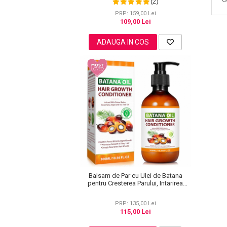
(2)
Pielii, 60 ml
Pete
PRP: 159,00 Lei
109,00 Lei
Ingrijire Gene
PAR
ADAUGA IN COS
Balsam de Par cu Ulei de Batana
pentru Cresterea Parului, Intarirea
Radacinilor Firului de Par, Infuzat cu
Biotina, Rozmarin, NOVA KISS®, 300
PRP: 135,00 Lei
ml
115,00 Lei