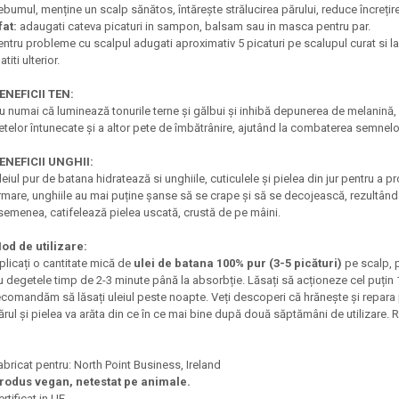
ebumul, menține un scalp sănătos, întărește strălucirea părului, reduce încrețir
fat:
adaugati cateva picaturi in sampon, balsam sau in masca pentru par.
entru probleme cu scalpul adugati aproximativ 5 picaturi pe scalupul curat si la
atiti ulterior.
ENEFICII TEN:
u numai că luminează tonurile terne și gălbui și inhibă depunerea de melanină, dar 
etelor întunecate și a altor pete de îmbătrânire, ajutând la combaterea semnelo
ENEFICII UNGHII:
leiul pur de batana hidratează si unghiile, cuticulele și pielea din jur pentru a
rmare, unghiile au mai puține șanse să se crape și să se decojească, rezultând
semenea, catifelează pielea uscată, crustă de pe mâini.
od de utilizare:
plicați o cantitate mică de
ulei de batana 100% pur (3-5 picături)
pe scalp, 
u degetele timp de 2-3 minute până la absorbție. Lăsați să acționeze cel puțin 
ecomandăm să lăsați uleiul peste noapte. Veți descoperi că hrănește și repara păr
ărul și pielea va arăta din ce în ce mai bine după două săptămâni de utilizare.​
abricat pentru: North Point Business, Ireland
rodus vegan, netestat pe animale.
ertificat in UE