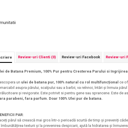
munitatii
Review-uri Clienti
(0)
Review-uri Facebook
Review-uri 
criere
lei de Batana Premium, 100% Pur pentru Cresterea Parului si Ingrijire
escopera un
ulei de batana pur, 100% natural cu rol multifuncțional
ce of
emarcabil asupra părului, scalpului sau a barbii, va reînnoi, întări și înmuia păru
trălucitoare și revigorate. Este potrivit si pentru gene sau sprancene. Este de
ara parabeni, fara parfum. Doar 100% Ulei pur de batana.
ENEFICII PAR:
aceți părul să crească mai gros într-o perioadă scurtă de timp și preveniți cădere
a îmbunătățirea texturii și la prevenirea despicarii, ajută la hidratarea și înmuie