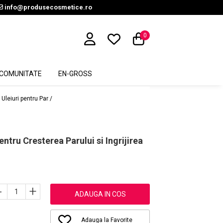
info@produsecosmetice.ro
0
COMUNITATE
EN-GROSS
Uleiuri pentru Par /
tru Cresterea Parului si Ingrijirea
-
+
ADAUGA IN COS
Adauga la Favorite