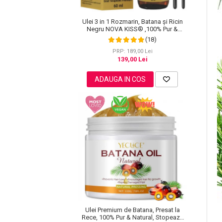
Lotiune Tonica
Hidratare
Ulei 3 in 1 Rozmarin, Batana și Ricin
Contur de Ochi
Negru NOVA KISS® ,100% Pur &
Natural, Grad Terapeutic Premium,
(18)
Creme de Noapte
pentru Cresterea Parului, Tratarea
Scalpului si Pielii, 60 ml
PRP: 189,00 Lei
Creme de Zi
139,00 Lei
Serum / Elixir
Antirid
ADAUGA IN COS
Contur de Ochi
Creme de Noapte
Creme de Zi
Plasturi Antirid
Serum / Elixir
Imperfectiuni
Iritatii
Matifiant si Purifiant
Matifiere
Spray Fixare Machiaj
Ulei Premium de Batana, Presat la
Rece, 100% Pur & Natural, Stopeaza
Roseata