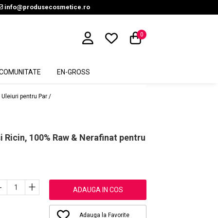
info@produsecosmetice.ro
0
COMUNITATE
EN-GROSS
Uleiuri pentru Par /
 Ricin, 100% Raw & Nerafinat pentru
-
+
ADAUGA IN COS
Adauga la Favorite