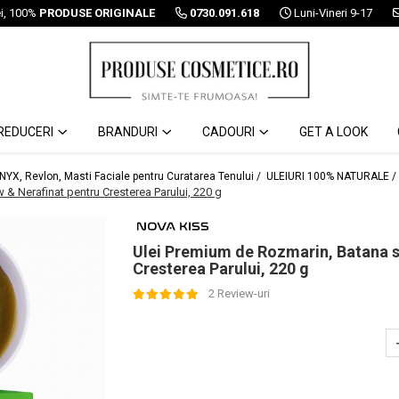
ei, 100%
PRODUSE ORIGINALE
0730.091.618
Luni-Vineri 9-17
REDUCERI
BRANDURI
CADOURI
GET A LOOK
 NYX, Revlon, Masti Faciale pentru Curatarea Tenului /
ULEIURI 100% NATURALE /
 & Nerafinat pentru Cresterea Parului, 220 g
Ulei Premium de Rozmarin, Batana si
Cresterea Parului, 220 g
2 Review-uri