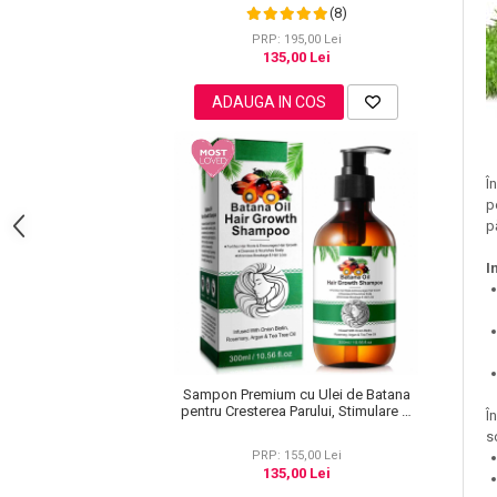
Caderea Parului, Efect Puternic
(8)
Regenerator, 220 g
Pete
PRP: 195,00 Lei
Ingrijire Gene
135,00 Lei
PAR
ADAUGA IN COS
Î
p
p
I
Sampon Premium cu Ulei de Batana
pentru Cresterea Parului, Stimulare si
Î
Fortifiere, Infuzat cu Biotina,
s
Rozmarin, Argan NOVA KISS®, 300 ml
PRP: 155,00 Lei
135,00 Lei