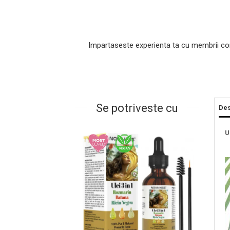
Impartaseste experienta ta cu membrii co
Se potriveste cu
Des
Masaj Facial si Drenaj Limfatic
U
Exfolianti si Masti
Gomaj si Exfoliere
Masti
Plasturi ochi / nas / frunte
Produse Curatare Ten
Demachiant si Apa Micelara
Gel de Curatare