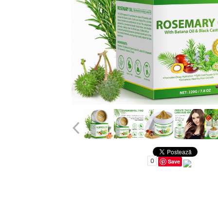
Uleiuri pentru Par
Uleiuri pentru Corp
Uleiuri Unghii / Cuticule
Uleiuri pentru Ten
Uleiuri Esentiale
INGRIJIRE TEN
0
Save