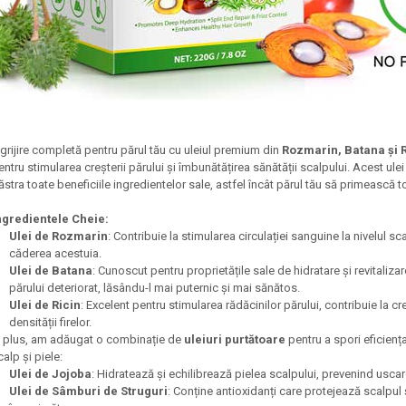
ngrijire completă pentru părul tău cu uleiul premium din
Rozmarin, Batana și R
entru stimularea creșterii părului și îmbunătățirea sănătății scalpului. Acest ulei
ăstra toate beneficiile ingredientelor sale, astfel încât părul tău să primească 
ngredientele Cheie:
Ulei de Rozmarin
: Contribuie la stimularea circulației sanguine la nivelul 
căderea acestuia.
Ulei de Batana
: Cunoscut pentru proprietățile sale de hidratare și revitalizar
părului deteriorat, lăsându-l mai puternic și mai sănătos.
Ulei de Ricin
: Excelent pentru stimularea rădăcinilor părului, contribuie la c
densității firelor.
n plus, am adăugat o combinație de
uleiuri purtătoare
pentru a spori eficiența
calp și piele:
Ulei de Jojoba
: Hidratează și echilibrează pielea scalpului, prevenind uscarea 
Ulei de Sâmburi de Struguri
: Conține antioxidanți care protejează scalpul