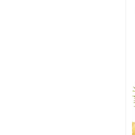
Baie si Relaxare
Sapunuri
Saruri si Perle
Uleiuri
Creme si Lotiuni