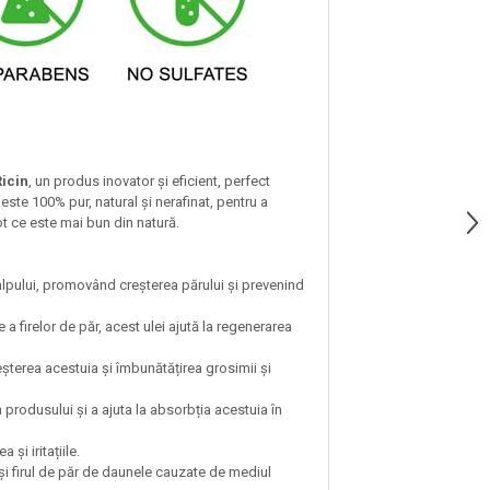
icin
, un produs inovator și eficient, perfect
 este 100% pur, natural și nerafinat, pentru a
tot ce este mai bun din natură.
scalpului, promovând creșterea părului și prevenind
e a firelor de păr, acest ulei ajută la regenerarea
reșterea acestuia și îmbunătățirea grosimii și
 produsului și a ajuta la absorbția acestuia în
și iritațiile.
 și firul de păr de daunele cauzate de mediul