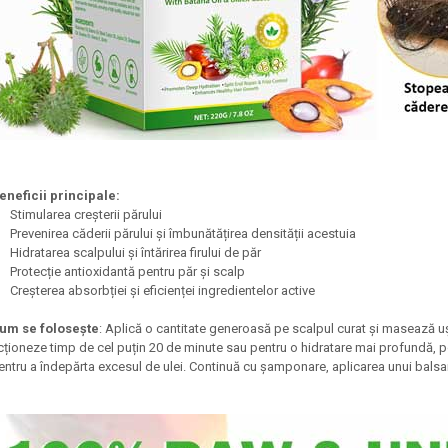
eneficii principale:
Stimularea creșterii părului
Prevenirea căderii părului și îmbunătățirea densității acestuia
Hidratarea scalpului și întărirea firului de păr
Protecție antioxidantă pentru păr și scalp
Creșterea absorbției și eficienței ingredientelor active
um se folosește
: Aplică o cantitate generoasă pe scalpul curat și masează uș
cționeze timp de cel puțin 20 de minute sau pentru o hidratare mai profundă, 
entru a îndepărta excesul de ulei. Continuă cu șamponare, aplicarea unui bal