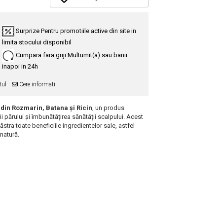
Surprize
Pentru promotiile active din site in
limita stocului disponibil
Cumpara fara griji
Multumit(a) sau banii
inapoi in 24h
tul
Cere informatii
m
din Rozmarin, Batana și Ricin
, un produs
ii părului și îmbunătățirea sănătății scalpului. Acest
păstra toate beneficiile ingredientelor sale, astfel
 natură.