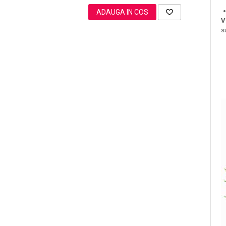
ADAUGA IN COS
V
s
Sampoane Colorante
Sampon
Anti-Cadere
Anti-Matreata
Par Cret
Par Gras
Par Normal
Par Uscat / Deteriorat
Par Vopsit
Balsam si Masca
Indreptare
Par Vopsit
Regenerare
Stralucire
Volum