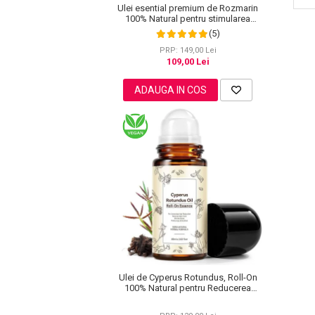
Ulei esential premium de Rozmarin
Pete
100% Natural pentru stimularea
cresterii parului, genelor, sprancenelor
(5)
Ingrijire Gene
sau unghiilor, NOVA KISS® 60 ml
PRP: 149,00 Lei
PAR
109,00 Lei
ADAUGA IN COS
Ulei de Cyperus Rotundus, Roll-On
100% Natural pentru Reducerea
Cresterii Parului Nedorit, 60 ml