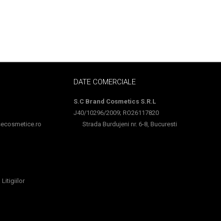
DATE COMERCIALE
S.C Brand Cosmetics S.R.L
J40/10296/2009; RO26117820
cosmetice.ro
Strada Burdujeni nr. 6-8, Bucuresti
Litigiilor