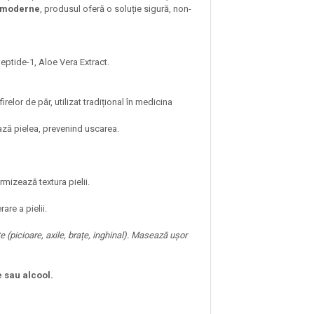
e moderne
, produsul oferă o soluție sigură, non-
ptide-1, Aloe Vera Extract.
irelor de păr, utilizat tradițional în medicina
ază pielea, prevenind uscarea.
mizează textura pielii.
are a pielii.
te (picioare, axile, brațe, inghinal). Masează ușor
e sau alcool.