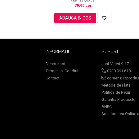
PRP: 129,00 Lei
79,90 Lei
ADAUGA IN COS
Sampoane Colorante
Sampon
Anti-Cadere
Anti-Matreata
INFORMATII
SUPORT
Par Cret
Despre noi
Luni-Vineri 9-17
Par Gras
Termeni si Conditii
0730.091.618
Par Normal
Contact
comenzi@produse
Par Uscat / Deteriorat
Metode de Plata
Par Vopsit
Politica de Retur
Balsam si Masca
Garantia Produselor
Indreptare
ANPC
Solutionarea Online a 
Par Vopsit
Regenerare
Stralucire
Volum