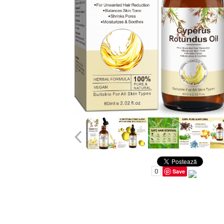
Uleiuri pentru Par
Uleiuri pentru Corp
Uleiuri Unghii / Cuticule
Uleiuri pentru Ten
Uleiuri Esentiale
INGRIJIRE TEN
0
Save