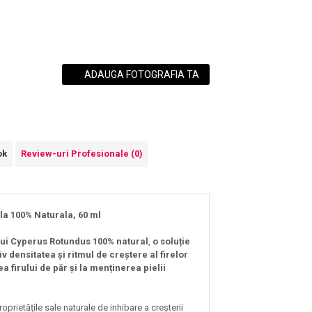
ADAUGA FOTOGRAFIA TA
ok
Review-uri Profesionale
(0)
ula 100% Naturala, 60 ml
lui Cyperus Rotundus 100% natural
,
o soluție
 densitatea și ritmul de creștere al firelor
a firului de păr și la menținerea pielii
prietățile sale naturale de inhibare a creșterii