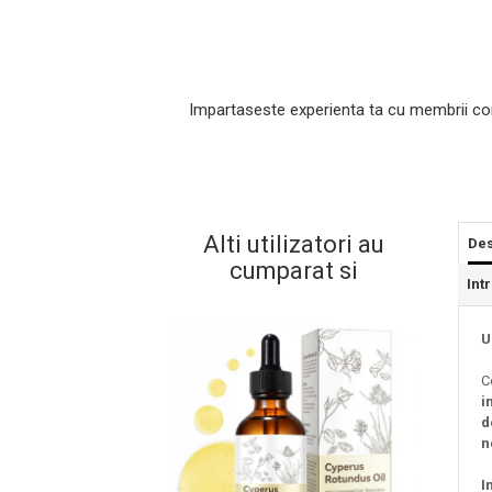
Impartaseste experienta ta cu membrii co
Alti utilizatori au
Des
cumparat si
Masaj Facial si Drenaj Limfatic
Int
Exfolianti si Masti
Gomaj si Exfoliere
U
Masti
C
Plasturi ochi / nas / frunte
i
Produse Curatare Ten
d
Demachiant si Apa Micelara
n
Gel de Curatare
I