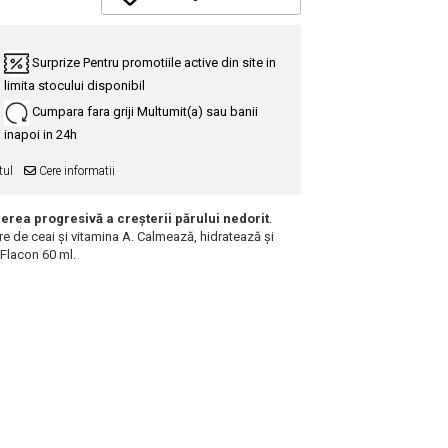
Surprize
Pentru promotiile active din site in
limita stocului disponibil
Cumpara fara griji
Multumit(a) sau banii
inapoi in 24h
tul
Cere informatii
rea progresivă a creșterii părului nedorit
.
ore de ceai și vitamina A. Calmează, hidratează și
 Flacon 60 ml.