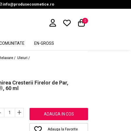
info@produsecosmetice.ro
0
COMUNITATE
EN-GROSS
Relaxare /
Uleiuri /
rea Cresterii Firelor de Par,
®, 60 ml
-
+
ADAUGA IN COS
Adauga la Favorite