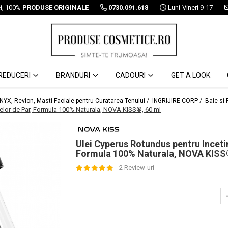
ei, 100%
PRODUSE ORIGINALE
0730.091.618
Luni-Vineri 9-17
REDUCERI
BRANDURI
CADOURI
GET A LOOK
 NYX, Revlon, Masti Faciale pentru Curatarea Tenului /
INGRIJIRE CORP /
Baie si 
irelor de Par, Formula 100% Naturala, NOVA KISS®, 60 ml
Ulei Cyperus Rotundus pentru Incetini
Formula 100% Naturala, NOVA KISS
2 Review-uri