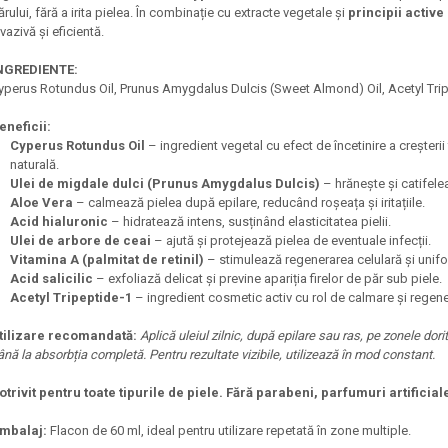
ărului, fără a irita pielea. În combinație cu extracte vegetale și
principii activ
nvazivă și eficientă.
NGREDIENTE:
yperus Rotundus Oil, Prunus Amygdalus Dulcis (Sweet Almond) Oil, Acetyl Tripe
eneficii:
Cyperus Rotundus Oil
– ingredient vegetal cu efect de încetinire a creșterii f
naturală.
Ulei de migdale dulci (Prunus Amygdalus Dulcis)
– hrănește și catifele
Aloe Vera
– calmează pielea după epilare, reducând roșeața și iritațiile.
Acid hialuronic
– hidratează intens, susținând elasticitatea pielii.
Ulei de arbore de ceai
– ajută și protejează pielea de eventuale infecții.
Vitamina A (palmitat de retinil)
– stimulează regenerarea celulară și unifor
Acid salicilic
– exfoliază delicat și previne apariția firelor de păr sub piele.
Acetyl Tripeptide-1
– ingredient cosmetic activ cu rol de calmare și regener
tilizare recomandată:
Aplică uleiul zilnic, după epilare sau ras, pe zonele dori
ână la absorbția completă. Pentru rezultate vizibile, utilizează în mod constant.
otrivit pentru toate tipurile de piele. Fără parabeni, parfumuri artificial
mbalaj:
Flacon de 60 ml, ideal pentru utilizare repetată în zone multiple.