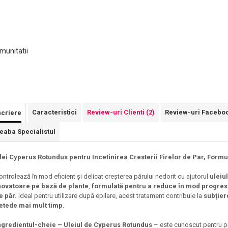
munitatii
Caracteristici
Review-uri Clienti
(2)
Review-uri Facebo
criere
reaba Specialistul
lei Cyperus Rotundus pentru Incetinirea Cresterii Firelor de Par, Form
ontrolează în mod eficient și delicat creșterea părului nedorit cu ajutorul
uleiu
novatoare pe bază de plante
,
formulată pentru a reduce în mod progresiv
e păr.
Ideal pentru utilizare după epilare, acest tratament contribuie la
subțiere
etede mai mult timp
.
ngredientul-cheie – Uleiul de Cyperus Rotundus
– este cunoscut pentru pro