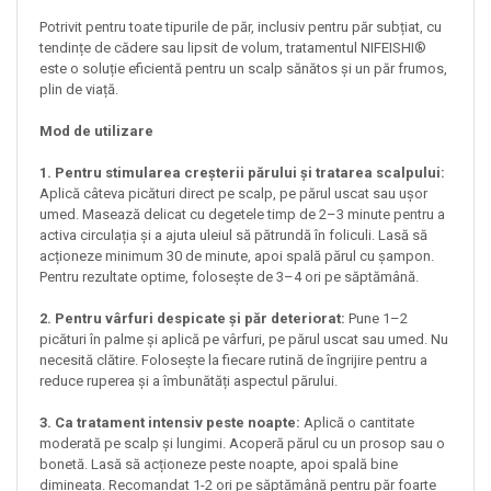
Potrivit pentru toate tipurile de păr, inclusiv pentru păr subțiat, cu
tendințe de cădere sau lipsit de volum, tratamentul NIFEISHI®
este o soluție eficientă pentru un scalp sănătos și un păr frumos,
plin de viață.
Mod de utilizare
1. Pentru stimularea creșterii părului și tratarea scalpului:
Aplică câteva picături direct pe scalp, pe părul uscat sau ușor
umed. Masează delicat cu degetele timp de 2–3 minute pentru a
activa circulația și a ajuta uleiul să pătrundă în foliculi. Lasă să
acționeze minimum 30 de minute, apoi spală părul cu șampon.
Pentru rezultate optime, folosește de 3–4 ori pe săptămână.
2. Pentru vârfuri despicate și păr deteriorat:
Pune 1–2
picături în palme și aplică pe vârfuri, pe părul uscat sau umed. Nu
necesită clătire. Folosește la fiecare rutină de îngrijire pentru a
reduce ruperea și a îmbunătăți aspectul părului.
3. Ca tratament intensiv peste noapte:
Aplică o cantitate
moderată pe scalp și lungimi. Acoperă părul cu un prosop sau o
bonetă. Lasă să acționeze peste noapte, apoi spală bine
dimineața. Recomandat 1-2 ori pe săptămână pentru păr foarte