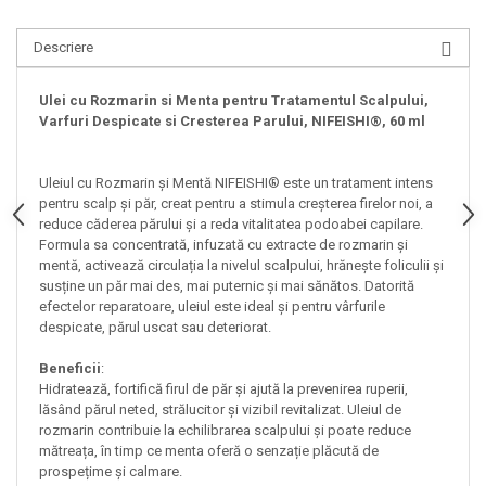
Descriere
Ulei cu Rozmarin si Menta pentru Tratamentul Scalpului,
Varfuri Despicate si Cresterea Parului, NIFEISHI®, 60 ml
Uleiul cu Rozmarin și Mentă NIFEISHI® este un tratament intens
pentru scalp și păr, creat pentru a stimula creșterea firelor noi, a
reduce căderea părului și a reda vitalitatea podoabei capilare.
Formula sa concentrată, infuzată cu extracte de rozmarin și
mentă, activează circulația la nivelul scalpului, hrănește foliculii și
susține un păr mai des, mai puternic și mai sănătos. Datorită
efectelor reparatoare, uleiul este ideal și pentru vârfurile
despicate, părul uscat sau deteriorat.
Beneficii
:
Hidratează, fortifică firul de păr și ajută la prevenirea ruperii,
lăsând părul neted, strălucitor și vizibil revitalizat. Uleiul de
rozmarin contribuie la echilibrarea scalpului și poate reduce
mătreața, în timp ce menta oferă o senzație plăcută de
prospețime și calmare.