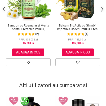
Sampon cu Rozmarin si Menta
Balsam BioActiv cu Ghimbir
pentru Cresterea Parului,
Impotriva Caderii Parului, Efect
NIFEISHI®, 300 ml
Regenerator si Densificator,
(2)
(4)
Revitalizeaza in Profunzime,
Premium, NOVA KISS®, 300 ml
PRP: 135,00 Lei
PRP: 185,00 Lei
85,00 Lei
135,00 Lei
ADAUGA IN COS
ADAUGA IN COS
Alti utilizatori au cumparat si