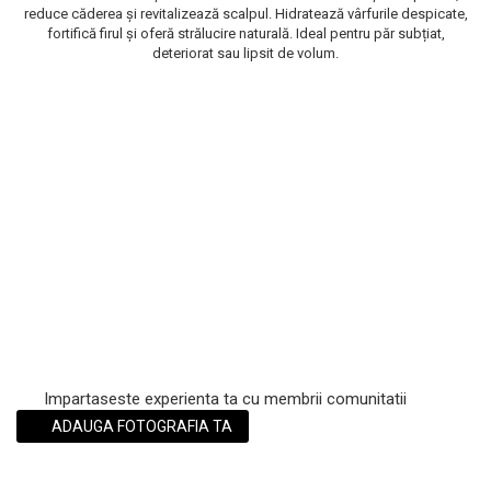
reduce căderea și revitalizează scalpul. Hidratează vârfurile despicate,
Scrub / Balsam de buze
fortifică firul și oferă strălucire naturală. Ideal pentru păr subțiat,
deteriorat sau lipsit de volum.
Netestate pe Animale
Impartaseste experienta ta cu membrii comunitatii
ADAUGA FOTOGRAFIA TA