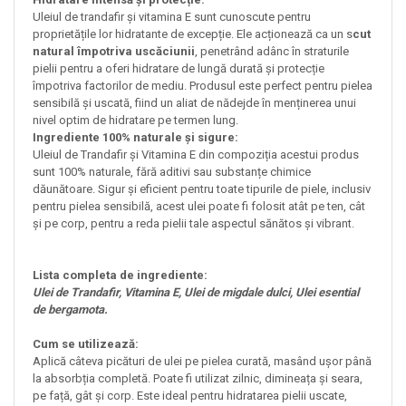
Uleiul de trandafir și vitamina E sunt cunoscute pentru
proprietățile lor hidratante de excepție. Ele acționează ca un s
cut
natural împotriva uscăciunii
, penetrând adânc în straturile
pielii pentru a oferi hidratare de lungă durată și protecție
împotriva factorilor de mediu. Produsul este perfect pentru pielea
sensibilă și uscată, fiind un aliat de nădejde în menținerea unui
nivel optim de hidratare pe termen lung.
Ingrediente 100% naturale și sigure:
Uleiul de Trandafir și Vitamina E din compoziția acestui produs
sunt 100% naturale, fără aditivi sau substanțe chimice
dăunătoare. Sigur și eficient pentru toate tipurile de piele, inclusiv
pentru pielea sensibilă, acest ulei poate fi folosit atât pe ten, cât
și pe corp, pentru a reda pielii tale aspectul sănătos și vibrant.
Lista completa de ingrediente:
Ulei de Trandafir, Vitamina E, Ulei de migdale dulci, Ulei esential
de bergamota.
Cum se utilizează:
Aplică câteva picături de ulei pe pielea curată, masând ușor până
la absorbția completă. Poate fi utilizat zilnic, dimineața și seara,
pe față, gât și corp. Este ideal pentru hidratarea pielii uscate,