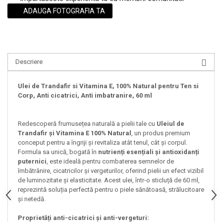
ADAUGA FOTOGRAFIA TA
Descriere
Ulei de Trandafir si Vitamina E, 100% Natural pentru Ten si
Corp, Anti cicatrici, Anti imbatranire, 60 ml
Redescoperă frumusețea naturală a pielii tale cu
Uleiul de
Trandafir și Vitamina E 100% Natural
, un produs premium
conceput pentru a îngriji și revitaliza atât tenul, cât și corpul.
Formula sa unică, bogată în
nutrienți esențiali și antioxidanți
puternici
, este ideală pentru combaterea semnelor de
îmbătrânire, cicatricilor și vergeturilor, oferind pielii un efect vizibil
de luminozitate și elasticitate. Acest ulei, într-o sticluță de 60 ml,
reprezintă soluția perfectă pentru o piele sănătoasă, strălucitoare
și netedă.
Proprietăți anti-cicatrici și anti-vergeturi: