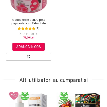
Masca rosie pentru pete
pigmentare cu Extract de
Trandafiri si Minerale, Efect de
(1)
micsorarea porilor si Efect anti-
rid, Wokali, 300 g
PRP: 110,00 Lei
75,00 Lei
ADAUGA IN COS
Alti utilizatori au cumparat si