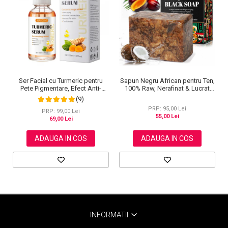
Ser Facial cu Turmeric pentru
Sapun Negru African pentru Ten,
Pete Pigmentare, Efect Anti-
100% Raw, Nerafinat & Lucrat
Imbatranire SEFUDUN, 30 ml
Manual, Formula Premium cu
(9)
Antioxidanti si Vitamine, 100 g
PRP: 95,00 Lei
PRP: 99,00 Lei
55,00 Lei
69,00 Lei
ADAUGA IN COS
ADAUGA IN COS
INFORMATII