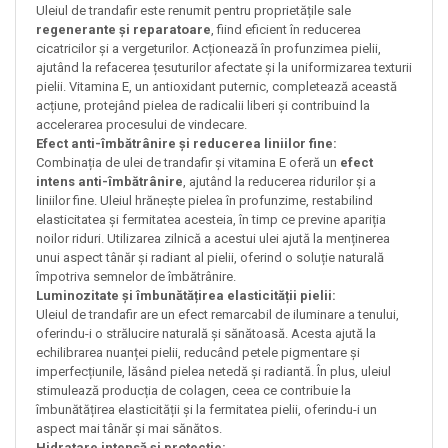
Uleiul de trandafir este renumit pentru proprietățile sale
regenerante și reparatoare
, fiind eficient în reducerea
cicatricilor și a vergeturilor. Acționează în profunzimea pielii,
ajutând la refacerea țesuturilor afectate și la uniformizarea texturii
pielii. Vitamina E, un antioxidant puternic, completează această
acțiune, protejând pielea de radicalii liberi și contribuind la
accelerarea procesului de vindecare.
Efect anti-îmbătrânire și reducerea liniilor fine:
Combinația de ulei de trandafir și vitamina E oferă un
efect
intens anti-îmbătrânire
, ajutând la reducerea ridurilor și a
liniilor fine. Uleiul hrănește pielea în profunzime, restabilind
elasticitatea și fermitatea acesteia, în timp ce previne apariția
noilor riduri. Utilizarea zilnică a acestui ulei ajută la menținerea
unui aspect tânăr și radiant al pielii, oferind o soluție naturală
împotriva semnelor de îmbătrânire.
Luminozitate și îmbunătățirea elasticității pielii:
Uleiul de trandafir are un efect remarcabil de iluminare a tenului,
oferindu-i o strălucire naturală și sănătoasă. Acesta ajută la
echilibrarea nuanței pielii, reducând petele pigmentare și
imperfecțiunile, lăsând pielea netedă și radiantă. În plus, uleiul
stimulează producția de colagen, ceea ce contribuie la
îmbunătățirea elasticității și la fermitatea pielii, oferindu-i un
aspect mai tânăr și mai sănătos.
Hidratare intensă și protecție: