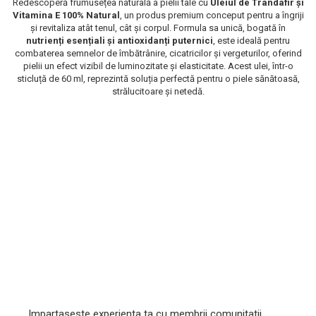
Redescoperă frumusețea naturală a pielii tale cu
Uleiul de Trandafir și
Vitamina E 100% Natural
, un produs premium conceput pentru a îngriji
Scrub / Balsam de buze
și revitaliza atât tenul, cât și corpul. Formula sa unică, bogată în
Netestate pe Animale
nutrienți esențiali și antioxidanți puternici
, este ideală pentru
combaterea semnelor de îmbătrânire, cicatricilor și vergeturilor, oferind
pielii un efect vizibil de luminozitate și elasticitate. Acest ulei, într-o
sticluță de 60 ml, reprezintă soluția perfectă pentru o piele sănătoasă,
strălucitoare și netedă.
Impartaseste experienta ta cu membrii comunitatii