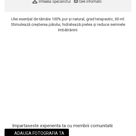
Intreaba specialistul
Cere informatii
Scrub / Balsam de buze
Netestate pe Animale
Ulei esențial de tămâie 100% pur și natural, grad terapeutic, 60 ml.
Stimulează creșterea părului, hidratează pielea și reduce semnele
îmbătrânirii.
Impartaseste experienta ta cu membrii comunitatii
ADAUGA FOTOGRAFIA TA