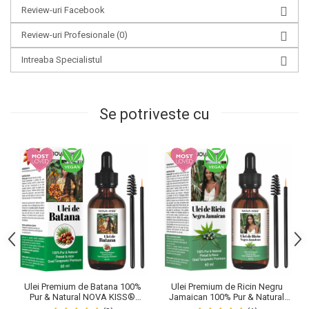
Review-uri Facebook
Review-uri Profesionale
(0)
Intreaba Specialistul
Se potriveste cu
Ulei Premium de Batana 100%
Ulei Premium de Ricin Negru
Pur & Natural NOVA KISS®
Jamaican 100% Pur & Natural
pentru Cresterea Parului, Tratarea
NOVA KISS® pentru cresterea