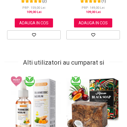
(2)
(1)
Scalpului si Ingrijirea Pielii, 60 ml
parului, ingrijirea scalpului, pielii,
genelor si sprancenelor, 60 ml
PRP: 159,00 Lei
PRP: 149,00 Lei
109,00 Lei
109,00 Lei
ADAUGA IN COS
ADAUGA IN COS
Alti utilizatori au cumparat si