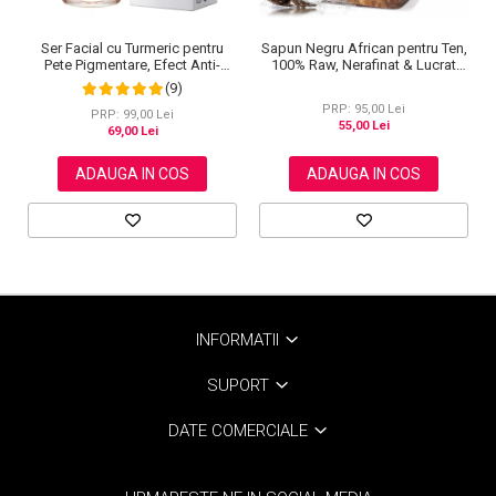
Ser Facial cu Turmeric pentru
Sapun Negru African pentru Ten,
Pete Pigmentare, Efect Anti-
100% Raw, Nerafinat & Lucrat
Imbatranire SEFUDUN, 30 ml
Manual, Formula Premium cu
(9)
Antioxidanti si Vitamine, 100 g
PRP: 95,00 Lei
PRP: 99,00 Lei
55,00 Lei
69,00 Lei
ADAUGA IN COS
ADAUGA IN COS
INFORMATII
SUPORT
DATE COMERCIALE