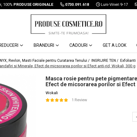
ei, 100%
PRODUSE ORIGINALE
0730.091.618
Luni-Vineri 9-17
REDUCERI
BRANDURI
CADOURI
GET A LOOK
 NYX, Revlon, Masti Faciale pentru Curatarea Tenului /
INGRIJIRE TEN /
Exfolianti
dafiri si Minerale, Efect de micsorarea porilor si Efect anti-rid, Wokali, 300 g
Masca rosie pentru pete pigmentare 
Efect de micsorarea porilor si Efect 
Wokali
1 Review