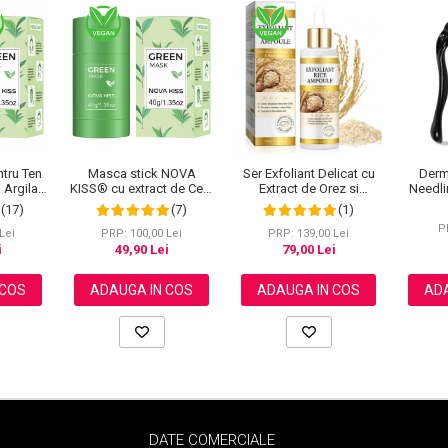
tru Ten
Masca stick NOVA
Ser Exfoliant Delicat cu
Derm
 Argila,
KISS® cu extract de Ceai
Extract de Orez si
Needli
potriva
Verde și Argila, impotriva
Niacinamide, 100ml
Ace d
(17)
(7)
(1)
Sebum,
Acneei, Excesului de
Pentr
P
Anti-pori
Sebum, Anti Puncte
Lei
PRP: 100,00 Lei
PRP: 139,00 Lei
 KISS®
Negre, 40 g
i
49,90 Lei
79,00 Lei
 COS
ADAUGA IN COS
ADAUGA IN COS
ADA
DATE COMERCIALE