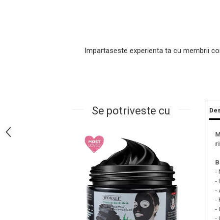
Impartaseste experienta ta cu membrii co
Se potriveste cu
Des
Masaj Facial si Drenaj Limfatic
Exfolianti si Masti
M
r
Gomaj si Exfoliere
Masti
B
Plasturi ochi / nas / frunte
-
-
Produse Curatare Ten
-
Demachiant si Apa Micelara
-
-
Gel de Curatare
-