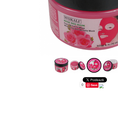
Uleiuri pentru Par
Uleiuri pentru Corp
Uleiuri Unghii / Cuticule
Uleiuri pentru Ten
Uleiuri Esentiale
INGRIJIRE TEN
0
Save