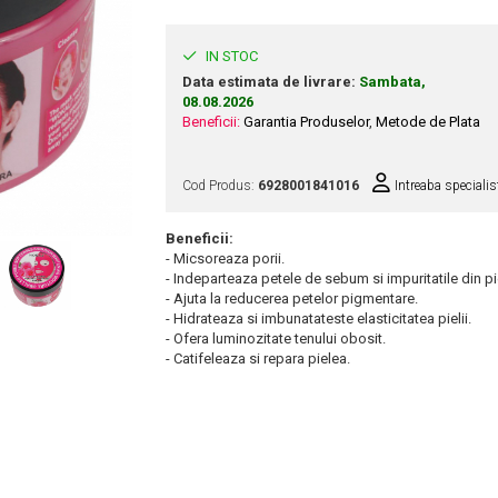
IN STOC
Data estimata de livrare:
Sambata,
08.08.2026
Beneficii:
Garantia Produselor
,
Metode de Plata
Cod Produs:
6928001841016
Intreaba specialis
Beneficii:
- Micsoreaza porii.
- Indeparteaza petele de sebum si impuritatile din pi
- Ajuta la reducerea petelor pigmentare.
- Hidrateaza si imbunatateste elasticitatea pielii.
- Ofera luminozitate tenului obosit.
- Catifeleaza si repara pielea.