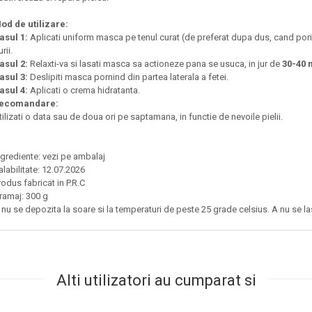
od de utilizare:
asul 1:
Aplicati uniform masca pe tenul curat (de preferat dupa dus, cand porii 
urii.
asul 2:
Relaxti-va si lasati masca sa actioneze pana se usuca, in jur de
30-40 
asul 3:
Deslipiti masca pornind din partea laterala a fetei.
asul 4:
Aplicati o crema hidratanta.
ecomandare:
tilizati o data sau de doua ori pe saptamana, in functie de nevoile pielii.
ngrediente: vezi pe ambalaj
alabilitate: 12.07.2026
rodus fabricat in P.R.C
ramaj: 300 g
 nu se depozita la soare si la temperaturi de peste 25 grade celsius. A nu se la
Alti utilizatori au cumparat si