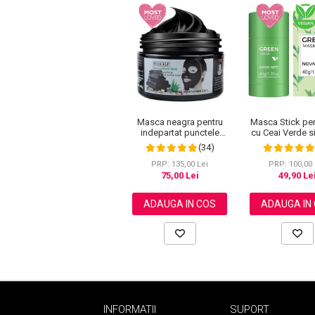
Pete
Ingrijire Gene
PAR
Masca neagra pentru
Masca Stick pen
indepartat punctele
cu Ceai Verde si
negre, punctele de
Anti-acnee, im
(34)
grasime, efect anti-rid,
Excesului de 
Wokali cu carbune activ,
Anti-inflamator, 
PRP: 135,00 Lei
PRP: 100,00 
300 g
dilatati, NOVA
75,00 Lei
49,90 Le
ADAUGA IN COS
ADAUGA IN
INFORMATII
SUPORT