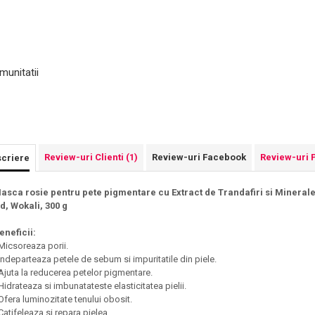
munitatii
Review-uri Clienti
(1)
Review-uri Facebook
Review-uri 
criere
asca rosie pentru pete pigmentare cu Extract de Trandafiri si Minerale,
id, Wokali, 300 g
eneficii:
 Micsoreaza porii.
 Indeparteaza petele de sebum si impuritatile din piele.
 Ajuta la reducerea petelor pigmentare.
 Hidrateaza si imbunatateste elasticitatea pielii.
 Ofera luminozitate tenului obosit.
 Catifeleaza si repara pielea.