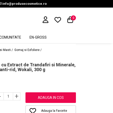
info@produsecosmetice.ro
0
COMUNITATE
EN-GROSS
 si Masti /
Gomaj si Exfoliere /
cu Extract de Trandafiri si Minerale,
anti-rid, Wokali, 300 g
-
+
ADAUGA IN COS
Adauga la Favorite