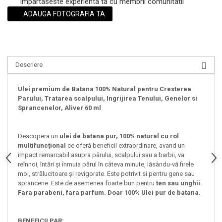
Impartaseste experienta ta cu membrii comunitatii
ADAUGA FOTOGRAFIA TA
Descriere
Ulei premium de Batana 100% Natural pentru Cresterea
Parului, Tratarea scalpului, Ingrijirea Tenului, Genelor si
Sprancenelor, Aliver 60 ml
Descopera un
ulei de batana pur, 100% natural cu rol
multifuncțional
ce oferă beneficii extraordinare, avand un
impact remarcabil asupra părului, scalpului sau a barbii, va
reînnoi, întări și înmuia părul în câteva minute, lăsându-vă firele
moi, strălucitoare și revigorate. Este potrivit si pentru gene sau
sprancene. Este de asemenea foarte bun pentru
ten sau unghii.
Fara parabeni, fara parfum. Doar 100% Ulei pur de batana.
BENEFICII PAR: