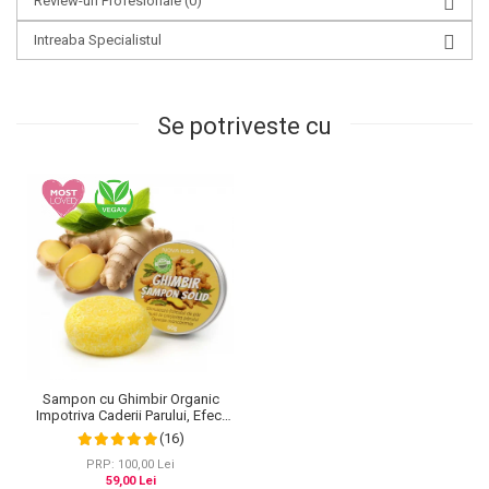
Review-uri Profesionale
(0)
Intreaba Specialistul
Se potriveste cu
Sampon cu Ghimbir Organic
Impotriva Caderii Parului, Efect
Regenerator, 100% Natural,
(16)
NOVA KISS® 60 g
PRP: 100,00 Lei
59,00 Lei