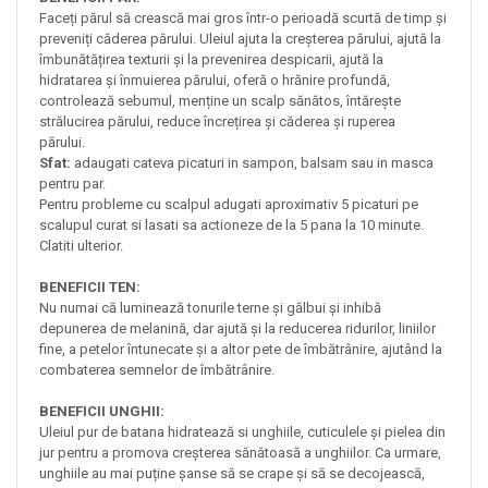
Faceți părul să crească mai gros într-o perioadă scurtă de timp și
preveniți căderea părului. Uleiul ajuta la creșterea părului, ajută la
îmbunătățirea texturii și la prevenirea despicarii, ajută la
hidratarea și înmuierea părului, oferă o hrănire profundă,
controlează sebumul, menține un scalp sănătos, întărește
strălucirea părului, reduce încrețirea și căderea și ruperea
părului.
Sfat:
adaugati cateva picaturi in sampon, balsam sau in masca
pentru par.
Pentru probleme cu scalpul adugati aproximativ 5 picaturi pe
scalupul curat si lasati sa actioneze de la 5 pana la 10 minute.
Clatiti ulterior.
BENEFICII TEN:
Nu numai că luminează tonurile terne și gălbui și inhibă
depunerea de melanină, dar ajută și la reducerea ridurilor, liniilor
fine, a petelor întunecate și a altor pete de îmbătrânire, ajutând la
combaterea semnelor de îmbătrânire.
BENEFICII UNGHII:
Uleiul pur de batana hidratează si unghiile, cuticulele și pielea din
jur pentru a promova creșterea sănătoasă a unghiilor. Ca urmare,
unghiile au mai puține șanse să se crape și să se decojească,