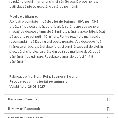
rezultând unghii mai lungi și mai sănătoase. De asemenea,
catifelează pielea uscată, crustă de pe mâini.
Mod de utilizare:
Aplicați o cantitate mică de
ulei de batana 100% pur (3-5
picături)
pe scalp, păr, corp, barbă, sprâncene sau gene și
masați cu degetele timp de 2-3 minute până la absorbție. Lăsați
să acționeze cel puțin 10 minute. Pentru rezultate mai rapide
recomandăm să lăsați uleiul peste noapte. Veți descoperi că
hrănește și repara părul deteriorat și elimină excesul de ulei. În
plus, părul și pielea va arăta din ce în ce mai bine după două
săptămâni de utilizare.​ Rezultatele apar de obicei în 4-8
săptămâni.
Fabricat pentru: North Point Business, Ireland
Produs vegan, netestat pe animale.
Valabilitate:
28.03.2027
Review-uri Clienti
(9)
Review-uri Facebook