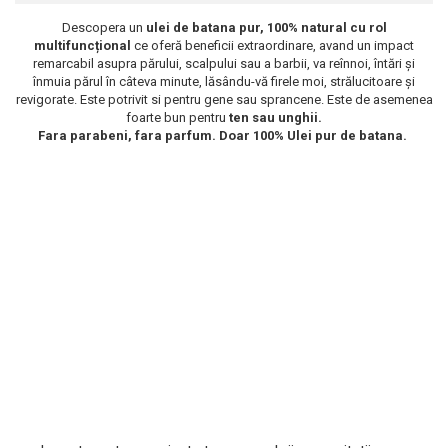
Scrub / Balsam de buze
Descopera un
ulei de batana pur, 100% natural cu rol
multifuncțional
ce oferă beneficii extraordinare, avand un impact
Netestate pe Animale
remarcabil asupra părului, scalpului sau a barbii, va reînnoi, întări și
înmuia părul în câteva minute, lăsându-vă firele moi, strălucitoare și
revigorate. Este potrivit si pentru gene sau sprancene. Este de asemenea
foarte bun pentru
ten sau unghii.
Fara parabeni, fara parfum. Doar 100% Ulei pur de batana.