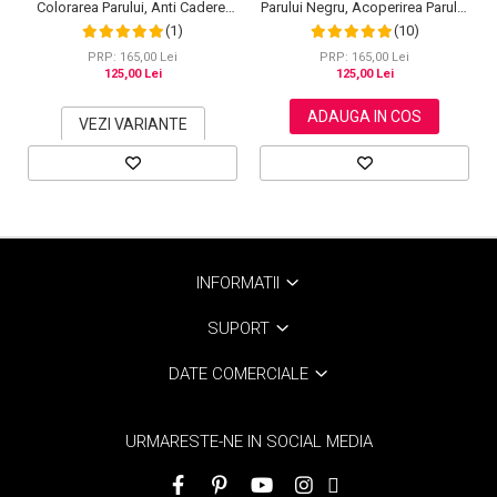
Colorarea Parului, Anti Cadere,
Parului Negru, Acoperirea Parului
Regenerare cu Ghimbir si
Alb, Regenerare cu Ghimbir, 500
(1)
(10)
Ginseng, 500 ml, #3 Saten inchis
ml
(Dark Brown)
PRP: 165,00 Lei
PRP: 165,00 Lei
125,00 Lei
125,00 Lei
ADAUGA IN COS
VEZI VARIANTE
INFORMATII
SUPORT
DATE COMERCIALE
URMARESTE-NE IN SOCIAL MEDIA