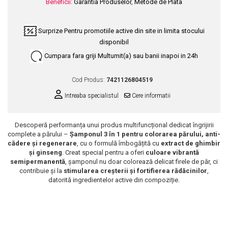
Beneficii:
Garantia Produselor
,
Metode de Plata
Scrub / Balsam de buze
Netestate pe Animale
Surprize
Pentru promotiile active din site in limita stocului
disponibil
Cumpara fara griji
Multumit(a) sau banii inapoi in 24h
Cod Produs:
7421126804519
Intreaba specialistul
Cere informatii
Descoperă performanța unui produs multifuncțional dedicat îngrijirii
complete a părului –
Șamponul 3 în 1 pentru colorarea părului, anti-
cădere și regenerare
, cu o formulă îmbogățită cu
extract de ghimbir
și ginseng
. Creat special pentru a oferi
culoare vibrantă
semipermanentă
, șamponul nu doar colorează delicat firele de păr, ci
contribuie și la
stimularea creșterii și fortifierea rădăcinilor
,
datorită ingredientelor active din compoziție.