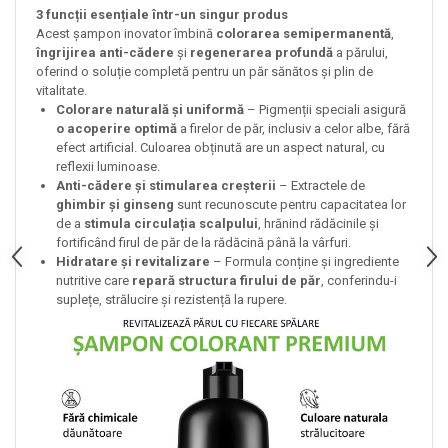
3 funcții esențiale într-un singur produs
Acest șampon inovator îmbină
colorarea semipermanentă
,
îngrijirea anti-cădere
și
regenerarea profundă
a părului,
oferind o soluție completă pentru un păr sănătos și plin de
vitalitate.
Colorare naturală și uniformă
– Pigmenții speciali asigură
o acoperire optimă
a firelor de păr, inclusiv a celor albe, fără
efect artificial. Culoarea obținută are un aspect natural, cu
reflexii luminoase.
Anti-cădere și stimularea creșterii
– Extractele de
ghimbir și ginseng
sunt recunoscute pentru capacitatea lor
de a
stimula circulația scalpului
, hrănind rădăcinile și
fortificând firul de păr de la rădăcină până la vârfuri.
Hidratare și revitalizare
– Formula conține și ingrediente
nutritive care
repară structura firului de păr
, conferindu-i
suplețe, strălucire și rezistență la rupere.