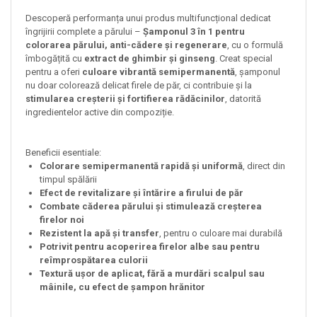
Descoperă performanța unui produs multifuncțional dedicat
îngrijirii complete a părului –
Șamponul 3 în 1 pentru
colorarea părului, anti-cădere și regenerare
, cu o formulă
îmbogățită cu
extract de ghimbir și ginseng
. Creat special
pentru a oferi
culoare vibrantă semipermanentă
, șamponul
nu doar colorează delicat firele de păr, ci contribuie și la
stimularea creșterii și fortifierea rădăcinilor
, datorită
ingredientelor active din compoziție.
Beneficii esentiale:
Colorare semipermanentă rapidă și uniformă
, direct din
timpul spălării
Efect de revitalizare și întărire a firului de păr
Combate căderea părului și stimulează creșterea
firelor noi
Rezistent la apă și transfer
, pentru o culoare mai durabilă
Potrivit pentru acoperirea firelor albe sau pentru
reîmprospătarea culorii
Textură ușor de aplicat, fără a murdări scalpul sau
mâinile, cu efect de șampon hrănitor