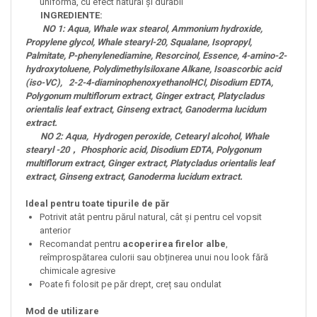
uniformă, cu efect natural și durabil
INGREDIENTE:
NO 1: Aqua, Whale wax stearol, Ammonium hydroxide,
Propylene glycol, Whale stearyl-20, Squalane, Isopropyl,
Palmitate, P-phenylenediamine, Resorcinol, Essence, 4-amino-2-
hydroxytoluene, Polydimethylsiloxane Alkane, Isoascorbic acid
(iso-VC), 2-2-4-diaminophenoxyethanolHCl, Disodium EDTA,
Polygonum multiflorum extract, Ginger extract, Platycladus
orientalis leaf extract, Ginseng extract, Ganoderma lucidum
extract.
NO 2: Aqua, Hydrogen peroxide, Cetearyl alcohol, Whale
stearyl -20， Phosphoric acid, Disodium EDTA, Polygonum
multiflorum extract, Ginger extract, Platycladus orientalis leaf
extract, Ginseng extract, Ganoderma lucidum extract.
Ideal pentru toate tipurile de păr
Potrivit atât pentru părul natural, cât și pentru cel vopsit
anterior
Recomandat pentru
acoperirea firelor albe
,
reîmprospătarea culorii sau obținerea unui nou look fără
chimicale agresive
Poate fi folosit pe păr drept, creț sau ondulat
Mod de utilizare