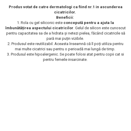
Scrub / Balsam de buze
Produs votat de catre dermatologi ca fiind nr.1 in ascunderea
cicatricilor.
Netestate pe Animale
Beneficii:
1. Rola cu gel siliconic este
concepută pentru a ajuta la
îmbunătățirea aspectului cicatricilor
. Gelul de silicon este cunoscut
pentru capacitatea sa de a hidrata și netezi pielea, făcând cicatricile să
pară mai puțin vizibile.
2. Produsul este reutilizabil. Aceasta înseamnă că îl poți utiliza pentru
mai multe cicatrici sau pentru o perioadă mai lungă de timp.
3. Produsul este hipoalergenic. Se poate folosi atat pentru copii cat si
pentru femeile insarcinate.