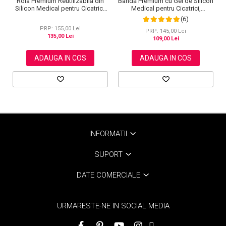
Rola Premium Reutilizabila din
Bandă Premium cu Gel de Silicon
Silicon Medical pentru Cicatrici,
Medical pentru Cicatrici,
NOVA KISS®, 4 cm x 3 m
Reutilizabilă, NOVA KISS®, 4 cm
(6)
x 1.5 m
PRP: 155,00 Lei
PRP: 145,00 Lei
135,00 Lei
109,00 Lei
ADAUGA IN COS
ADAUGA IN COS
INFORMATII
SUPORT
DATE COMERCIALE
URMARESTE-NE IN SOCIAL MEDIA