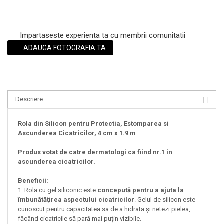
Impartaseste experienta ta cu membrii comunitatii
ADAUGA FOTOGRAFIA TA
Descriere
Rola din Silicon pentru Protectia, Estomparea si
Ascunderea Cicatricilor, 4 cm x 1.9 m
Produs votat de catre dermatologi ca fiind nr.1 in
ascunderea cicatricilor.
Beneficii:
1. Rola cu gel siliconic este
concepută pentru a ajuta la
îmbunătățirea aspectului cicatricilor
. Gelul de silicon este
cunoscut pentru capacitatea sa de a hidrata și netezi pielea,
făcând cicatricile să pară mai puțin vizibile.