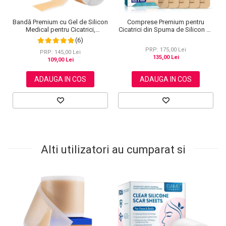
Bandă Premium cu Gel de Silicon
Comprese Premium pentru
Medical pentru Cicatrici,
Cicatrici din Spuma de Silicon cu
Reutilizabilă, NOVA KISS®, 4 cm
Argint si Margine Adeziva, 5 buc,
(6)
x 1.5 m
10 cm x 10 cm
PRP: 175,00 Lei
PRP: 145,00 Lei
135,00 Lei
109,00 Lei
ADAUGA IN COS
ADAUGA IN COS
Alti utilizatori au cumparat si