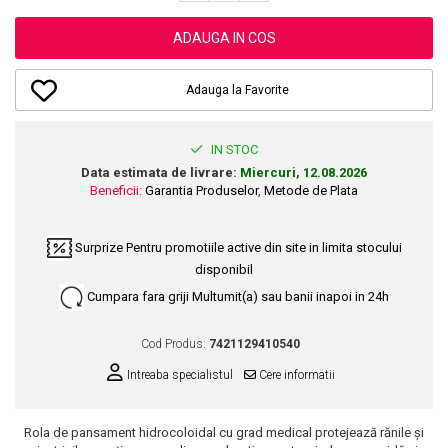
Dupa Plaja
Tus de Ochi
Buze
Volum
Unghii
Antirid
Intensificatoare
Rimel
Seturi Rujuri / Glossuri
ADAUGA IN COS
Ingrijire par
Plasturi Pentru Cicatrici
Contur de Ochi
Pigmenti Machiaj
Fiole
Bureti de Baie
Creme de Noapte
Solutii Ingrijire Gene
Adauga la Favorite
Serum-Elixir
Creme de Zi
Creme Ingrijire Cicatrici
Gene False
Uleiuri
Plasturi Antirid
Exfolianti / Scrub / Plasturi
Gene False
Vopsea de Par
IN STOC
Serum / Elixir
Glittere Ochi / Ten si Sclipici
Data estimata de livrare:
Miercuri, 12.08.2026
Nuantatoare
Imperfectiuni
Beneficii:
Garantia Produselor
,
Metode de Plata
Sprancene
Vopsele
Iritatii
Creion Sprancene
Styling
Matifiant si Purifiant
Surprize
Pentru promotiile active din site in limita stocului
Fard si Pudra de Sprancene
Fixativ
disponibil
Matifiere
Gel Sprancene
Gel si Ceara
Cumpara fara griji
Multumit(a) sau banii inapoi in 24h
Spray Fixare Machiaj
Mascara pentru Sprancene
Spuma
Roseata
Vopsea Sprancene
Perii de Par si Piepteni
Cod Produs:
7421129410540
Pete
Buze
Intreaba specialistul
Cere informatii
Creion Contur
Ingrijire Gene
Lipgloss / Luciu buze
Rola de pansament hidrocoloidal cu grad medical protejează rănile și
Ruj