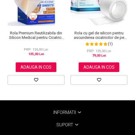
Rola Premium Reutilizabila din
Rola cu gel de silicon pentru
Silicon Medical pentru Cicatrici,
ascunderea cicatricilor de pe
NOVA KISS®, 4 cm x 3 m
fata sau corp, plasture
(1)
reutilizabil, 2.5 cm x 1.5 m,
PRP: 155,00 Lei
Elaimei
PRP: 135,00 Lei
135,00 Lei
79,00 Lei
ADAUGA IN COS
ADAUGA IN COS
INFORMATII
SUPORT