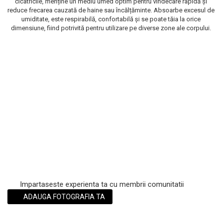
cicatricile, menține un mediu umed optim pentru vindecare rapidă și
reduce frecarea cauzată de haine sau încălțăminte. Absoarbe excesul de
Scrub / Balsam de buze
umiditate, este respirabilă, confortabilă și se poate tăia la orice
Netestate pe Animale
dimensiune, fiind potrivită pentru utilizare pe diverse zone ale corpului.
Impartaseste experienta ta cu membrii comunitatii
ADAUGA FOTOGRAFIA TA