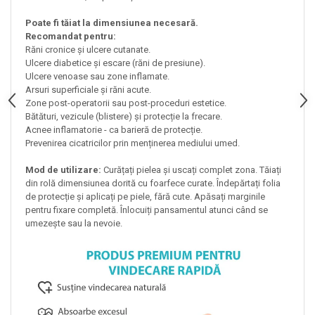
Poate fi tăiat la dimensiunea necesară.
Recomandat pentru:
Răni cronice și ulcere cutanate.
Ulcere diabetice și escare (răni de presiune).
Ulcere venoase sau zone inflamate.
Arsuri superficiale și răni acute.
Zone post-operatorii sau post-proceduri estetice.
Bătături, vezicule (blistere) și protecție la frecare.
Acnee inflamatorie - ca barieră de protecție.
Prevenirea cicatricilor prin menținerea mediului umed.
Mod de utilizare:
Curățați pielea și uscați complet zona. Tăiați
din rolă dimensiunea dorită cu foarfece curate. Îndepărtați folia
de protecție și aplicați pe piele, fără cute. Apăsați marginile
pentru fixare completă. Înlocuiți pansamentul atunci când se
umezește sau la nevoie.