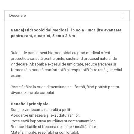
Descriere
Bandaj Hidrocoloidal Medical Tip Rola - Ingrijire avansata
pentru rani, cicatrici, 5 cm x 3.6 m
Ruloul de pansament hidrocoloidal cu grad medical oferă
protecție avansată pentru piele, susținând procesul natural de
vindecare. Absoarbe excesul de umiditate, reduce frecarea și
formează o barieră confortabilă și respirabilă între rană și mediul
extern.
Poate fi tăiat la orice dimensiune sau formă, fiind potrivit pentru
diverse zone ale corpului.
Beneficii principale:
Susține vindecarea naturală a pielii.
Absoarbe umezeala și exsudatul rănilor.
Protejează împotriva murdăriei și contaminanților.
Reduce iritațiile și frecarea de haine / încălțăminte.
Material moale, respirabil și confortabil.