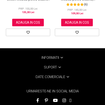
NOVA KISS®, 4 cm x 3 m
Reutilizabilă, NOVA KISS®, 4 cm
(6)
x 1.5 m
PRP: 155,00 Lei
PRP: 145,00 Lei
135,00 Lei
109,00 Lei
ADAUGA IN COS
ADAUGA IN COS
INFORMATII
SUPORT
DATE COMERCIALE
URMARESTE-NE IN SOCIAL MEDIA