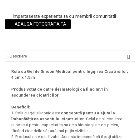
Impartaseste experienta ta cu membrii comunitatii
ADAUGA FOTOGRAFIA TA
Descriere
Rola cu Gel de Silicon Medical pentru Ingijirea Cicatricilor,
4 cm x 1.5 m
Produs votat de catre dermatologi ca fiind nr.1 in
ascunderea cicatricilor.
Beneficii:
1. Rola cu gel siliconic este
concepută pentru a ajuta la
îmbunătățirea aspectului cicatricilor
. Gelul de silicon este
cunoscut pentru capacitatea sa de a hidrata și netezi pielea,
făcând cicatricile să pară mai puțin vizibile.
2. Produsul este reutilizabil. Aceasta înseamnă că îl poți utiliza