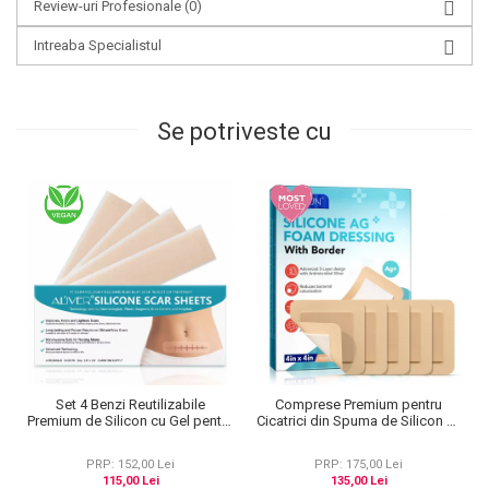
Review-uri Profesionale
(0)
Intreaba Specialistul
Se potriveste cu
Set 4 Benzi Reutilizabile
Comprese Premium pentru
Premium de Silicon cu Gel pentru
Cicatrici din Spuma de Silicon cu
ascunderea cicatricilor, Aliver
Argint si Margine Adeziva, 5 buc,
14.98 cm x 4.06 cm
10 cm x 10 cm
PRP: 152,00 Lei
PRP: 175,00 Lei
115,00 Lei
135,00 Lei