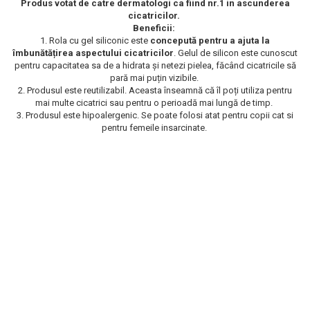
Produs votat de catre dermatologi ca fiind nr.1 in ascunderea
Scrub / Balsam de buze
cicatricilor.
Beneficii:
Netestate pe Animale
1. Rola cu gel siliconic este
concepută pentru a ajuta la
îmbunătățirea aspectului cicatricilor
. Gelul de silicon este cunoscut
pentru capacitatea sa de a hidrata și netezi pielea, făcând cicatricile să
pară mai puțin vizibile.
2. Produsul este reutilizabil. Aceasta înseamnă că îl poți utiliza pentru
mai multe cicatrici sau pentru o perioadă mai lungă de timp.
3. Produsul este hipoalergenic. Se poate folosi atat pentru copii cat si
pentru femeile insarcinate.