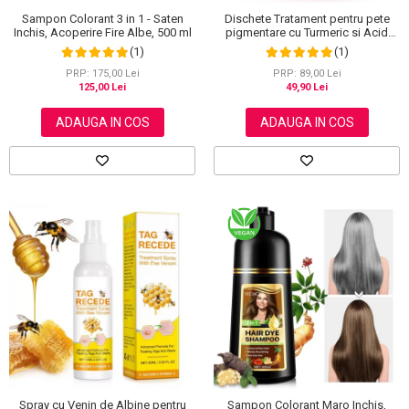
Sampon Colorant 3 in 1 - Saten
Dischete Tratament pentru pete
Inchis, Acoperire Fire Albe, 500 ml
pigmentare cu Turmeric si Acid
kojic, Curatare in profunzime,
(1)
(1)
Aliver, 40 bucati
PRP: 175,00 Lei
PRP: 89,00 Lei
125,00 Lei
49,90 Lei
ADAUGA IN COS
ADAUGA IN COS
Spray cu Venin de Albine pentru
Sampon Colorant Maro Inchis,