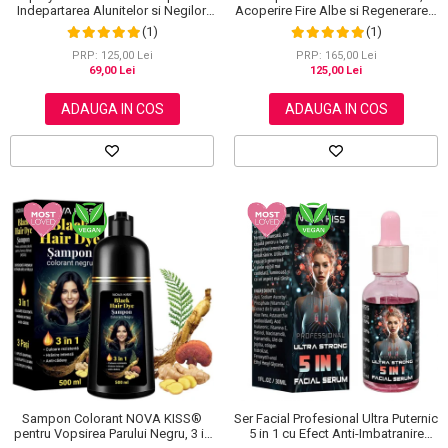
Indepartarea Alunitelor si Negilor,
Acoperire Fire Albe si Regenerare 3
NOVA KISS®, 60 ml
in 1, #5 Dark Coffee, 500 ml
(1)
(1)
PRP: 125,00 Lei
PRP: 165,00 Lei
69,00 Lei
125,00 Lei
ADAUGA IN COS
ADAUGA IN COS
Sampon Colorant NOVA KISS®
Ser Facial Profesional Ultra Puternic
pentru Vopsirea Parului Negru, 3 in
5 in 1 cu Efect Anti-Imbatranire