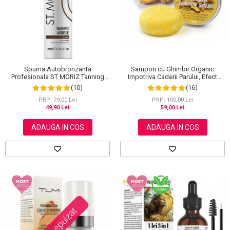
Scrub / Balsam de buze
Netestate pe Animale
Spuma Autobronzanta
Sampon cu Ghimbir Organic
Profesionala ST MORIZ Tanning
Impotriva Caderii Parului, Efect
Mousse, Efect instant, Dark, 200 ml
Regenerator, 100% Natural, NOVA
(10)
(16)
KISS® 60 g
PRP: 79,00 Lei
PRP: 100,00 Lei
49,90 Lei
59,00 Lei
ADAUGA IN COS
ADAUGA IN COS
Stoc epuizat