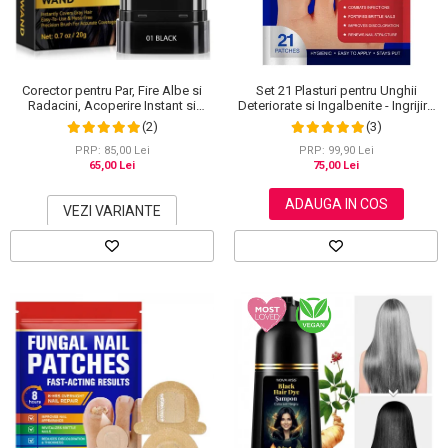
Corector pentru Par, Fire Albe si
Set 21 Plasturi pentru Unghii
Radacini, Acoperire Instant si
Deteriorate si Ingalbenite - Ingrijire
Rezistenta la Transfer, 20 g
Nocturna si Protectie
(2)
(3)
PRP: 85,00 Lei
PRP: 99,90 Lei
65,00 Lei
75,00 Lei
ADAUGA IN COS
VEZI VARIANTE