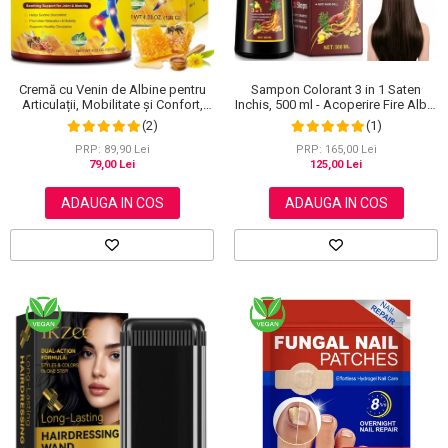
Sampon Colorant 3 in 1 Saten
Cremă cu Venin de Albine pentru
Inchis, 500 ml - Acoperire Fire Albe,
Articulații, Mobilitate și Confort,
Hranire si Anti-Cadere
120 g
(1)
(2)
PRP: 165,00 Lei
PRP: 89,90 Lei
125,00 Lei
79,00 Lei
ADAUGA IN COS
ADAUGA IN COS