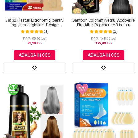
Set 32 Plasturi Ergonomici pentru
Sampon Colorant Negru, Acoperire
Ingrijirea Unghiilor - Design
Fire Albe, Regenerare 3 in 1 cu
Adaptabil si Protectie Intensa
Ghimbir, 500 ml
(1)
(2)
Nocturna
PRP: 99,90 Lei
PRP: 165,00 Lei
79,90 Lei
125,00 Lei
ADAUGA IN COS
ADAUGA IN COS