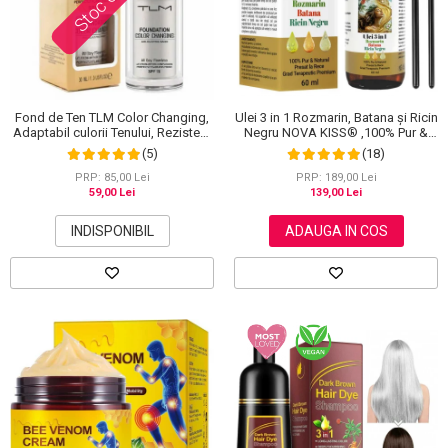
Fond de Ten TLM Color Changing,
Ulei 3 in 1 Rozmarin, Batana și Ricin
Adaptabil culorii Tenului, Rezistent
Negru NOVA KISS® ,100% Pur &
la Transfer 16H, SPF 15, 30 ml
Natural, Grad Terapeutic Premium,
(5)
(18)
pentru Cresterea Parului, Tratarea
Scalpului si Pielii, 60 ml
PRP: 85,00 Lei
PRP: 189,00 Lei
59,00 Lei
139,00 Lei
INDISPONIBIL
ADAUGA IN COS