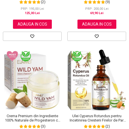
1, Acoperire Fire Albe, 500 ml
NOVA KISS®, 30 ml
(2)
(9)
PRP: 195,00 Lei
PRP: 200,00 Lei
125,00 Lei
69,90 Lei
ADAUGA IN COS
ADAUGA IN COS
Crema Premium din Ingrediente
Ulei Cyperus Rotundus pentru
100% Naturale de Progesteron ce
Incetinirea Cresterii Firelor de Par,
amelioreaza Menstruatia sau
Formula 100% Naturala, NOVA
(3)
(2)
Menopauza, Elaimei 60 g
KISS®, 60 ml