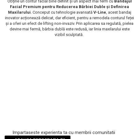
Obține un contur facial bine definit și un aspect mai ferm cu
Bandajul
Facial Premium pentru Reducerea Bărbiei Duble și Definirea
Scrub / Balsam de buze
Maxilarului
. Conceput cu tehnologie avansată
V-Line
, acest bandaj
Netestate pe Animale
inovator acționează delicat, dar eficient, pentru a remodela conturul feței
și a oferi un efect de lifting non-invaziv. Prin aplicarea sa regulată, pielea
devine mai fermă, bărbia dublă este redusă, iar linia maxilarului este
vizibil sculptată.
Impartaseste experienta ta cu membrii comunitatii