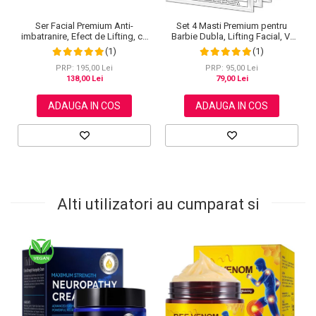
Ser Facial Premium Anti-
Set 4 Masti Premium pentru
imbatranire, Efect de Lifting, cu
Barbie Dubla, Lifting Facial, V-
Acid Hialuronic, Colagen,
Line Elaimei
(1)
(1)
Ceramide, Vitamina C, 60 ml
PRP: 195,00 Lei
PRP: 95,00 Lei
138,00 Lei
79,00 Lei
ADAUGA IN COS
ADAUGA IN COS
Alti utilizatori au cumparat si