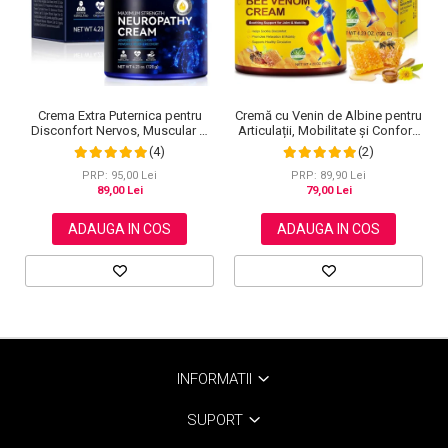
Cremă cu Venin de Albine pentru
Crema Extra Puternica pentru
Articulații, Mobilitate și Confort,
Disconfort Nervos, Muscular si
120 g
Articular, 120 g
(2)
(4)
PRP: 89,90 Lei
PRP: 95,00 Lei
79,00 Lei
89,00 Lei
ADAUGA IN COS
ADAUGA IN COS
INFORMATII
SUPORT