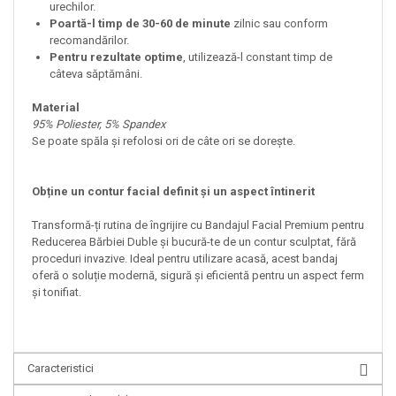
urechilor.
Poartă-l timp de 30-60 de minute
zilnic sau conform
recomandărilor.
Pentru rezultate optime
, utilizează-l constant timp de
câteva săptămâni.
Material
95% Poliester, 5% Spandex
Se poate spăla și refolosi ori de câte ori se dorește.
Obține un contur facial definit și un aspect întinerit
Transformă-ți rutina de îngrijire cu Bandajul Facial Premium pentru
Reducerea Bărbiei Duble și bucură-te de un contur sculptat, fără
proceduri invazive. Ideal pentru utilizare acasă, acest bandaj
oferă o soluție modernă, sigură și eficientă pentru un aspect ferm
și tonifiat.
Caracteristici