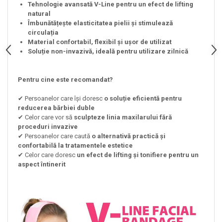
Tehnologie avansată V-Line pentru un efect de lifting
natural
Îmbunătățește elasticitatea pielii și stimulează
circulația
Material confortabil, flexibil și ușor de utilizat
Soluție non-invazivă, ideală pentru utilizare zilnică
Pentru cine este recomandat?
✔ Persoanelor care își doresc
o soluție eficientă pentru
reducerea bărbiei duble
✔ Celor care vor să
sculpteze linia maxilarului fără
proceduri invazive
✔ Persoanelor care caută
o alternativă practică și
confortabilă la tratamentele estetice
✔ Celor care doresc
un efect de lifting și tonifiere pentru un
aspect întinerit