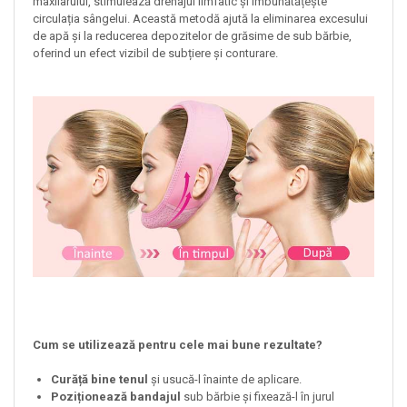
maxilarului, stimulează drenajul limfatic și îmbunătățește
circulația sângelui. Această metodă ajută la eliminarea excesului
de apă și la reducerea depozitelor de grăsime de sub bărbie,
oferind un efect vizibil de subțiere și conturare.
Cum se utilizează pentru cele mai bune rezultate?
Curăță bine tenul
și usucă-l înainte de aplicare.
Poziționează bandajul
sub bărbie și fixează-l în jurul