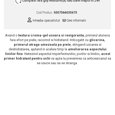
Cumpara fara griji
Multumit(a) sau banii inapoi in 24h
Scrub / Balsam de buze
Cod Produs:
5057566035675
Netestate pe Animale
Intreaba specialistul
Cere informatii
Avand o
textura crema-gel usoara si revigoranta
, primerul aluneca
fara efort pe piele, racorind si hidratand. Imbogatit cu
glicerina,
primerul atrage umezeala pe piele
, stingand uscarea si
deshidratarea, ajutand in acelasi timp la
ameliorarea aspectului
liniilor fine
. Netezind aspectul imperfectiunilor, porilor si liniilor
, acest
primer hidratant pentru ochi
va ajuta la prevenirea ca anticearcanul sa
se usuce sau sa se stranga.