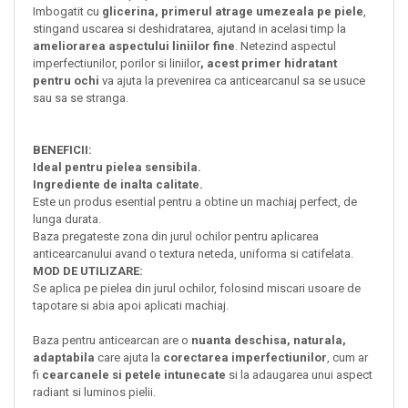
Imbogatit cu
glicerina, primerul atrage umezeala pe piele
,
stingand uscarea si deshidratarea, ajutand in acelasi timp la
ameliorarea aspectului liniilor fine
. Netezind aspectul
imperfectiunilor, porilor si liniilor
, acest primer hidratant
pentru ochi
va ajuta la prevenirea ca anticearcanul sa se usuce
sau sa se stranga.
BENEFICII:
Ideal pentru pielea sensibila.
Ingrediente de inalta calitate.
Este un produs esential pentru a obtine un machiaj perfect, de
lunga durata.
Baza pregateste zona din jurul ochilor pentru aplicarea
anticearcanului avand o textura neteda, uniforma si catifelata.
MOD DE UTILIZARE:
Se aplica pe pielea din jurul ochilor, folosind miscari usoare de
tapotare si abia apoi aplicati machiaj.
Baza pentru anticearcan are o
nuanta deschisa, naturala,
adaptabila
care ajuta la
corectarea imperfectiunilor
, cum ar
fi
cearcanele si petele intunecate
si la adaugarea unui aspect
radiant si luminos pielii.