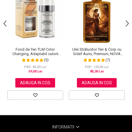
Fond de Ten TLM Color
Ulei Strălucitor Ten & Corp cu
Changing, Adaptabil culorii
Sidef Auriu, Premium, NOVA
Tenului, Rezistent la Transfer
KISS®, 50 ml
(5)
(7)
16H, SPF 15, 30 ml
PRP: 85,00 Lei
PRP: 139,00 Lei
59,00 Lei
85,00 Lei
ADAUGA IN COS
ADAUGA IN COS
INFORMATII