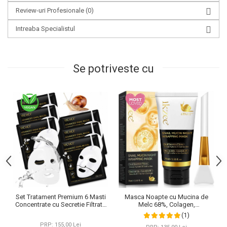
Review-uri Profesionale
(0)
Intreaba Specialistul
Se potriveste cu
Set Tratament Premium 6 Masti
Masca Noapte cu Mucina de
Concentrate cu Secretie Filtrata
Melc 68%, Colagen,
de Melc si Colagen, NOVA
Niacinamide, Hidratare intensa,
(1)
KISS®
75 ml
PRP: 155,00 Lei