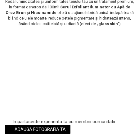
Redă luminozitatea și uniformitatea tenului tău cu un tratament premium,
Scrub / Balsam de buze
în format generos de 100ml!
Serul Exfoliant Iluminator cu Apă de
Orez Brun și Niacinamide
oferă o acțiune hibridă unică: îndepărtează
Netestate pe Animale
blând celulele moarte, reduce petele pigmentare și hidratează intens,
lăsând pielea catifelată și radiantă (efect de
„glass skin”
).
Impartaseste experienta ta cu membrii comunitatii
ADAUGA FOTOGRAFIA TA