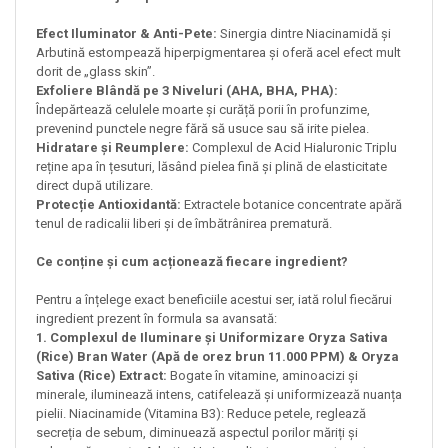
Efect Iluminator & Anti-Pete:
Sinergia dintre Niacinamidă și
Arbutină estompează hiperpigmentarea și oferă acel efect mult
dorit de „glass skin”.
Exfoliere Blândă pe 3 Niveluri (AHA, BHA, PHA):
Îndepărtează celulele moarte și curăță porii în profunzime,
prevenind punctele negre fără să usuce sau să irite pielea.
Hidratare și Reumplere:
Complexul de Acid Hialuronic Triplu
reține apa în țesuturi, lăsând pielea fină și plină de elasticitate
direct după utilizare.
Protecție Antioxidantă:
Extractele botanice concentrate apără
tenul de radicalii liberi și de îmbătrânirea prematură.
Ce conține și cum acționează fiecare ingredient?
Pentru a înțelege exact beneficiile acestui ser, iată rolul fiecărui
ingredient prezent în formula sa avansată:
1. Complexul de Iluminare și Uniformizare Oryza Sativa
(Rice) Bran Water (Apă de orez brun 11.000 PPM) & Oryza
Sativa (Rice) Extract:
Bogate în vitamine, aminoacizi și
minerale, iluminează intens, catifelează și uniformizează nuanța
pielii. Niacinamide (Vitamina B3): Reduce petele, reglează
secreția de sebum, diminuează aspectul porilor măriți și