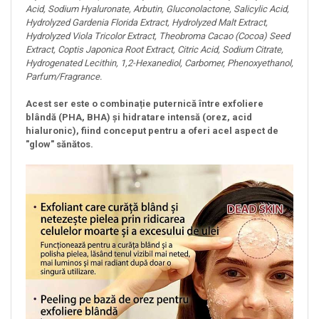
Acid, Sodium Hyaluronate, Arbutin, Gluconolactone, Salicylic Acid,
Hydrolyzed Gardenia Florida Extract, Hydrolyzed Malt Extract,
Hydrolyzed Viola Tricolor Extract, Theobroma Cacao (Cocoa) Seed
Extract, Coptis Japonica Root Extract, Citric Acid, Sodium Citrate,
Hydrogenated Lecithin, 1,2-Hexanediol, Carbomer, Phenoxyethanol,
Parfum/Fragrance.
​Acest ser este o combinație puternică între exfoliere
blândă (PHA, BHA) și hidratare intensă (orez, acid
hialuronic), fiind conceput pentru a oferi acel aspect de
"glow" sănătos.