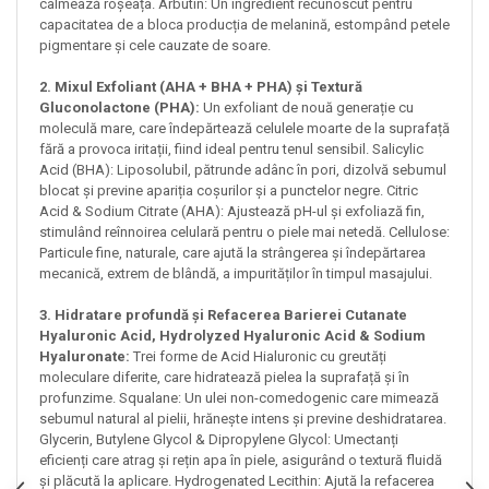
calmează roșeața. Arbutin: Un ingredient recunoscut pentru
capacitatea de a bloca producția de melanină, estompând petele
pigmentare și cele cauzate de soare.
2. Mixul Exfoliant (AHA + BHA + PHA) și Textură
Gluconolactone (PHA):
Un exfoliant de nouă generație cu
moleculă mare, care îndepărtează celulele moarte de la suprafață
fără a provoca iritații, fiind ideal pentru tenul sensibil. Salicylic
Acid (BHA): Liposolubil, pătrunde adânc în pori, dizolvă sebumul
blocat și previne apariția coșurilor și a punctelor negre. Citric
Acid & Sodium Citrate (AHA): Ajustează pH-ul și exfoliază fin,
stimulând reînnoirea celulară pentru o piele mai netedă. Cellulose:
Particule fine, naturale, care ajută la strângerea și îndepărtarea
mecanică, extrem de blândă, a impurităților în timpul masajului.
3. Hidratare profundă și Refacerea Barierei Cutanate
Hyaluronic Acid, Hydrolyzed Hyaluronic Acid & Sodium
Hyaluronate:
Trei forme de Acid Hialuronic cu greutăți
moleculare diferite, care hidratează pielea la suprafață și în
profunzime. Squalane: Un ulei non-comedogenic care mimează
sebumul natural al pielii, hrănește intens și previne deshidratarea.
Glycerin, Butylene Glycol & Dipropylene Glycol: Umectanți
eficienți care atrag și rețin apa în piele, asigurând o textură fluidă
și plăcută la aplicare. Hydrogenated Lecithin: Ajută la refacerea