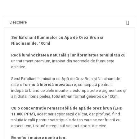
Descriere
Ser Exfoliant Iluminator cu Apa de Orez Brun si
Niacinamide, 100ml
Redă luminozitatea naturală și uniformitatea tenului tău
cu
un tratament premium, inspirat din secretele de frumusețe
asiatice.
Serul Exfoliant Iluminator cu Apă de Orez Brun și Niacinamide
este o
formulă hibridă inovatoare
, concepută pentru a
îndepărta blând celulele moarte, a estompa petele pigmentare și
a hidrata intens pielea, totul într-un format generos de 100ml.
Cu o concentrație remarcabilă de apă de orez brun (EHD
11.000 PPM)
, acest ser acționează delicat, dar profund, fiind
soluția ideală pentru toate tipurile de ten care se confruntă cu
aspect tern, textură neregulată sau pete post-acneice.
Beneficii majore pentru ten: