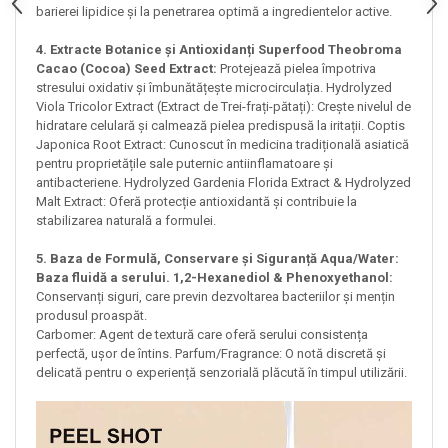
barierei lipidice și la penetrarea optimă a ingredientelor active.
4. Extracte Botanice și Antioxidanți Superfood Theobroma
Cacao (Cocoa) Seed Extract:
Protejează pielea împotriva
stresului oxidativ și îmbunătățește microcirculația. Hydrolyzed
Viola Tricolor Extract (Extract de Trei-frați-pătați): Crește nivelul de
hidratare celulară și calmează pielea predispusă la iritații. Coptis
Japonica Root Extract: Cunoscut în medicina tradițională asiatică
pentru proprietățile sale puternic antiinflamatoare și
antibacteriene. Hydrolyzed Gardenia Florida Extract & Hydrolyzed
Malt Extract: Oferă protecție antioxidantă și contribuie la
stabilizarea naturală a formulei.
5. Baza de Formulă, Conservare și Siguranță Aqua/Water:
Baza fluidă a serului. 1,2-Hexanediol & Phenoxyethanol:
Conservanți siguri, care previn dezvoltarea bacteriilor și mențin
produsul proaspăt.
Carbomer: Agent de textură care oferă serului consistența
perfectă, ușor de întins. Parfum/Fragrance: O notă discretă și
delicată pentru o experiență senzorială plăcută în timpul utilizării.