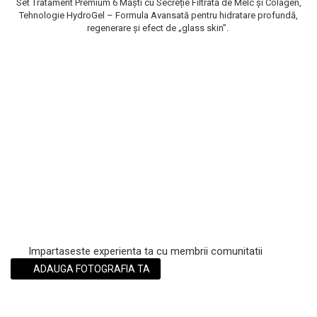
Set Tratament Premium 6 Măști cu Secreție Filtrată de Melc și Colagen,
Tehnologie HydroGel – Formula Avansată pentru hidratare profundă,
Scrub / Balsam de buze
regenerare și efect de „glass skin”.
Netestate pe Animale
Impartaseste experienta ta cu membrii comunitatii
ADAUGA FOTOGRAFIA TA