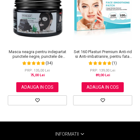
Set 160 Plasturi Premium Anti-rid
Masca neagra pentru indepartat
si Anti-imbatranire, pentru fata,
punctele negre, punctele de
gat si decolteu, 100% Naturali
grasime, efect anti-rid, Wokali cu
(1)
(34)
carbune activ, 300 g
PRP: 139,00 Lei
PRP: 135,00 Lei
89,00 Lei
75,00 Lei
ADAUGA IN COS
ADAUGA IN COS
INFORMATII