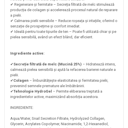
✔ Regenerare și fermitate – Secreția filtrată de melc stimulează
producția de colagen și accelerează procesul natural de reparare
a pielii.
✔ Calmarea pielii sensibile – Reduce roșeața și iritațiile, oferind o
senzație de prospețime și confort imediat.
✔ Ideală pentru toate tipurile de ten – Poate fi utilizată chiar și pe
pielea sensibilă, având un efect blând, dar eficient.
Ingrediente active:
✔
Secreție filtrată de melc (Mucină 25%)
– Hidratează intens,
calmează pielea sensibilă și ajută la refacerea barierei naturale a
pielii.
✔
Colagen
– Îmbunătățește elasticitatea și fermitatea pielii,
prevenind semnele premature ale îmbătrânirii.
✔
Tehnologie HydroGel
– Permite eliberarea treptată a
ingredientelor active, maximizând absorbția acestora.
INGREDIENTE:
Aqua/Water, Snail Secretion Filtrate, Hydrolyzed Collagen,
Glycerin, Acrylates Copolymer, Niacinamide, 1,2-Hexanediol,