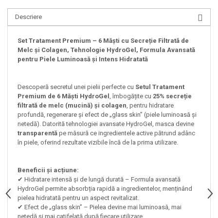
Descriere
Set Tratament Premium – 6 Măști cu Secreție Filtrată de
Melc și Colagen, Tehnologie HydroGel, Formula Avansată
pentru Piele Luminoasă și Intens Hidratată
Descoperă secretul unei pielii perfecte cu
Setul Tratament
Premium de 6 Măști HydroGel
, îmbogățite cu
25% secreție
filtrată de melc (mucină) și colagen
, pentru hidratare
profundă, regenerare și efect de „glass skin” (piele luminoasă și
netedă). Datorită tehnologiei avansate HydroGel, masca devine
transparentă
pe măsură ce ingredientele active pătrund adânc
în piele, oferind rezultate vizibile încă de la prima utilizare.
Beneficii și acțiune:
✔ Hidratare intensă și de lungă durată – Formula avansată
HydroGel permite absorbția rapidă a ingredientelor, menținând
pielea hidratată pentru un aspect revitalizat.
✔ Efect de „glass skin” – Pielea devine mai luminoasă, mai
netedă și mai catifelată după fiecare utilizare.