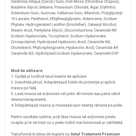
Ceratonia Siliqua (Carob) Gum, Irish Moss (Chondrus Crispus),
Butylene Glycol, Betaine, Potassium Chloride, Agar, Erythritol,
Sclerotium Gum, Sucrose, Cellulose Gum, Allantoin, Polyglyceryl-
10 Laurate, Panthenol, Ethylhexylglycerin, Adenosine, Sodium
Phytate, Hydrogenated Lecithin (Emulsifier), Cetearyl Alcohol,
Stearic Acid, Pentylene Glycol, Gluconolactone, Ceramide NP,
Sodium Hyaluronate, Tocopherol, Sodium Hyaluronate
Crosspolymer, Hydrolyzed Hyaluronic Acid, Ceramide NS,
Cholesterol, Phytosphingosine, Hyaluronic Acid, Ceramide AP,
Ceramide AS, Hydrolyzed Sodium Hyaluronate, Ceramide EOP.
Mod de utilizare:
1. Curăță și tonifică tenul înainte de aplicare.
2. Deschide plicul, îndepărtează foliile de protecție și aplică
masca pe față.
3. Lasă masca să acționeze cel putin 40 minute sau până când
devine transparentă.
4. Îndepărtează masca și masează ușor esența rămasă pe piele.
Pentru rezultate optime, poți lăsa masca să acționeze peste
noapte și te vei trezi cu o piele vizibil mai luminoasă și catifelată.
Transformă-ți rutina de îngrijire cu
Setul Tratament Premium