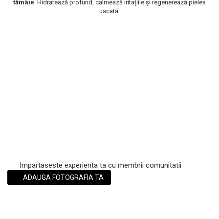
tămâie
. Hidratează profund, calmează iritațiile și regenerează pielea
Scrub / Balsam de buze
uscată.
Netestate pe Animale
Impartaseste experienta ta cu membrii comunitatii
ADAUGA FOTOGRAFIA TA