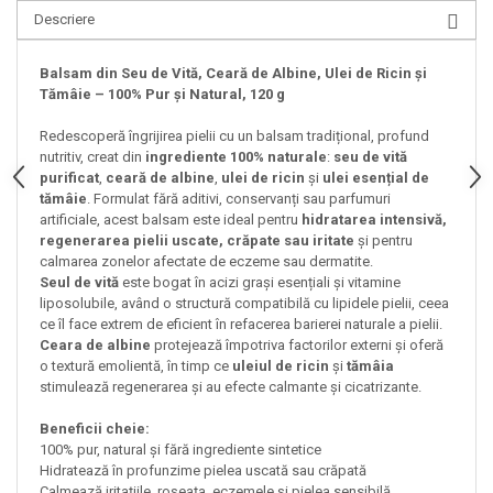
Descriere
Balsam din Seu de Vită, Ceară de Albine, Ulei de Ricin și
Tămâie – 100% Pur și Natural, 120 g
Redescoperă îngrijirea pielii cu un balsam tradițional, profund
nutritiv, creat din
ingrediente 100% naturale
:
seu de vită
purificat
,
ceară de albine
,
ulei de ricin
și
ulei esențial de
tămâie
. Formulat fără aditivi, conservanți sau parfumuri
artificiale, acest balsam este ideal pentru
hidratarea intensivă,
regenerarea pielii uscate, crăpate sau iritate
și pentru
calmarea zonelor afectate de eczeme sau dermatite.
Seul de vită
este bogat în acizi grași esențiali și vitamine
liposolubile, având o structură compatibilă cu lipidele pielii, ceea
ce îl face extrem de eficient în refacerea barierei naturale a pielii.
Ceara de albine
protejează împotriva factorilor externi și oferă
o textură emolientă, în timp ce
uleiul de ricin
și
tămâia
stimulează regenerarea și au efecte calmante și cicatrizante.
Beneficii cheie:
100% pur, natural și fără ingrediente sintetice
Hidratează în profunzime pielea uscată sau crăpată
Calmează iritațiile, roșeața, eczemele și pielea sensibilă