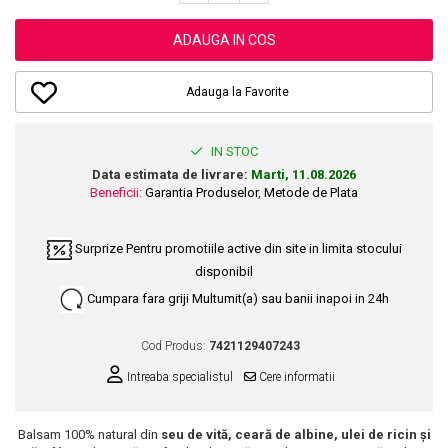
Dupa Plaja
Tus de Ochi
Buze
Volum
Unghii
Antirid
Intensificatoare
Rimel
Seturi Rujuri / Glossuri
Ingrijire par
Plasturi Pentru Cicatrici
ADAUGA IN COS
Contur de Ochi
Pigmenti Machiaj
Fiole
Bureti de Baie
Creme de Noapte
Solutii Ingrijire Gene
Adauga la Favorite
Serum-Elixir
Creme de Zi
Creme Ingrijire Cicatrici
Gene False
Uleiuri
Plasturi Antirid
Exfolianti / Scrub / Plasturi
Gene False
Vopsea de Par
IN STOC
Serum / Elixir
Glittere Ochi / Ten si Sclipici
Data estimata de livrare:
Marti, 11.08.2026
Nuantatoare
Imperfectiuni
Beneficii:
Garantia Produselor
,
Metode de Plata
Sprancene
Vopsele
Iritatii
Creion Sprancene
Styling
Matifiant si Purifiant
Surprize
Pentru promotiile active din site in limita stocului
Fard si Pudra de Sprancene
Fixativ
disponibil
Matifiere
Gel Sprancene
Gel si Ceara
Cumpara fara griji
Multumit(a) sau banii inapoi in 24h
Spray Fixare Machiaj
Mascara pentru Sprancene
Spuma
Roseata
Vopsea Sprancene
Perii de Par si Piepteni
Cod Produs:
7421129407243
Pete
Buze
Intreaba specialistul
Cere informatii
Creion Contur
Ingrijire Gene
Lipgloss / Luciu buze
Balsam 100% natural din
seu de vită, ceară de albine, ulei de ricin și
Ruj