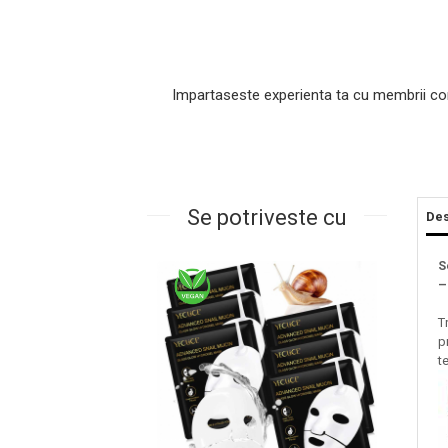
Impartaseste experienta ta cu membrii co
Se potriveste cu
Des
Masaj Facial si Drenaj Limfatic
S
Exfolianti si Masti
–
Gomaj si Exfoliere
T
Masti
p
Plasturi ochi / nas / frunte
t
Produse Curatare Ten
Demachiant si Apa Micelara
Gel de Curatare