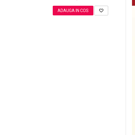
ADAUGA IN COS
Sampoane Colorante
Sampon
Anti-Cadere
Anti-Matreata
Par Cret
Par Gras
Par Normal
Par Uscat / Deteriorat
Par Vopsit
Balsam si Masca
Indreptare
Par Vopsit
Regenerare
Stralucire
Volum