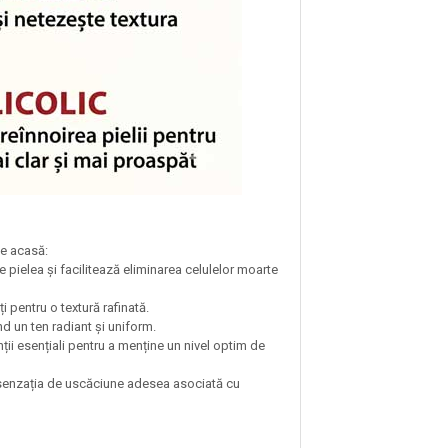
ne acasă:
e pielea și facilitează eliminarea celulelor moarte
i pentru o textură rafinată.
d un ten radiant și uniform.
nții esențiali pentru a menține un nivel optim de
a senzația de uscăciune adesea asociată cu