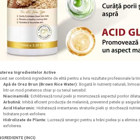
uterea Ingredientelor Active
cest ser combină ingrediente de elită pentru a livra rezultate profesionale la ti
Apă de Orez Brun (Brown Rice Water):
Bogată în nutrienți naturali, înmoai
într-un mod prietenos chiar și cu tenul sensibil.
Niacinamidă:
Echilibrează tonul pielii și minimizează aspectul porilor dilataț
Arbutină:
Inhibă eficient producția de melanină, prevenind petele și asigurân
Acid Hialuronic:
Hidratează instantaneu straturile pielii și stochează nutrie
hidratare post-exfoliere.
Hidrolizate de Plante:
Lucrează sinergic pentru a hrăni pielea și a elimin
exfolierea.
NGREDIENTE (INCI)