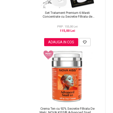
Lotiune Tonica
Hidratare
Set Tratament Premium 6 Masti
Contur de Ochi
Concentrate cu Secretie Filtrata de
Melc si Colagen, NOVA KISS®
Creme de Noapte
PRP: 155,00 Lei
Creme de Zi
115,00 Lei
Serum / Elixir
Antirid
ADAUGA IN COS
Contur de Ochi
Creme de Noapte
Creme de Zi
Plasturi Antirid
Serum / Elixir
Imperfectiuni
Iritatii
Matifiant si Purifiant
Matifiere
Spray Fixare Machiaj
Crema Ten cu 92% Secretie Filtrata De
Roseata
Melc, NOVA KISS® Advanced Snail 92