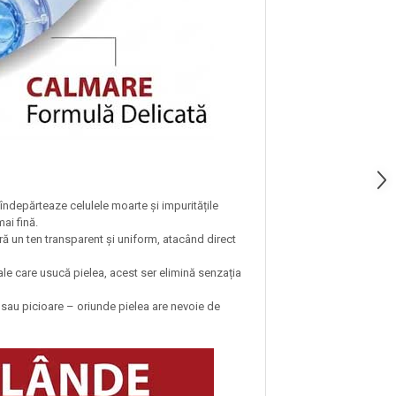
 îndepărteaze celulele moarte și impuritățile
ai fină.
ă un ten transparent și uniform, atacând direct
le care usucă pielea, acest ser elimină senzația
 sau picioare – oriunde pielea are nevoie de