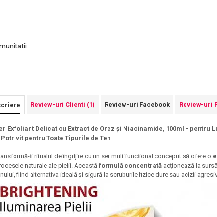
munitatii
Review-uri Clienti
(1)
Review-uri Facebook
Review-uri 
criere
er Exfoliant Delicat cu Extract de Orez și Niacinamide, 100ml - pentru 
 Potrivit pentru Toate Tipurile de Ten
ransformă-ți ritualul de îngrijire cu un ser multifuncțional conceput să ofere o
e
rocesele naturale ale pielii. Această
formulă concentrată
acționează la sursă
enului, fiind alternativa ideală și sigură la scruburile fizice dure sau acizii agresiv