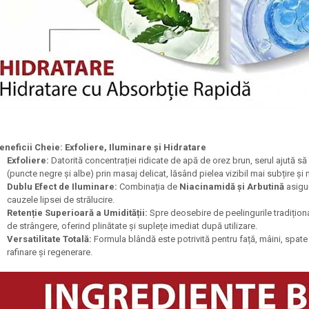
eneficii Cheie: Exfoliere, Iluminare și Hidratare
Exfoliere:
Datorită concentrației ridicate de apă de orez brun, serul ajută să
(puncte negre și albe) prin masaj delicat, lăsând pielea vizibil mai subțire și m
Dublu Efect de Iluminare:
Combinația de
Niacinamidă și Arbutină
asigur
cauzele lipsei de strălucire.
Retenție Superioară a Umidității:
Spre deosebire de peelingurile tradiționa
de strângere, oferind plinătate și suplețe imediat după utilizare.
Versatilitate Totală:
Formula blândă este potrivită pentru față, mâini, spate
rafinare și regenerare.