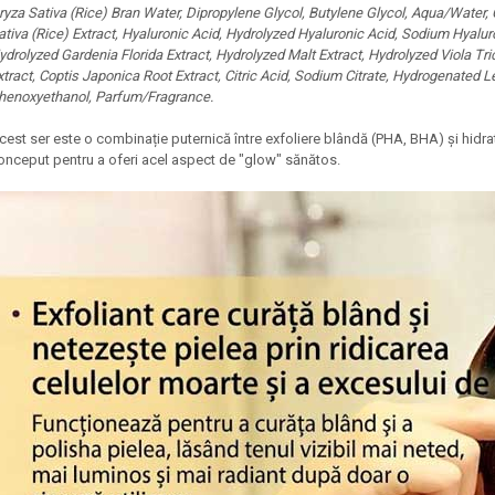
Oryza Sativa (Rice) Bran Water, Dipropylene Glycol, Butylene Glycol, Aqua/Water,
ativa (Rice) Extract, Hyaluronic Acid, Hydrolyzed Hyaluronic Acid, Sodium Hyaluro
ydrolyzed Gardenia Florida Extract, Hydrolyzed Malt Extract, Hydrolyzed Viola T
xtract, Coptis Japonica Root Extract, Citric Acid, Sodium Citrate, Hydrogenated L
henoxyethanol, Parfum/Fragrance.
Acest ser este o combinație puternică între exfoliere blândă (PHA, BHA) și hidrata
onceput pentru a oferi acel aspect de "glow" sănătos.