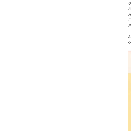
​
S
H
E
P
​
c
Baie si Relaxare
Sapunuri
Saruri si Perle
Uleiuri
Creme si Lotiuni