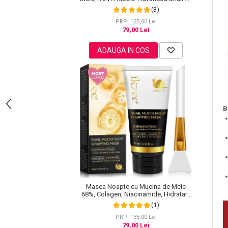
All In One, 100 g
(3)
Pete
PRP: 125,00 Lei
Ingrijire Gene
79,00 Lei
PAR
ADAUGA IN COS
B
Masca Noapte cu Mucina de Melc
68%, Colagen, Niacinamide, Hidratare
intensa, 75 ml
(1)
PRP: 135,00 Lei
79,00 Lei