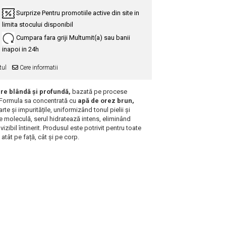
Surprize
Pentru promotiile active din site in
limita stocului disponibil
Cumpara fara griji
Multumit(a) sau banii
inapoi in 24h
tul
Cere informatii
ere blândă și profundă,
bazată pe procese
e. Formula sa concentrată cu
apă de orez brun,
e și impuritățile, uniformizând tonul pielii și
le moleculă, serul hidratează intens, eliminând
izibil întinerit. Produsul este potrivit pentru toate
t atât pe față, cât și pe corp.