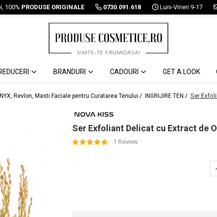
ei, 100%
PRODUSE ORIGINALE
0730.091.618
Luni-Vineri 9-17
REDUCERI
BRANDURI
CADOURI
GET A LOOK
Ser Exfol
 NYX, Revlon, Masti Faciale pentru Curatarea Tenului /
INGRIJIRE TEN /
Ser Exfoliant Delicat cu Extract de 
1 Review