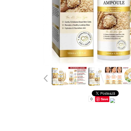
Uleiuri pentru Par
Uleiuri pentru Corp
Uleiuri Unghii / Cuticule
Uleiuri pentru Ten
Uleiuri Esentiale
INGRIJIRE TEN
0
Save