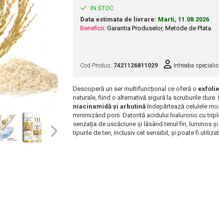
IN STOC
Data estimata de livrare:
Marti, 11.08.2026
Beneficii:
Garantia Produselor
,
Metode de Plata
Cod Produs:
7421126811029
Intreaba specialis
Descoperă un ser multifuncțional ce oferă o
exfoli
naturale, fiind o alternativă sigură la scruburile dur
niacinamidă și arbutină
îndepărtează celulele moart
minimizând porii. Datorită acidului hialuronic cu trip
senzația de uscăciune și lăsând tenul fin, luminos și v
tipurile de ten, inclusiv cel sensibil, și poate fi utiliza