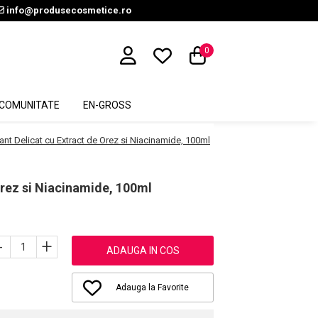
info@produsecosmetice.ro
0
COMUNITATE
EN-GROSS
iant Delicat cu Extract de Orez si Niacinamide, 100ml
Orez si Niacinamide, 100ml
-
+
ADAUGA IN COS
Adauga la Favorite