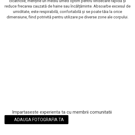
cicatricile, menține un mediu umed optim pentru vindecare rapidă și
reduce frecarea cauzată de haine sau încălțăminte. Absoarbe excesul de
Scrub / Balsam de buze
umiditate, este respirabilă, confortabilă și se poate tăia la orice
Netestate pe Animale
dimensiune, fiind potrivită pentru utilizare pe diverse zone ale corpului.
Impartaseste experienta ta cu membrii comunitatii
ADAUGA FOTOGRAFIA TA