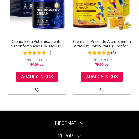
Cremă cu Venin de Albine pentru
Crema Extra Puternica pentru
Articulații, Mobilitate și Confort,
Disconfort Nervos, Muscular si
120 g
Articular, 120 g
(2)
(4)
PRP: 89,90 Lei
PRP: 95,00 Lei
79,00 Lei
89,00 Lei
ADAUGA IN COS
ADAUGA IN COS
INFORMATII
SUPORT