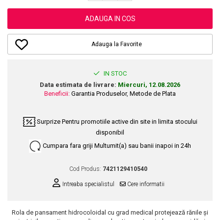
Dupa Plaja
Tus de Ochi
Buze
Volum
Unghii
Antirid
Intensificatoare
Rimel
Seturi Rujuri / Glossuri
ADAUGA IN COS
Ingrijire par
Plasturi Pentru Cicatrici
Contur de Ochi
Pigmenti Machiaj
Fiole
Bureti de Baie
Creme de Noapte
Solutii Ingrijire Gene
Adauga la Favorite
Serum-Elixir
Creme de Zi
Creme Ingrijire Cicatrici
Gene False
Uleiuri
Plasturi Antirid
Exfolianti / Scrub / Plasturi
Gene False
Vopsea de Par
IN STOC
Serum / Elixir
Glittere Ochi / Ten si Sclipici
Data estimata de livrare:
Miercuri, 12.08.2026
Nuantatoare
Imperfectiuni
Beneficii:
Garantia Produselor
,
Metode de Plata
Sprancene
Vopsele
Iritatii
Creion Sprancene
Styling
Matifiant si Purifiant
Surprize
Pentru promotiile active din site in limita stocului
Fard si Pudra de Sprancene
Fixativ
disponibil
Matifiere
Gel Sprancene
Gel si Ceara
Cumpara fara griji
Multumit(a) sau banii inapoi in 24h
Spray Fixare Machiaj
Mascara pentru Sprancene
Spuma
Roseata
Vopsea Sprancene
Perii de Par si Piepteni
Cod Produs:
7421129410540
Pete
Buze
Intreaba specialistul
Cere informatii
Creion Contur
Ingrijire Gene
Lipgloss / Luciu buze
Rola de pansament hidrocoloidal cu grad medical protejează rănile și
Ruj