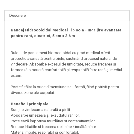
Descriere
Bandaj Hidrocoloidal Medical Tip Rola - Ingrijire avansata
pentru rani, cicatrici, 5 cm x 3.6 m
Ruloul de pansament hidrocoloidal cu grad medical oferă
protecție avansată pentru piele, susținând procesul natural de
vindecare. Absoarbe excesul de umiditate, reduce frecarea și
formează o barieră confortabilă și respirabilă între rană și mediul
extern.
Poate fi tăiat la orice dimensiune sau formă, fiind potrivit pentru
diverse zone ale corpului.
Beneficii principale:
Susține vindecarea naturală a pielii.
Absoarbe umezeala și exsudatul rănilor.
Protejează împotriva murdăriei și contaminanților.
Reduce iritațiile și frecarea de haine / încălțăminte.
Material moale, respirabil și confortabil.