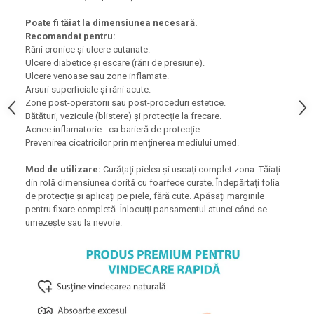
Poate fi tăiat la dimensiunea necesară.
Recomandat pentru:
Răni cronice și ulcere cutanate.
Ulcere diabetice și escare (răni de presiune).
Ulcere venoase sau zone inflamate.
Arsuri superficiale și răni acute.
Zone post-operatorii sau post-proceduri estetice.
Bătături, vezicule (blistere) și protecție la frecare.
Acnee inflamatorie - ca barieră de protecție.
Prevenirea cicatricilor prin menținerea mediului umed.
Mod de utilizare:
Curățați pielea și uscați complet zona. Tăiați
din rolă dimensiunea dorită cu foarfece curate. Îndepărtați folia
de protecție și aplicați pe piele, fără cute. Apăsați marginile
pentru fixare completă. Înlocuiți pansamentul atunci când se
umezește sau la nevoie.