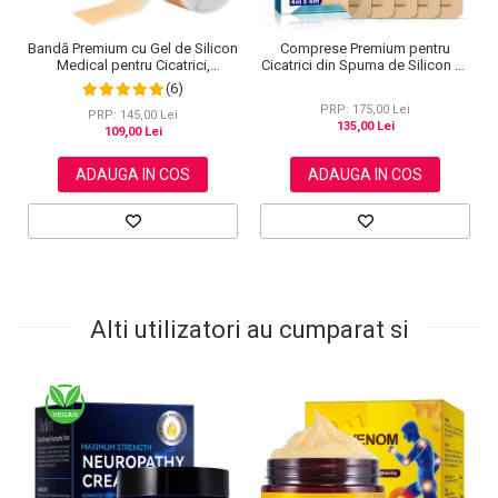
Bandă Premium cu Gel de Silicon
Comprese Premium pentru
Medical pentru Cicatrici,
Cicatrici din Spuma de Silicon cu
Reutilizabilă, NOVA KISS®, 4 cm
Argint si Margine Adeziva, 5 buc,
(6)
x 1.5 m
10 cm x 10 cm
PRP: 175,00 Lei
PRP: 145,00 Lei
135,00 Lei
109,00 Lei
ADAUGA IN COS
ADAUGA IN COS
Alti utilizatori au cumparat si