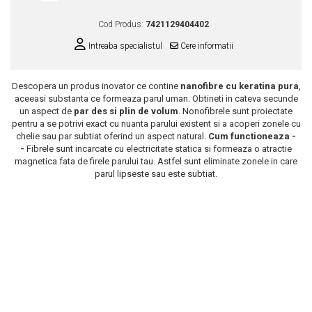
Scrub / Balsam de buze
Cod Produs:
7421129404402
Netestate pe Animale
Intreaba specialistul
Cere informatii
Descopera un produs inovator ce contine
nanofibre cu keratina pura
,
aceeasi substanta ce formeaza parul uman. Obtineti in cateva secunde
un aspect de
par des si plin de volum
. Nonofibrele sunt proiectate
pentru a se potrivi exact cu nuanta parului existent si a acoperi zonele cu
chelie sau par subtiat oferind un aspect natural.
Cum functioneaza -
-
Fibrele sunt incarcate cu electricitate statica si formeaza o atractie
magnetica fata de firele parului tau. Astfel sunt eliminate zonele in care
parul lipseste sau este subtiat.