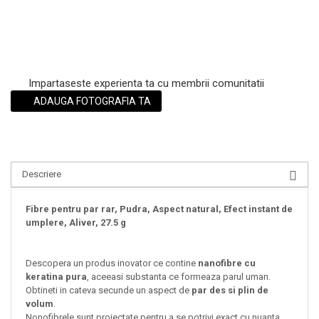
Impartaseste experienta ta cu membrii comunitatii
ADAUGA FOTOGRAFIA TA
Descriere
Fibre pentru par rar, Pudra, Aspect natural, Efect instant de
umplere, Aliver, 27.5 g
Descopera un produs inovator ce contine
nanofibre cu
keratina pura
, aceeasi substanta ce formeaza parul uman.
Obtineti in cateva secunde un aspect de
par des si plin de
volum
.
Nonofibrele sunt proiectate pentru a se potrivi exact cu nuanta