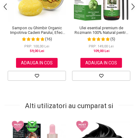
Sampon cu Ghimbir Organic
Ulei esential premium de
Impotriva Caderii Parului, Efect
Rozmarin 100% Natural pentru
Regenerator, 100% Natural,
stimularea cresterii parului,
(16)
(5)
NOVA KISS® 60 g
genelor, sprancenelor sau
unghiilor, NOVA KISS® 60 ml
PRP: 100,00 Lei
PRP: 149,00 Lei
59,00 Lei
109,00 Lei
ADAUGA IN COS
ADAUGA IN COS
Alti utilizatori au cumparat si