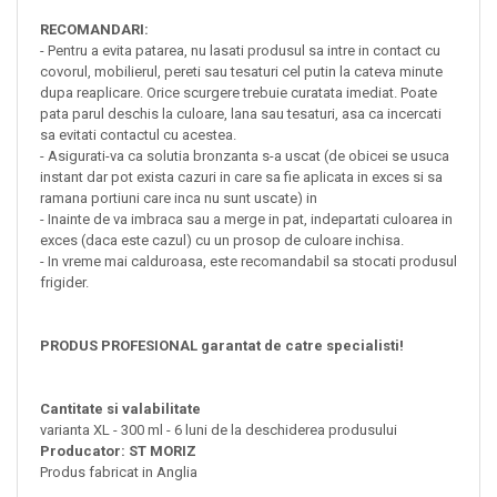
RECOMANDARI:
- Pentru a evita patarea, nu lasati produsul sa intre in contact cu
covorul, mobilierul, pereti sau tesaturi cel putin la cateva minute
dupa reaplicare. Orice scurgere trebuie curatata imediat. Poate
pata parul deschis la culoare, lana sau tesaturi, asa ca incercati
sa evitati contactul cu acestea.
- Asigurati-va ca solutia bronzanta s-a uscat (de obicei se usuca
instant dar pot exista cazuri in care sa fie aplicata in exces si sa
ramana portiuni care inca nu sunt uscate) in
- Inainte de va imbraca sau a merge in pat, indepartati culoarea in
exces (daca este cazul) cu un prosop de culoare inchisa.
- In vreme mai calduroasa, este recomandabil sa stocati produsul
frigider.
PRODUS PROFESIONAL garantat de catre specialisti!
Cantitate si valabilitate
varianta XL - 300 ml - 6 luni de la deschiderea produsului
Producator: ST MORIZ
Produs fabricat in Anglia