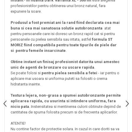
Instant
-
in nuanta Dark
varianta XL - 300 ml
este alegerea
profesionistilor pentru obtinerea unui bronz natural, fara
expunere la soare.
Produsul a fost premiat ani la rand fiind declarata cea mai
buna si cea mai sanatoasa solutie autobronzanta
atat
pentru persoanele care isi doresc un bronz rapid cat si pentru
persoanele cu pielea sensibila sau iritata, astfel
formula ST
MORIZ fiind compatibila pentru toate tipurile de piele dar
si
pentru femeile insarcinate
.
Obtine instant un finisaj profesionist datorita unui amestec
unic de agenti de bronzare cu uscare rapida
.
Se poate folosi si
pentru pielea sensibila a fetei
- iar pentru o
aplicare mai usoara si uniforma puteti sa folositi o crema
hidratanta inainte.
Textura lejera, non-grasa a spumei autobronzante permite
aplicarea rapida, cu usurinta si intindere uniforma, fara
nicio pata
. Instensitatea si mentinerea culorii obtinute depind de
cantitatea de spuma folosita precum si de frecventa aplicarilor.
ATENTIE!
Nu contine factor de protectie solara. In cazul in care doriti sa va