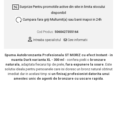
Scrub / Balsam de buze
Surprize
Pentru promotiile active din site in limita stocului
disponibil
Netestate pe Animale
Cumpara fara griji
Multumit(a) sau banii inapoi in 24h
Cod Produs:
5060427355164
Intreaba specialistul
Cere informatii
Spuma Autobronzanta Profesionala ST MORIZ cu efect Instant
-
in
nuanta Dark
varianta XL - 300 ml
- confera pielii o
bronzare
naturala
, adaptata fiecarui tip de piele,
fara expunere la soare
.
Este
solutia ideala pentru persoanele care isi doresc un bronz natural obtinut
imediat dar in acelasi timp si
un finisaj profesionist datorita unui
amestec unic de agenti de bronzare cu uscare rapida
.