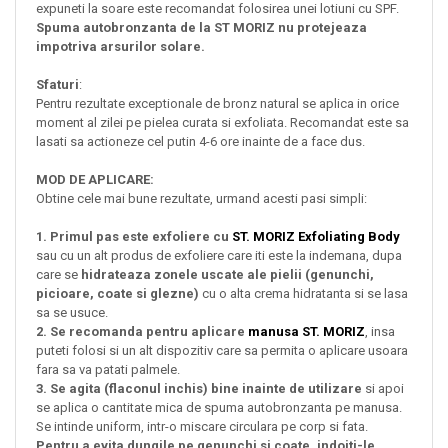
expuneti la soare este recomandat folosirea unei lotiuni cu SPF.
Spuma autobronzanta de la ST MORIZ nu protejeaza
impotriva arsurilor solare.
Sfaturi
:
Pentru rezultate exceptionale de bronz natural se aplica in orice
moment al zilei pe pielea curata si exfoliata. Recomandat este sa
lasati sa actioneze cel putin 4-6 ore inainte de a face dus.
MOD DE APLICARE:
Obtine cele mai bune rezultate, urmand acesti pasi simpli:
1. Primul pas este exfoliere cu
ST. MORIZ Exfoliating Body
sau cu un alt produs de exfoliere care iti este la indemana, dupa
care se
hidrateaza zonele uscate ale pielii (genunchi,
picioare, coate si glezne)
cu o alta crema hidratanta si se lasa
sa se usuce.
2. Se recomanda pentru aplicare
manusa ST. MORIZ
, insa
puteti folosi si un alt dispozitiv care sa permita o aplicare usoara
fara sa va patati palmele.
3. Se agita (flaconul inchis) bine inainte de utilizare
si apoi
se aplica o cantitate mica de spuma autobronzanta pe manusa.
Se intinde uniform, intr-o miscare circulara pe corp si fata.
Pentru a evita dungile pe genunchi si coate, indoiti-le