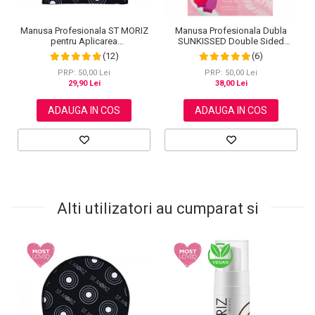
Manusa Profesionala ST MORIZ
Manusa Profesionala Dubla
pentru Aplicarea
SUNKISSED Double Sided
Autobronzantului
pentru Exfolierea Pielii
(12)
(6)
PRP: 50,00 Lei
PRP: 50,00 Lei
29,90 Lei
38,00 Lei
ADAUGA IN COS
ADAUGA IN COS
Alti utilizatori au cumparat si