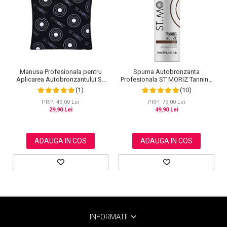
Manusa Profesionala pentru
Spuma Autobronzanta
Aplicarea Autobronzantului ST
Profesionala ST MORIZ Tanning
MORIZ Velvet Tanning Mitt
Mousse, Efect instant, Dark, 200
(1)
(10)
ml
PRP: 49,00 Lei
PRP: 79,00 Lei
29,90 Lei
49,90 Lei
ADAUGA IN COS
ADAUGA IN COS
INFORMATII