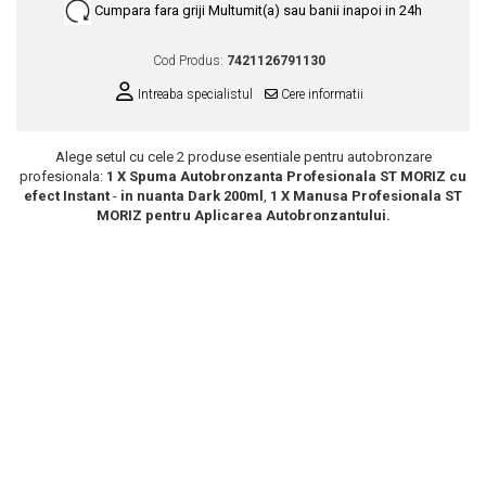
Cumpara fara griji
Multumit(a) sau banii inapoi in 24h
Scrub / Balsam de buze
Netestate pe Animale
Cod Produs:
7421126791130
Intreaba specialistul
Cere informatii
Alege setul cu cele 2 produse esentiale pentru autobronzare
profesionala:
1 X
Spuma Autobronzanta Profesionala ST MORIZ cu
efect Instant
-
in nuanta Dark
200ml
,
1 X Manusa Profesionala ST
MORIZ pentru Aplicarea Autobronzantului.