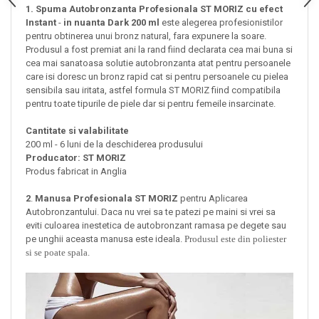
1. Spuma Autobronzanta Profesionala ST MORIZ cu efect
Instant
-
in nuanta Dark
200 ml
este alegerea profesionistilor
pentru obtinerea unui bronz natural, fara expunere la soare.
Produsul a fost premiat ani la rand fiind declarata cea mai buna si
cea mai sanatoasa solutie autobronzanta atat pentru persoanele
care isi doresc un bronz rapid cat si pentru persoanele cu pielea
sensibila sau iritata, astfel formula ST MORIZ fiind compatibila
pentru toate tipurile de piele dar si
pentru femeile insarcinate.
Cantitate si valabilitate
200 ml - 6 luni de la deschiderea produsului
Producator: ST MORIZ
Produs fabricat in Anglia
2
.
Manusa Profesionala ST MORIZ
pentru Aplicarea
Autobronzantului. Daca nu vrei sa te patezi pe maini si vrei sa
eviti culoarea inestetica de autobronzant ramasa pe degete sau
pe unghii aceasta manusa este ideala.
Produsul este din poliester
si se poate spala.