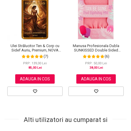
Ulei Strălucitor Ten & Corp cu
Manusa Profesionala Dubla
Sidef Auriu, Premium, NOVA
SUNKISSED Double Sided
KISS®, 50 ml
pentru Exfolierea Pielii
(7)
(6)
PRP: 139,00 Lei
PRP: 50,00 Lei
85,00 Lei
38,00 Lei
ADAUGA IN COS
ADAUGA IN COS
Alti utilizatori au cumparat si