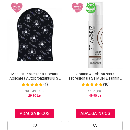
Manusa Profesionala pentru
Spuma Autobronzanta
Aplicarea Autobronzantului ST
Profesionala ST MORIZ Tanning
MORIZ Velvet Tanning Mitt
Mousse, Efect instant, Dark, 200
(1)
(10)
ml
PRP: 49,00 Lei
PRP: 79,00 Lei
29,90 Lei
49,90 Lei
ADAUGA IN COS
ADAUGA IN COS