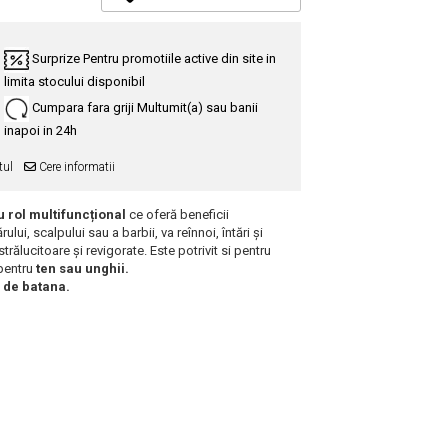
Surprize
Pentru promotiile active din site in
limita stocului disponibil
Cumpara fara griji
Multumit(a) sau banii
inapoi in 24h
tul
Cere informatii
u rol multifuncțional
ce oferă beneficii
ui, scalpului sau a barbii, va reînnoi, întări și
trălucitoare și revigorate. Este potrivit si pentru
pentru
ten sau unghii.
r de batana.