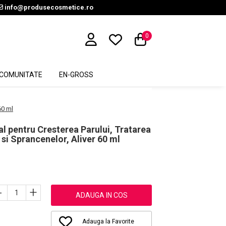
info@produsecosmetice.ro
0
COMUNITATE
EN-GROSS
60 ml
 pentru Cresterea Parului, Tratarea
r si Sprancenelor, Aliver 60 ml
-
+
ADAUGA IN COS
Adauga la Favorite