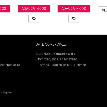
 COS
ADAUGA IN COS
ADAUGA IN COS
VE
DATE COMERCIALE
S.C Brand Cosmetics S.R.L
J40/10296/2009; RO26117820
cosmetice.ro
Strada Burdujeni nr. 6-8, Bucuresti
Litigiilor