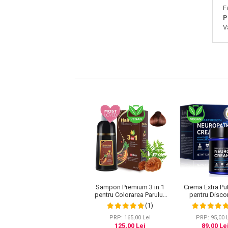
F
Pete
P
Ingrijire Gene
V
PAR
Sampon Premium 3 in 1
Crema Extra Pu
pentru Colorarea Parului,
pentru Disco
Anti Cadere, Regenerare
Nervos, Muscu
(1)
cu Ghimbir si Ginseng,
Articular, 1
500 ml, #3 Saten inchis
PRP: 165,00 Lei
PRP: 95,00 
(Dark Brown)
125,00 Lei
89,00 Le