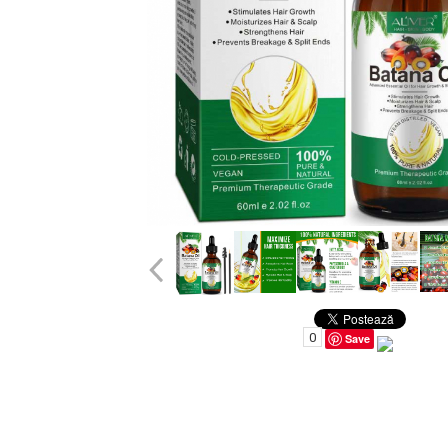
Uleiuri pentru Par
Uleiuri pentru Corp
Uleiuri Unghii / Cuticule
Uleiuri pentru Ten
Uleiuri Esentiale
INGRIJIRE TEN
0
Save