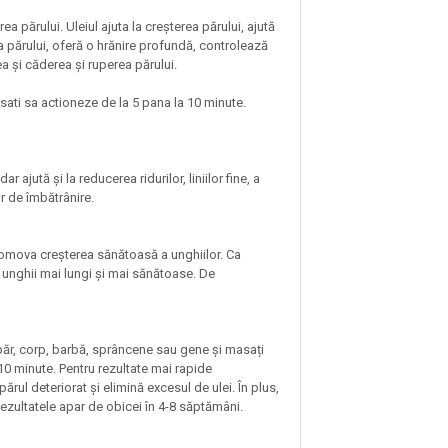
a părului. Uleiul ajuta la creșterea părului, ajută
rea părului, oferă o hrănire profundă, controlează
ea și căderea și ruperea părului.
sati sa actioneze de la 5 pana la 10 minute.
ajută și la reducerea ridurilor, liniilor fine, a
r de îmbătrânire.
 promova creșterea sănătoasă a unghiilor. Ca
 unghii mai lungi și mai sănătoase. De
păr, corp, barbă, sprâncene sau gene și masați
10 minute. Pentru rezultate mai rapide
ul deteriorat și elimină excesul de ulei. În plus,
 Rezultatele apar de obicei în 4-8 săptămâni.