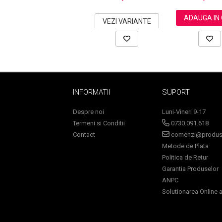
ADAUGA IN
VEZI VARIANTE
Sampoane Colorante
Sampon
Anti-Cadere
Anti-Matreata
INFORMATII
SUPORT
Par Cret
Par Gras
Despre noi
Luni-Vineri 9-17
Par Normal
Termeni si Conditii
0730.091.618
Par Uscat / Deteriorat
Contact
comenzi@produse
Par Vopsit
Metode de Plata
Balsam si Masca
Politica de Retur
Garantia Produselor
Indreptare
ANPC
Par Vopsit
Solutionarea Online a 
Regenerare
Stralucire
Volum