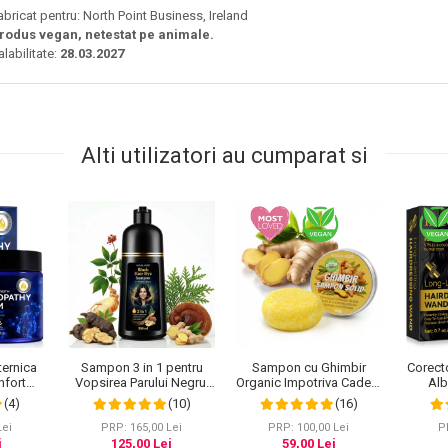
abricat pentru: North Point Business, Ireland
rodus vegan, netestat pe animale.
alabilitate:
28.03.2027
Alti utilizatori au cumparat si
ternica
Sampon 3 in 1 pentru
Sampon cu Ghimbir
Corecto
nfort
Vopsirea Parului Negru,
Organic Impotriva Caderii
Alb
lar si
Acoperirea Parului Alb,
Parului, Efect
Acope
(4)
(10)
(16)
20 g
Regenerare cu Ghimbir,
Regenerator, 100%
Rezisten
500 ml
Natural, NOVA KISS® 60
Lei
PRP: 165,00 Lei
PRP: 100,00 Lei
P
g
i
125,00 Lei
59,00 Lei