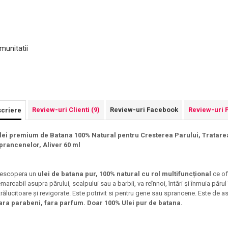
munitatii
Review-uri Clienti
(9)
Review-uri Facebook
Review-uri 
criere
lei premium de Batana 100% Natural pentru Cresterea Parului, Tratarea 
prancenelor, Aliver 60 ml
escopera un
ulei de batana pur, 100% natural cu rol multifuncțional
ce of
emarcabil asupra părului, scalpului sau a barbii, va reînnoi, întări și înmuia păru
trălucitoare și revigorate. Este potrivit si pentru gene sau sprancene. Este de
ara parabeni, fara parfum. Doar 100% Ulei pur de batana.