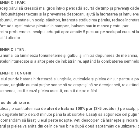
ENEFICII PAR:
aceți părul să crească mai gros într-o perioadă scurtă de timp și preveniți cădere
a îmbunătățirea texturii și la prevenirea despicarii, ajută la hidratarea și înmuie
ebumul, menține un scalp sănătos, întărește strălucirea părului, reduce încrețir
fat:
adaugati cateva picaturi in sampon, balsam sau in masca pentru par.
entru probleme cu scalpul adugati aproximativ 5 picaturi pe scalupul curat si la
atiti ulterior.
ENEFICII TEN:
u numai că luminează tonurile terne și gălbui și inhibă depunerea de melanină, dar 
etelor întunecate și a altor pete de îmbătrânire, ajutând la combaterea semnelo
ENEFICII UNGHII:
leiul pur de batana hidratează si unghiile, cuticulele și pielea din jur pentru a
rmare, unghiile au mai puține șanse să se crape și să se decojească, rezultând
semenea, catifelează pielea uscată, crustă de pe mâini.
od de utilizare:
plicați o cantitate mică de
ulei de batana 100% pur (3-5 picături)
pe scalp, 
u degetele timp de 2-3 minute până la absorbție. Lăsați să acționeze cel puțin 
ecomandăm să lăsați uleiul peste noapte. Veți descoperi că hrănește și repara păr
ărul și pielea va arăta din ce în ce mai bine după două săptămâni de utilizare.​