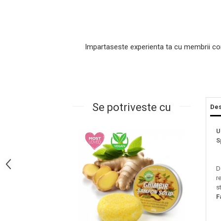
Impartaseste experienta ta cu membrii co
Se potriveste cu
Des
Masaj Facial si Drenaj Limfatic
U
Exfolianti si Masti
S
Gomaj si Exfoliere
Masti
D
Plasturi ochi / nas / frunte
r
Produse Curatare Ten
s
F
Demachiant si Apa Micelara
Gel de Curatare