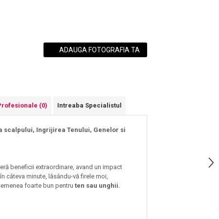
ADAUGA FOTOGRAFIA TA
Profesionale
(0)
Intreaba Specialistul
scalpului, Ingrijirea Tenului, Genelor si
eră beneficii extraordinare, avand un impact
l în câteva minute, lăsându-vă firele moi,
 asemenea foarte bun pentru
ten sau unghii.