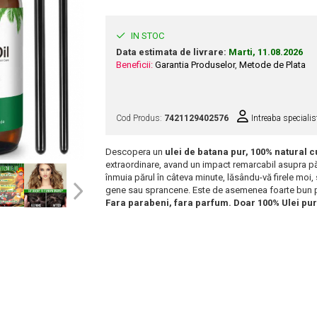
IN STOC
Data estimata de livrare:
Marti, 11.08.2026
Beneficii:
Garantia Produselor
,
Metode de Plata
Cod Produs:
7421129402576
Intreaba specialis
Descopera un
ulei de batana pur, 100% natural c
extraordinare, avand un impact remarcabil asupra părul
înmuia părul în câteva minute, lăsându-vă firele moi, s
gene sau sprancene. Este de asemenea foarte bun 
Fara parabeni, fara parfum. Doar 100% Ulei pu