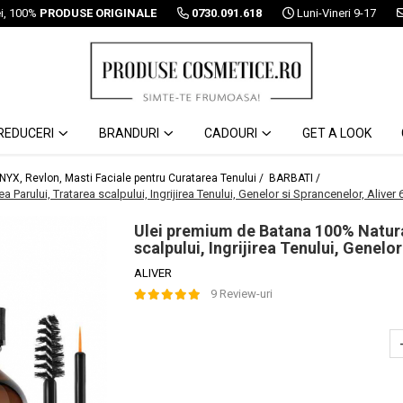
ei, 100%
PRODUSE ORIGINALE
0730.091.618
Luni-Vineri 9-17
REDUCERI
BRANDURI
CADOURI
GET A LOOK
 NYX, Revlon, Masti Faciale pentru Curatarea Tenului /
BARBATI /
Parului, Tratarea scalpului, Ingrijirea Tenului, Genelor si Sprancenelor, Aliver 
Ulei premium de Batana 100% Natural
scalpului, Ingrijirea Tenului, Genelo
ALIVER
9 Review-uri