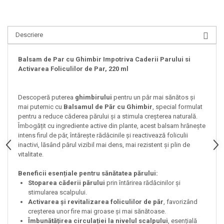
Descriere
Balsam de Par cu Ghimbir Impotriva Caderii Parului si
Activarea Foliculilor de Par, 220 ml
Descoperă puterea
ghimbirului
pentru un păr mai sănătos și
mai puternic cu
Balsamul de Păr cu Ghimbir
, special formulat
pentru a reduce căderea părului și a stimula creșterea naturală.
Îmbogățit cu ingrediente active din plante, acest balsam hrănește
intens firul de păr, întărește rădăcinile și reactivează foliculii
inactivi, lăsând părul vizibil mai dens, mai rezistent și plin de
vitalitate.
Beneficii esențiale pentru sănătatea părului:
Stoparea căderii părului
prin întărirea rădăcinilor și
stimularea scalpului.
Activarea și revitalizarea foliculilor de păr
, favorizând
creșterea unor fire mai groase și mai sănătoase.
Îmbunătățirea circulației la nivelul scalpului
, esențială