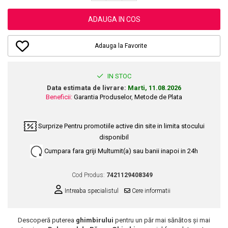
Dupa Plaja
Tus de Ochi
Buze
Volum
Unghii
Antirid
Intensificatoare
Rimel
Seturi Rujuri / Glossuri
ADAUGA IN COS
Ingrijire par
Plasturi Pentru Cicatrici
Contur de Ochi
Pigmenti Machiaj
Fiole
Bureti de Baie
Creme de Noapte
Solutii Ingrijire Gene
Adauga la Favorite
Serum-Elixir
Creme de Zi
Creme Ingrijire Cicatrici
Gene False
Uleiuri
Plasturi Antirid
Exfolianti / Scrub / Plasturi
Gene False
Vopsea de Par
IN STOC
Serum / Elixir
Glittere Ochi / Ten si Sclipici
Data estimata de livrare:
Marti, 11.08.2026
Nuantatoare
Imperfectiuni
Beneficii:
Garantia Produselor
,
Metode de Plata
Sprancene
Vopsele
Iritatii
Creion Sprancene
Styling
Matifiant si Purifiant
Surprize
Pentru promotiile active din site in limita stocului
Fard si Pudra de Sprancene
Fixativ
disponibil
Matifiere
Gel Sprancene
Gel si Ceara
Cumpara fara griji
Multumit(a) sau banii inapoi in 24h
Spray Fixare Machiaj
Mascara pentru Sprancene
Spuma
Roseata
Vopsea Sprancene
Perii de Par si Piepteni
Cod Produs:
7421129408349
Pete
Buze
Intreaba specialistul
Cere informatii
Creion Contur
Ingrijire Gene
Lipgloss / Luciu buze
Descoperă puterea
ghimbirului
pentru un păr mai sănătos și mai
Ruj