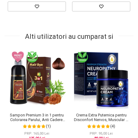
Alti utilizatori au cumparat si
Crema Extra Puternica pentru
Sampon Premium 3 in 1 pentru
Disconfort Nervos, Muscular si
Colorarea Parului, Anti Cadere,
Articular, 120 g
Regenerare cu Ghimbir si
(4)
(1)
Ginseng, 500 ml, #3 Saten inchis
(Dark Brown)
PRP: 95,00 Lei
PRP: 165,00 Lei