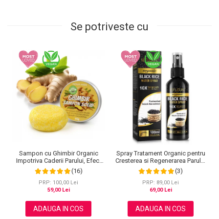
Se potriveste cu
Sampon cu Ghimbir Organic
Spray Tratament Organic pentru
Impotriva Caderii Parului, Efect
Cresterea si Regenerarea Parului
Regenerator, 100% Natural,
din extract de Orez negru
(16)
(3)
NOVA KISS® 60 g
Fermentat, Ulei de ghimbir, Ulei
de ricin si Biotina, Sefudun, 100
PRP: 100,00 Lei
PRP: 89,00 Lei
ml
59,00 Lei
69,00 Lei
ADAUGA IN COS
ADAUGA IN COS