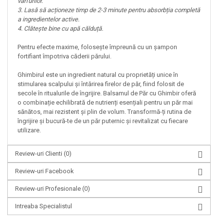
vârfurilor.
3. Lasă să acționeze timp de 2-3 minute pentru absorbția completă
a ingredientelor active.
4. Clătește bine cu apă călduță.
Pentru efecte maxime, folosește împreună cu un șampon
fortifiant împotriva căderii părului.
Ghimbirul este un ingredient natural cu proprietăți unice în
stimularea scalpului și întărirea firelor de păr, fiind folosit de
secole în ritualurile de îngrijire. Balsamul de Păr cu Ghimbir oferă
o combinație echilibrată de nutrienți esențiali pentru un păr mai
sănătos, mai rezistent și plin de volum. Transformă-ți rutina de
îngrijire și bucură-te de un păr puternic și revitalizat cu fiecare
utilizare.
Review-uri Clienti
(0)
Review-uri Facebook
Review-uri Profesionale
(0)
Intreaba Specialistul