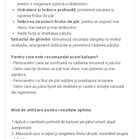
pentru o oxigenare optimă a rădăcinilor.
Hidratare și hrănire profundă
, prevenind uscarea și
ruperea firului de păr.
Întărirea structurii firului de păr
, pentru un aspect mai
dens, mai neted și mai strălucitor.
Redă forța și vitalitatea părului.
Extractul de ghimbir
stimulează circulația sângelui la nivelul
scalpului, energizând rădăcinile și prevenind căderea părului.
Pentru cine este recomandat acest balsam?
- Persoanelor care se confruntă cu căderea excesivă a părului.
- Celor care își doresc un păr mai dens, mai puternic și mai
sănătos.
- Persoanelor cu firul de păr subțire și predispus la rupere.
- Celor care au părul lipsit de vitalitate și caută o soluție naturală
de regenerare.
Mod de utilizare pentru rezultate optime:
1 Aplică o cantitate potrivită de balsam pe părul umed, după
șamponare.
2. Masează ușor scalpul și lungimea firului de păr, insistând asupra