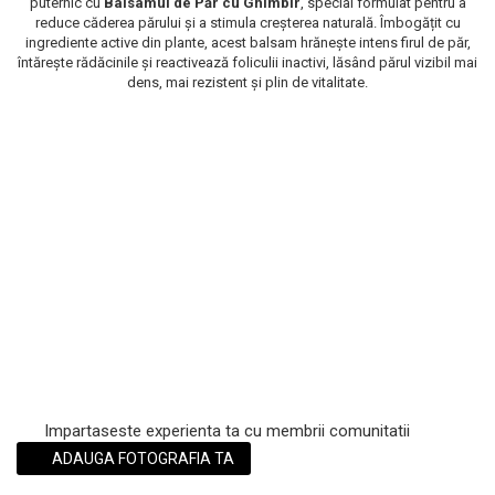
puternic cu
Balsamul de Păr cu Ghimbir
, special formulat pentru a
reduce căderea părului și a stimula creșterea naturală. Îmbogățit cu
Scrub / Balsam de buze
ingrediente active din plante, acest balsam hrănește intens firul de păr,
Netestate pe Animale
întărește rădăcinile și reactivează foliculii inactivi, lăsând părul vizibil mai
dens, mai rezistent și plin de vitalitate.
Impartaseste experienta ta cu membrii comunitatii
ADAUGA FOTOGRAFIA TA