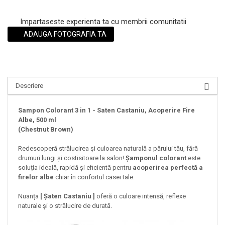
Impartaseste experienta ta cu membrii comunitatii
ADAUGA FOTOGRAFIA TA
Descriere
Sampon Colorant 3 in 1 - Saten Castaniu, Acoperire Fire
Albe, 500 ml
(Chestnut Brown)
Redescoperă strălucirea și culoarea naturală a părului tău, fără
drumuri lungi și costisitoare la salon!
Șamponul colorant
este
soluția ideală, rapidă și eficientă pentru
acoperirea perfectă a
firelor albe
chiar în confortul casei tale.
Nuanța
[ Șaten Castaniu ]
oferă o culoare intensă, reflexe
naturale și o strălucire de durată.