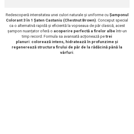
Scrub / Balsam de buze
Redescoperă intensitatea unei culori naturale și uniforme cu
Șamponul
Netestate pe Animale
Colorant 3 în 1 Șaten Castaniu
(Chestnut Brown)
. Conceput special
ca o alternativă rapidă și eficientă la vopseaua de păr clasică, acest
șampon nuanțator oferă o
acoperire perfectă a firelor albe
într-un
timp record. Formula sa avansată acționează pe
trei
planuri
:
colorează intens, hidratează în profunzime și
regenerează structura firului de păr de la rădăcină până la
vârfuri
.