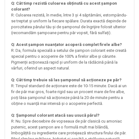
Q: Cât timp rezistă culoarea obținută cu acest șampon
colorant?
R: Culoarea rezistă, în medie, între 3 și 4 săptămâni, estompându-
se treptat și uniform la fiecare spălare. Durata exactă depinde de
porozitatea părului tău și de șamponul de îngrijire folosit ulterior
(recomandăm șampoane pentru păr vopsit, fără sulfați).
Q: Acest șampon nuanțator acoperă complet firele albe?
R: Da, formula specială a setului de șampon colorant este creată
special pentru o acoperire de 100% a firelor albe și cărunte.
Pigmenții acționează rapid și uniform de la rădăcină până la
vârfuri, oferind un aspect natural.
Q: Cât timp trebuie să las șamponul să acționeze pe păr?
R: Timpul standard de acționare este de 10-15 minute. Dacă ai un
fir de păr mai gros, foarte rigid sau un procent mare de fire albe,
poți lăsa șamponul să acționeze până la 20 de minute pentru a
obține o nuanță mai intensă și o acoperire perfectă.
Q: Șamponul colorant atacă sau usucă părul?
R: Nu. Spre deosebire de vopseaua de păr clasică cu amoniac
puternic, acest șampon are o formulă mult mai blândă,
îmbogățită cu ingrediente care protejează structura firului de păr.
Părul rămâne mătăsos, hidratat și capătă o strălucire naturală