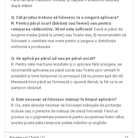
după clătire.
Q: Cât produs trebuie să folosesc la o singură aplicare?
R: Pentru părul scurt (bărbați sau femei) sau pentru
retușarea rădăcinilor, 30 ml este suficient
. Dacă ai părul de
lungime medie (până la umeri) sau foarte des, îți recomandăm să
folosești o cantitate mai mare pentru a asigura o distribuție
uniformă a produsului.
Q: Se aplică pe părul ud sau pe părul uscat?
R: Pentru cele mai bune rezultate și o aplicare fără scurgere, se
recomandă aplicarea pe părul uscat sau foarte ușor umezit în
prealabil și bine tamponat cu prosopul (să nu picure apă din el).
Masează bine până se formează o spumă densă, la fel ca la un
șampon obișnuit.
Q: Este necesar să folosesc mănuși în timpul aplicării?
R: Da, este absolut necesar să folosești mănușile de protecție
incluse sau o pereche de mănuși de unică folosință. Fiind un
produs cu o pigmentare puternică pentru acoperirea firelor albe,
acesta poate păta temporar pielea mâinilor și unghiile.
Review-uri Clienti
(1)