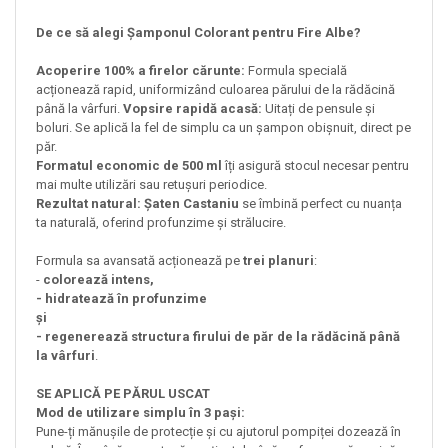
De ce să alegi Șamponul Colorant pentru Fire Albe?
Acoperire 100% a firelor cărunte:
Formula specială
acționează rapid, uniformizând culoarea părului de la rădăcină
până la vârfuri.
Vopsire rapidă acasă:
Uitați de pensule și
boluri. Se aplică la fel de simplu ca un șampon obișnuit, direct pe
păr.
Formatul economic de 500 ml
îți asigură stocul necesar pentru
mai multe utilizări sau retușuri periodice.
Rezultat natural: Șaten Castaniu
se îmbină perfect cu nuanța
ta naturală, oferind profunzime și strălucire.
Formula sa avansată acționează pe
trei planuri
:
-
colorează intens,
- hidratează în profunzime
și
- regenerează structura firului de păr de la rădăcină până
la vârfuri
.
SE APLICĂ PE PĂRUL USCAT
Mod de utilizare simplu în 3 pași:
Pune-ți mănușile de protecție și cu ajutorul pompiței dozează în