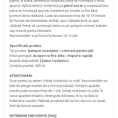
palmă. În mână, amestecă conținutul până se formează o mică
spumă. Aplică ulterior conținutul pe
părul uscat
și masează bine
până se formează spumă, insistând pe zonele cu fire albe,
pornind de la rădăcină. Lasă să acționeze timp de 10-15 minute
(în funcție de intensitatea dorită), apoi clătește bine cu apă
călduță. Puteți să continuați rutina cu un șampon normal, balsam
sau mască pentru hidratare.
Recomandăm a se folosi la fiecare 10-15 zile.
Specificații produs:
Tip produs:
Șampon nuanțator / colorant pentru păr
Efect principal:
Acoperire fire albe / Vopsire rapidă
Nuanță disponibilă:
[ Șaten Castaniu ]
Conținut pachet: 500 ml
ATENȚIONĂRI:
Doar pentru uz extern. Evitați contactul cu ochii. Recomandăm un
test de alergie înainte de a folosi produsul. Puneți în spatele
urechii puțin produs timp de 1 oră. Evitați contactul cu ochii. În
cazul apariției iritațiilor, întrerupeți utilizarea. A nu se lăsa la
îndemâna copiilor. Păstrați produsul într-un loc răcoros și uscat,
ferit de lumina soarelui.
ÎNTREBĂRI FRECVENTE (FAQ)