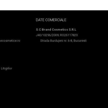
DATE COMERCIALE
S.C Brand Cosmetics S.R.L
J40/10296/2009; RO26117820
cosmetice.ro
Strada Burdujeni nr. 6-8, Bucuresti
Litigiilor