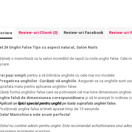
Review-uri Clienti
(0)
Review-uri Facebook
Review-uri 
criere
et 24 Unghii False Tips cu aspect natural, Salon Nails
bțineți o manichiură ca la salon incredibil de rapid cu noile unghii false. Cele
șoare.
rei pași simpli
pentru a vă îmbrăca unghiile cu cele mai noi modele:
Pregatirea unghiilor: Curățați-vă unghiile
. Asigurati-va ca unghiile sunt usc
uprafata mata pentru aplicarea unghiilor false.
 Găsiți forma unghiilor false care se potrivește cel mai bine dimensiunii unghiei
nghie falsă de dimensiunea corespunzătoare
și să le aranjați în ordinea
Aplicati un
lipici special pentru unghii
pe toata suprafata unghiei false.
 Poziționați unghia falsa si tineti apasat timp de 15 secunde.
Gata! Manichiura este acum perfecta!
 Setul nu contine adeziv pentru unghii. Este recomandat achizitionarea unui adeziv
relungirea rezistentei acestora.