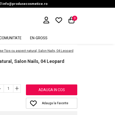
info@produsecosmetice.ro
0
COMUNITATE
EN-GROSS
lse Tips cu aspect natural, Salon Nails, 04 Leopard
atural, Salon Nails, 04 Leopard
-
+
ADAUGA IN COS
Adauga la Favorite