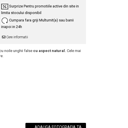
Surprize
Pentru promotiile active din site in
limita stocului disponibil
Cumpara fara griji
Multumit(a) sau banii
inapoi in 24h
Cere informatii
cu noile unghii false
cu aspect natural.
Cele mai
re.
ADAUGA FOTOGRAFIA TA