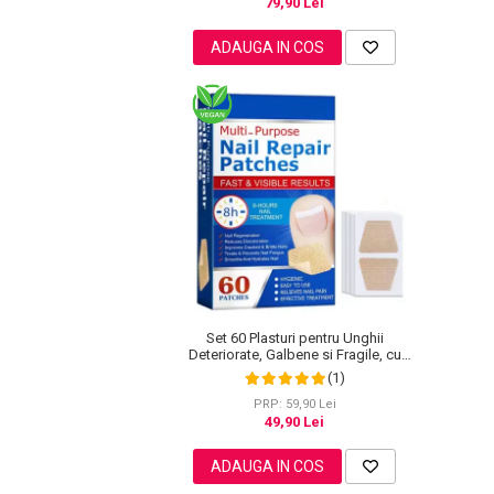
79,90 Lei
Pete
ADAUGA IN COS
Ingrijire Gene
PAR
Set 60 Plasturi pentru Unghii
Deteriorate, Galbene si Fragile, cu
Extract de Arbore de Ceai si Usturoi
(1)
PRP: 59,90 Lei
49,90 Lei
ADAUGA IN COS