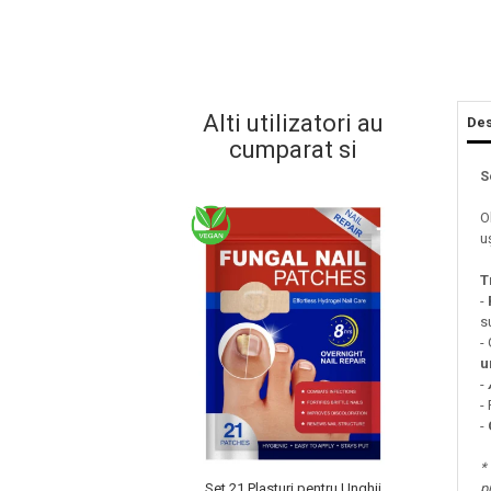
Alti utilizatori au
Des
cumparat si
S
O
u
Masaj Facial si Drenaj Limfatic
T
Exfolianti si Masti
-
s
Gomaj si Exfoliere
-
Masti
u
Plasturi ochi / nas / frunte
-
-
Produse Curatare Ten
-
Demachiant si Apa Micelara
*
Gel de Curatare
p
Set 21 Plasturi pentru Unghii