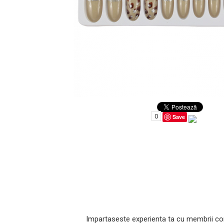
Uleiuri pentru Par
Uleiuri pentru Corp
Uleiuri Unghii / Cuticule
Uleiuri pentru Ten
Uleiuri Esentiale
0
Save
INGRIJIRE TEN
Impartaseste experienta ta cu membrii co