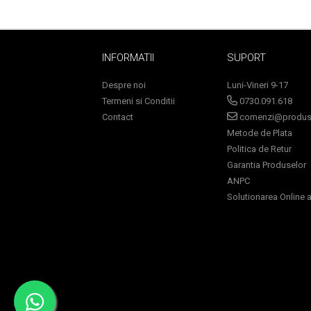
Sampoane Colorante
INFORMATII
SUPORT
Sampon
Despre noi
Luni-Vineri 9-17
Anti-Cadere
Termeni si Conditii
0730.091.618
Anti-Matreata
Contact
comenzi@produse
Par Cret
Metode de Plata
Par Gras
Politica de Retur
Par Normal
Garantia Produselor
ANPC
Par Uscat / Deteriorat
Solutionarea Online a 
Par Vopsit
Balsam si Masca
Indreptare
Par Vopsit
Regenerare
Stralucire
Volum