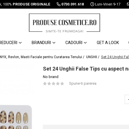
ei, 100%
PRODUSE ORIGINALE
0730.091.618
Luni-Vineri 9-17
REDUCERI
BRANDURI
CADOURI
GET A LOOK
Set 24 Unghii Fa
 NYX, Revlon, Masti Faciale pentru Curatarea Tenului /
UNGHII /
Set 24 Unghii False Tips cu aspect n
No brand
Spune-ti parerea