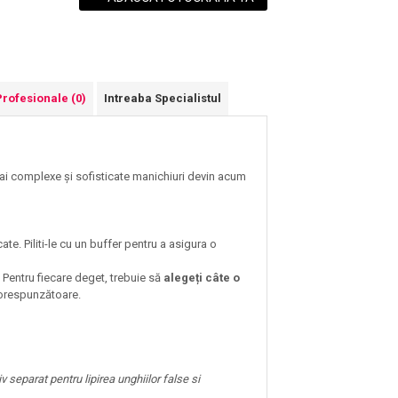
Profesionale
(0)
Intreaba Specialistul
 mai complexe și sofisticate manichiuri devin acum
ate. Piliti-le cu un buffer pentru a asigura o
. Pentru fiecare deget, trebuie să
alegeți câte o
 corespunzătoare.
 separat pentru lipirea unghiilor false si