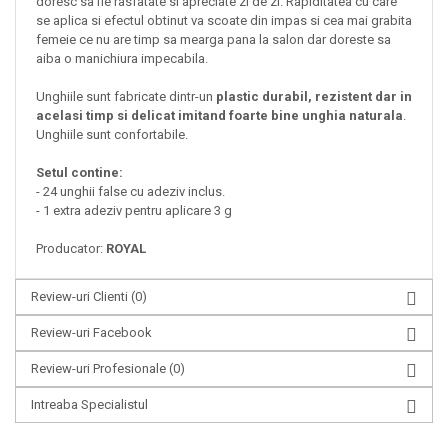
doresc sa fie rasfatate si apreciate zi de zi. Rapiditatea cu care
se aplica si efectul obtinut va scoate din impas si cea mai grabita
femeie ce nu are timp sa mearga pana la salon dar doreste sa
aiba o manichiura impecabila.
Unghiile sunt fabricate dintr-un
plastic durabil, rezistent dar in
acelasi timp si delicat imitand foarte bine unghia naturala
.
Unghiile sunt confortabile.
Setul contine:
- 24 unghii false cu adeziv inclus.
- 1 extra adeziv pentru aplicare 3 g
Producator:
ROYAL
Review-uri Clienti
(0)
Review-uri Facebook
Review-uri Profesionale
(0)
Intreaba Specialistul