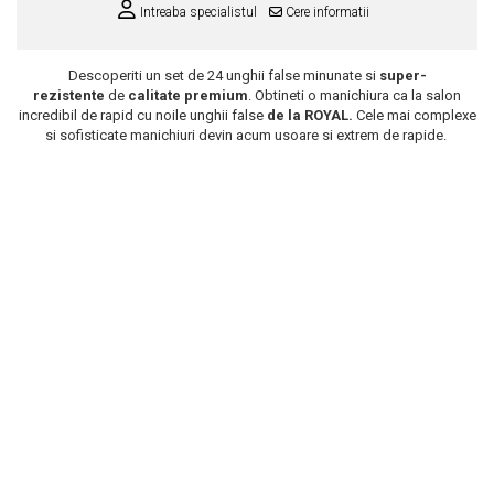
Intreaba specialistul
Cere informatii
Scrub / Balsam de buze
Netestate pe Animale
Descoperiti un set de 24 unghii false minunate si
super-
rezistente
de
calitate premium
. Obtineti o manichiura ca la salon
incredibil de rapid cu noile unghii false
de la ROYAL.
Cele mai complexe
si sofisticate manichiuri devin acum usoare si extrem de rapide.