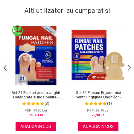
Alti utilizatori au cumparat si
Set 32 Plasturi Ergonomici
Set 21 Plasturi pentru Unghii
pentru Ingrijirea Unghiilor -
Deteriorate si Ingalbenite -
Design Adaptabil si Protectie
Ingrijire Nocturna si Protectie
(1)
(3)
Intensa Nocturna
PRP: 99,90 Lei
PRP: 99,90 Lei
79,90 Lei
75,00 Lei
ADAUGA IN COS
ADAUGA IN COS