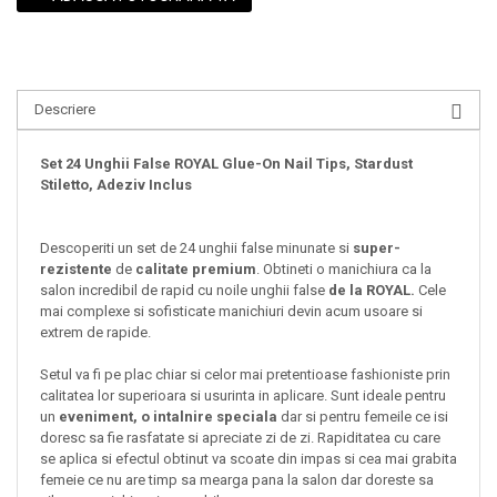
Descriere
Set 24 Unghii False ROYAL Glue-On Nail Tips, Stardust
Stiletto, Adeziv Inclus
Descoperiti un set de 24 unghii false minunate si
super-
rezistente
de
calitate premium
. Obtineti o manichiura ca la
salon incredibil de rapid cu noile unghii false
de la ROYAL.
Cele
mai complexe si sofisticate manichiuri devin acum usoare si
extrem de rapide.
Setul va fi pe plac chiar si celor mai pretentioase fashioniste prin
calitatea lor superioara si usurinta in aplicare. Sunt ideale pentru
un
eveniment, o intalnire speciala
dar si pentru femeile ce isi
doresc sa fie rasfatate si apreciate zi de zi. Rapiditatea cu care
se aplica si efectul obtinut va scoate din impas si cea mai grabita
femeie ce nu are timp sa mearga pana la salon dar doreste sa