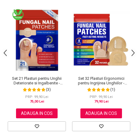
Set 32 Plasturi Ergonomici
Set 21 Plasturi pentru Unghii
pentru Ingrijirea Unghiilor -
Deteriorate si Ingalbenite -
Design Adaptabil si Protectie
Ingrijire Nocturna si Protectie
(1)
(3)
Intensa Nocturna
PRP: 99,90 Lei
PRP: 99,90 Lei
79,90 Lei
75,00 Lei
ADAUGA IN COS
ADAUGA IN COS