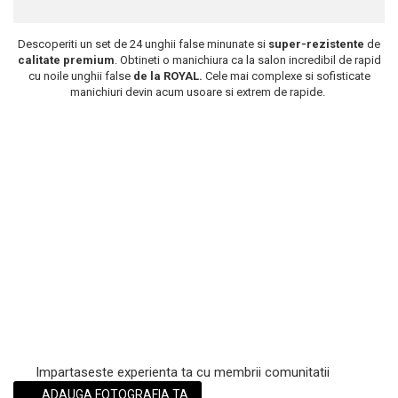
Scrub / Balsam de buze
Descoperiti un set de 24 unghii false minunate si
super-rezistente
de
Netestate pe Animale
calitate premium
. Obtineti o manichiura ca la salon incredibil de rapid
cu noile unghii false
de la ROYAL.
Cele mai complexe si sofisticate
manichiuri devin acum usoare si extrem de rapide.
Impartaseste experienta ta cu membrii comunitatii
ADAUGA FOTOGRAFIA TA