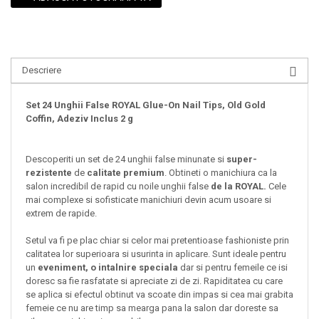
Descriere
Set 24 Unghii False ROYAL Glue-On Nail Tips, Old Gold
Coffin, Adeziv Inclus 2 g
Descoperiti un set de 24 unghii false minunate si
super-
rezistente
de
calitate premium
. Obtineti o manichiura ca la
salon incredibil de rapid cu noile unghii false
de la ROYAL.
Cele
mai complexe si sofisticate manichiuri devin acum usoare si
extrem de rapide.
Setul va fi pe plac chiar si celor mai pretentioase fashioniste prin
calitatea lor superioara si usurinta in aplicare. Sunt ideale pentru
un
eveniment, o intalnire speciala
dar si pentru femeile ce isi
doresc sa fie rasfatate si apreciate zi de zi. Rapiditatea cu care
se aplica si efectul obtinut va scoate din impas si cea mai grabita
femeie ce nu are timp sa mearga pana la salon dar doreste sa