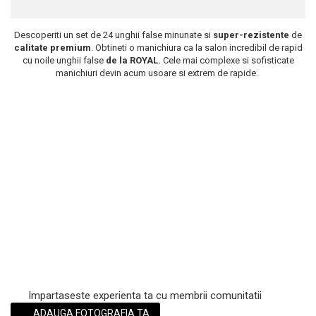
Scrub / Balsam de buze
Descoperiti un set de 24 unghii false minunate si
super-rezistente
de
Netestate pe Animale
calitate premium
. Obtineti o manichiura ca la salon incredibil de rapid
cu noile unghii false
de la ROYAL.
Cele mai complexe si sofisticate
manichiuri devin acum usoare si extrem de rapide.
Impartaseste experienta ta cu membrii comunitatii
ADAUGA FOTOGRAFIA TA