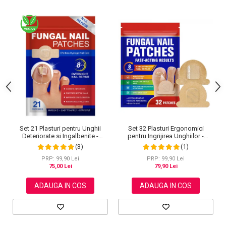
Set 32 Plasturi Ergonomici
Set 21 Plasturi pentru Unghii
pentru Ingrijirea Unghiilor -
Deteriorate si Ingalbenite -
Design Adaptabil si Protectie
Ingrijire Nocturna si Protectie
(1)
(3)
Intensa Nocturna
PRP: 99,90 Lei
PRP: 99,90 Lei
79,90 Lei
75,00 Lei
ADAUGA IN COS
ADAUGA IN COS