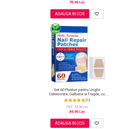
79,90 Lei
Pete
ADAUGA IN COS
Ingrijire Gene
PAR
Set 60 Plasturi pentru Unghii
Deteriorate, Galbene si Fragile, cu
Extract de Arbore de Ceai si Usturoi
(1)
PRP: 59,90 Lei
49,90 Lei
ADAUGA IN COS