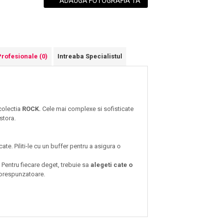
ADAUGA FOTOGRAFIA TA
Profesionale
(0)
Intreaba Specialistul
colectia
ROCK.
Cele mai complexe si sofisticate
estora.
cate. Piliti-le cu un buffer pentru a asigura o
. Pentru fiecare deget, trebuie sa
alegeti cate o
 corespunzatoare.