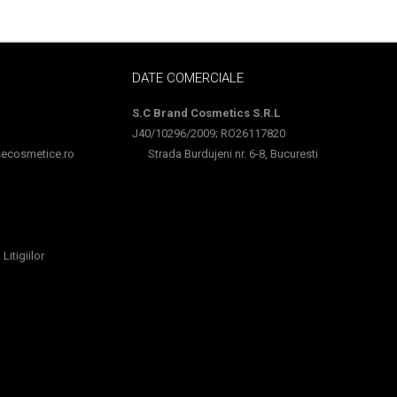
DATE COMERCIALE
S.C Brand Cosmetics S.R.L
J40/10296/2009; RO26117820
cosmetice.ro
Strada Burdujeni nr. 6-8, Bucuresti
Litigiilor