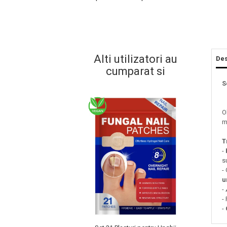
Alti utilizatori au
Des
cumparat si
S
O
m
Masaj Facial si Drenaj Limfatic
Exfolianti si Masti
T
Gomaj si Exfoliere
-
s
Masti
-
Plasturi ochi / nas / frunte
u
Produse Curatare Ten
-
-
Demachiant si Apa Micelara
-
Gel de Curatare