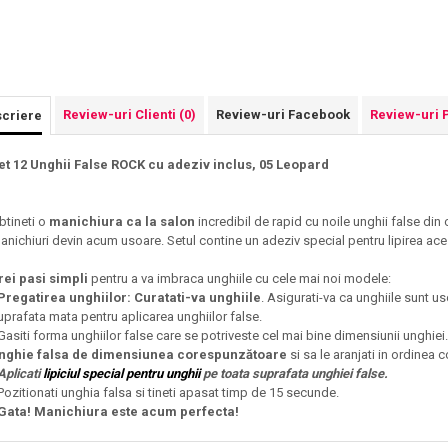
Review-uri Clienti
(0)
Review-uri Facebook
Review-uri 
criere
et 12 Unghii False ROCK cu adeziv inclus, 05 Leopard
btineti o
manichiura ca la salon
incredibil de rapid cu noile unghii false
din 
anichiuri devin acum usoare. Setul contine un adeziv special pentru lipirea ac
rei pasi simpli
pentru a va imbraca unghiile cu cele mai noi modele:
Pregatirea unghiilor: Curatati-va unghiile
. Asigurati-va ca unghiile sunt us
uprafata mata pentru aplicarea unghiilor false.
 Gasiti forma unghiilor false care se potriveste cel mai bine dimensiunii unghiei
nghie falsa de dimensiunea corespunzătoare
si sa le aranjati in ordinea
Aplicati
lipiciul special pentru unghii
pe toata suprafata unghiei false.
 Pozitionati unghia falsa si tineti apasat timp de 15 secunde.
Gata! Manichiura este acum perfecta!