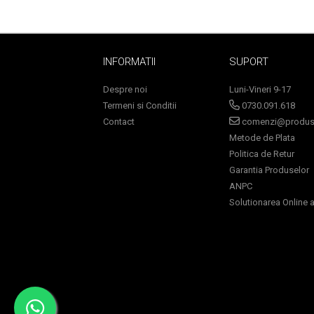
Sampoane Colorante
INFORMATII
SUPORT
Sampon
Despre noi
Luni-Vineri 9-17
Anti-Cadere
Termeni si Conditii
0730.091.618
Anti-Matreata
Contact
comenzi@produse
Par Cret
Metode de Plata
Par Gras
Politica de Retur
Par Normal
Garantia Produselor
Par Uscat / Deteriorat
ANPC
Solutionarea Online a 
Par Vopsit
Balsam si Masca
Indreptare
Par Vopsit
Regenerare
Stralucire
Volum