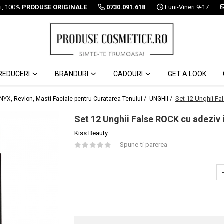
ei, 100%
PRODUSE ORIGINALE
0730.091.618
Luni-Vineri 9-17
REDUCERI
BRANDURI
CADOURI
GET A LOOK
Set 12 Unghii Fa
 NYX, Revlon, Masti Faciale pentru Curatarea Tenului /
UNGHII /
Set 12 Unghii False ROCK cu adeziv 
Kiss Beauty
Spune-ti parerea