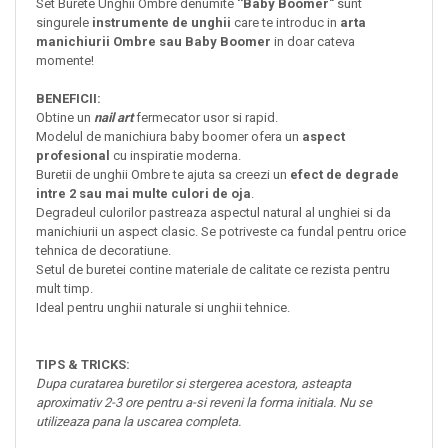
Set Burete Unghii Ombre denumite
''Baby Boomer"
sunt
singurele
instrumente de unghii
care te introduc in
arta
manichiurii Ombre sau Baby Boomer
in doar cateva
momente!
BENEFICII:
Obtine un
nail art
fermecator usor si rapid.
Modelul de manichiura baby boomer ofera un
aspect
profesional
cu inspiratie moderna.
Buretii de unghii Ombre te ajuta sa creezi un
efect de degrade
intre 2 sau mai multe culori de oja
.
Degradeul culorilor pastreaza aspectul natural al unghiei si da
manichiurii un aspect clasic. Se potriveste ca fundal pentru orice
tehnica de decoratiune.
Setul de buretei contine materiale de calitate ce rezista pentru
mult timp.
Ideal pentru unghii naturale si unghii tehnice.
TIPS & TRICKS:
Dupa curatarea buretilor si stergerea acestora, asteapta
aproximativ 2-3 ore pentru a-si reveni la forma initiala. Nu se
utilizeaza pana la uscarea completa.