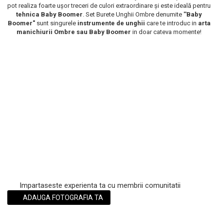
pot realiza foarte ușor treceri de culori extraordinare și este ideală pentru
Scrub / Balsam de buze
tehnica Baby Boomer
. Set Burete Unghii Ombre denumite
''Baby
Boomer"
sunt singurele
instrumente de unghii
care te introduc in
arta
Netestate pe Animale
manichiurii Ombre sau Baby Boomer
in doar cateva momente!
Impartaseste experienta ta cu membrii comunitatii
ADAUGA FOTOGRAFIA TA