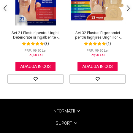
Set 32 Plasturi Ergonomici
Set 21 Plasturi pentru Unghii
pentru Ingrijirea Unghiilor -
Deteriorate si Ingalbenite -
Design Adaptabil si Protectie
Ingrijire Nocturna si Protectie
(1)
(3)
Intensa Nocturna
PRP: 99,90 Lei
PRP: 99,90 Lei
79,90 Lei
75,00 Lei
ADAUGA IN COS
ADAUGA IN COS
INFORMATII
SUPORT