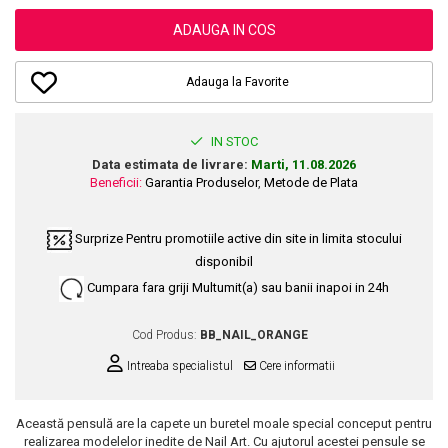
Dupa Plaja
Tus de Ochi
Buze
Volum
Unghii
Antirid
Intensificatoare
ADAUGA IN COS
Rimel
Seturi Rujuri / Glossuri
Ingrijire par
Plasturi Pentru Cicatrici
Contur de Ochi
Pigmenti Machiaj
Fiole
Bureti de Baie
Creme de Noapte
Solutii Ingrijire Gene
Adauga la Favorite
Serum-Elixir
Creme de Zi
Creme Ingrijire Cicatrici
Gene False
Uleiuri
Plasturi Antirid
Exfolianti / Scrub / Plasturi
Gene False
IN STOC
Vopsea de Par
Serum / Elixir
Data estimata de livrare:
Marti, 11.08.2026
Glittere Ochi / Ten si Sclipici
Nuantatoare
Imperfectiuni
Beneficii:
Garantia Produselor
,
Metode de Plata
Sprancene
Vopsele
Iritatii
Creion Sprancene
Styling
Surprize
Pentru promotiile active din site in limita stocului
Matifiant si Purifiant
Fard si Pudra de Sprancene
disponibil
Fixativ
Matifiere
Gel Sprancene
Gel si Ceara
Cumpara fara griji
Multumit(a) sau banii inapoi in 24h
Spray Fixare Machiaj
Mascara pentru Sprancene
Spuma
Roseata
Vopsea Sprancene
Cod Produs:
BB_NAIL_ORANGE
Perii de Par si Piepteni
Pete
Buze
Intreaba specialistul
Cere informatii
Creion Contur
Ingrijire Gene
Lipgloss / Luciu buze
Această pensulă are la capete un buretel moale special conceput pentru
realizarea modelelor inedite de Nail Art. Cu ajutorul acestei pensule se
Ruj