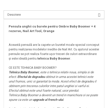
Descriere
Pensula unghii cu burete pentru Ombre Baby Boomer + 4
rezerve, Nail Art Tool, Orange
Această pensulă are la capete un buretel moale special conceput
pentru realizarea modelelor inedite de Nail Art. Cu ajutorul acestei
pensule se pot realiza foarte ușor treceri de culori extraordinare
și este ideală pentru
tehnica Baby Boomer
.
CE ESTE TEHNICA BABY BOOMER?
Tehnica Baby Boomer
, este o tehnica relativ noua, simpla si de
efect.
Efectul de degradeu
obtinut in urma acestei tehnici este
unul frumos, unic si garantat la moda. Acest efect de degradeu il
obtinem prin trecerea culorilor intre patul unghiei si varful ei.
Efectul obtinut este unul foarte natural, usor pierdut.
Tehnica Baby Boomer a devenit un trend in manichiura si se poate
spune ca este un
upgrade al french-ului
.