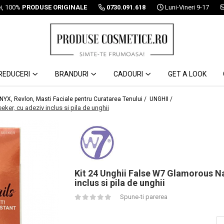
ei, 100%
PRODUSE ORIGINALE
0730.091.618
Luni-Vineri 9-17
REDUCERI
BRANDURI
CADOURI
GET A LOOK
 NYX, Revlon, Masti Faciale pentru Curatarea Tenului /
UNGHII /
ker, cu adeziv inclus si pila de unghii
Kit 24 Unghii False W7 Glamorous Na
inclus si pila de unghii
Spune-ti parerea