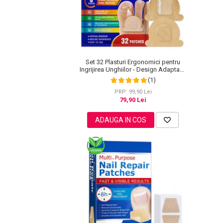
Pete
Ingrijire Gene
PAR
Set 32 Plasturi Ergonomici pentru
Ingrijirea Unghiilor - Design Adaptabil
si Protectie Intensa Nocturna
(1)
PRP: 99,90 Lei
79,90 Lei
ADAUGA IN COS