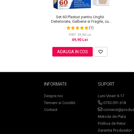
Set 60 Plasturi pentru Unghii
Deteriorate, Galbene si Fragile, cu
Sampoane Colorante
Extract de Arbore de Ceai si Usturoi
(1)
Sampon
PRP: 59,90 Lei
49,90 Lei
Anti-Cadere
Anti-Matreata
ADAUGA IN COS
Par Cret
Par Gras
Par Normal
Par Uscat / Deteriorat
INFORMATII
SUPORT
Par Vopsit
Balsam si Masca
Despre noi
Luni-Vineri 9-17
Indreptare
Termeni si Conditii
0730.091.618
Contact
comenzi@produse
Par Vopsit
Metode de Plata
Regenerare
Politica de Retur
Stralucire
Garantia Produselor
Volum