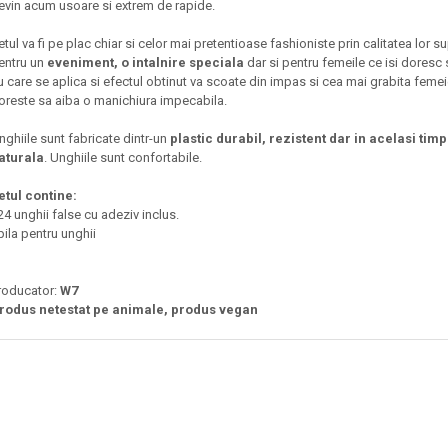
evin acum usoare si extrem de rapide.
etul va fi pe plac chiar si celor mai pretentioase fashioniste prin calitatea lor su
entru un
eveniment, o intalnire speciala
dar si pentru femeile ce isi doresc s
u care se aplica si efectul obtinut va scoate din impas si cea mai grabita feme
oreste sa aiba o manichiura impecabila.
nghiile sunt fabricate dintr-un
plastic durabil, rezistent dar in acelasi timp
aturala
. Unghiile sunt confortabile.
etul contine:
 24 unghii false cu adeziv inclus.
 pila pentru unghii
roducator:
W7
rodus netestat pe animale, produs vegan