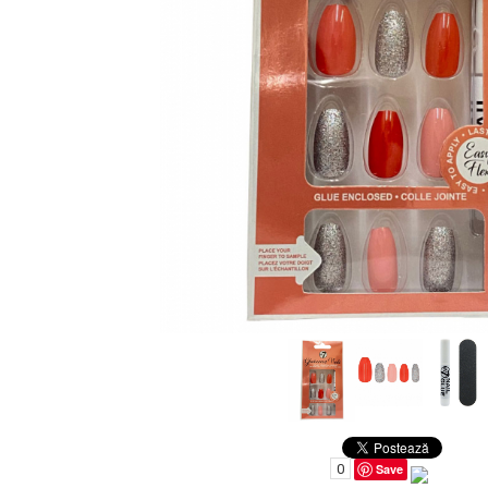
Uleiuri pentru Par
Uleiuri pentru Corp
Uleiuri Unghii / Cuticule
Uleiuri pentru Ten
Uleiuri Esentiale
INGRIJIRE TEN
0
Save