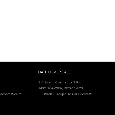
DATE COMERCIALE
S.C Brand Cosmetics S.R.L
J40/10296/2009; RO26117820
cosmetice.ro
Strada Burdujeni nr. 6-8, Bucuresti