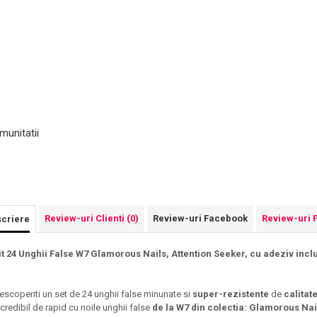
munitatii
Review-uri Clienti
(0)
Review-uri Facebook
Review-uri 
criere
it 24 Unghii False W7 Glamorous Nails, Attention Seeker, cu adeziv inclu
escoperiti un set de 24 unghii false minunate si
super-rezistente
de
calita
ncredibil de rapid cu noile unghii false
de la W7 din colectia: Glamorous Nai