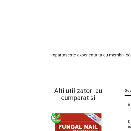
Impartaseste experienta ta cu membrii co
Masaj Facial si Drenaj Limfatic
Exfolianti si Masti
Gomaj si Exfoliere
Alti utilizatori au
Des
Masti
cumparat si
Plasturi ochi / nas / frunte
K
Produse Curatare Ten
Demachiant si Apa Micelara
D
Gel de Curatare
i