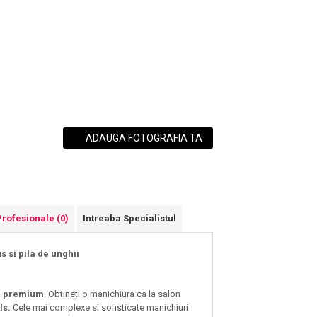
ADAUGA FOTOGRAFIA TA
Profesionale
(0)
Intreaba Specialistul
s si pila de unghii
te premium
. Obtineti o manichiura ca la salon
ls.
Cele mai complexe si sofisticate manichiuri