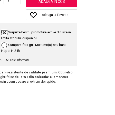
-
+
ADAUGA IN COS
Adauga la Favorite
Surprize
Pentru promotiile active din site in
limita stocului disponibil
Cumpara fara griji
Multumit(a) sau banii
inapoi in 24h
tul
Cere informatii
per-rezistente
de
calitate premium
. Obtineti o
nghii false
de la W7 din colectia: Glamorous
devin acum usoare si extrem de rapide.