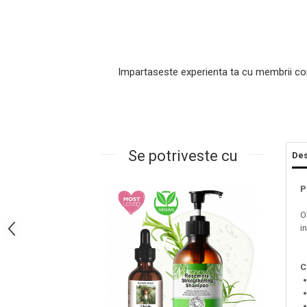
Impartaseste experienta ta cu membrii co
Se potriveste cu
Des
Masaj Facial si Drenaj Limfatic
Exfolianti si Masti
P
Gomaj si Exfoliere
O
Masti
i
Plasturi ochi / nas / frunte
Produse Curatare Ten
C
Demachiant si Apa Micelara
Gel de Curatare