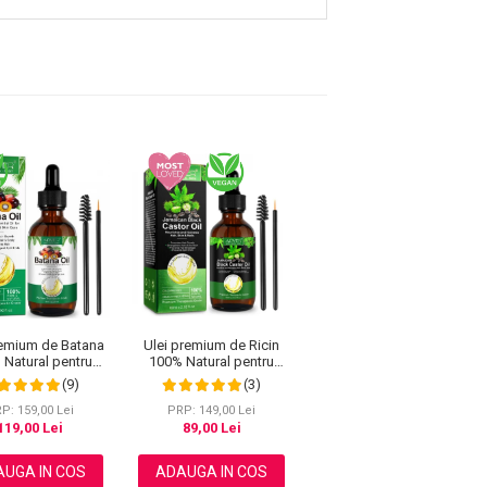
Ulei premium din Seminte
remium de Batana
Ulei premium de Ricin
de Dovleac 100% Natural,
 Natural pentru
100% Natural pentru
Impotriva Caderii Parului,
terea Parului,
cresterea parului,
(9)
(3)
Efect Antioxidant,
area scalpului,
genelor, sprancenelor si
PRP: 129,00 Lei
Regenerator, Anti-rid,
ea Tenului, Genelor
unghiilor, Aliver 60 ml
P: 159,00 Lei
PRP: 149,00 Lei
106,00 Lei
Aliver 60 ml
cenelor, Aliver 60
119,00 Lei
89,00 Lei
ml
ADAUGA IN COS
UGA IN COS
ADAUGA IN COS