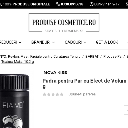
ei, 100%
PRODUSE ORIGINALE
0730.091.618
Luni-Vineri 9-17
REDUCERI
BRANDURI
CADOURI
GET A LOOK
 NYX, Revlon, Masti Faciale pentru Curatarea Tenului /
BARBATI /
Produse Par /
 Textura Mata, 10.2 g
Pudra pentru Par cu Efect de Volum 
g
Spune-ti parerea