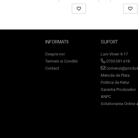
Sampoane Colorante
Sampon
Anti-Cadere
INFORMATII
SUPORT
Anti-Matreata
Despre noi
Luni-Vineri 9-17
Par Cret
Termeni si Conditii
0730.091.618
Par Gras
Contact
comenzi@produse
Par Normal
Metode de Plata
Par Uscat / Deteriorat
Politica de Retur
Par Vopsit
Garantia Produselor
Balsam si Masca
ANPC
Solutionarea Online a 
Indreptare
Par Vopsit
Regenerare
Stralucire
Volum