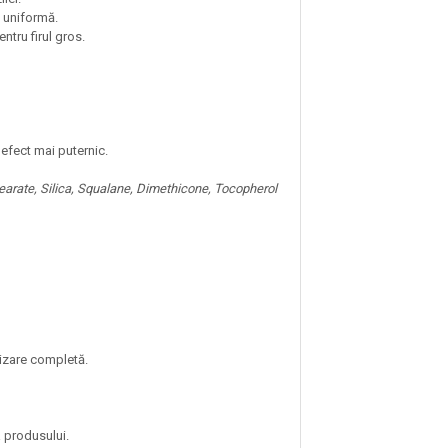
e uniformă.
entru firul gros.
 efect mai puternic.
arate, Silica, Squalane, Dimethicone, Tocopherol
lizare completă.
a produsului.