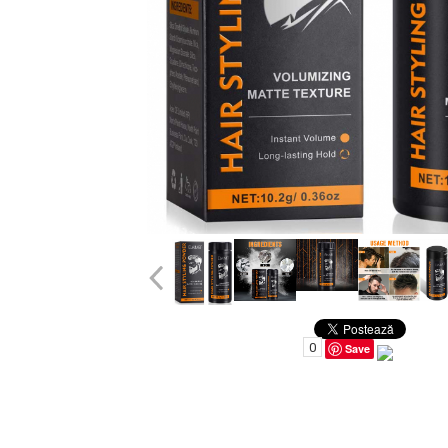
Uleiuri pentru Par
Uleiuri pentru Corp
Uleiuri Unghii / Cuticule
Uleiuri pentru Ten
Uleiuri Esentiale
INGRIJIRE TEN
0
Save