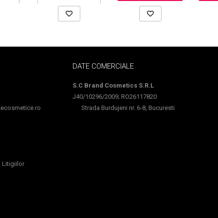
DATE COMERCIALE
S.C Brand Cosmetics S.R.L
J40/10296/2009; RO26117820
cosmetice.ro
Strada Burdujeni nr. 6-8, Bucuresti
Litigiilor