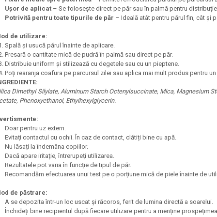
Ușor de aplicat
– Se folosește direct pe păr sau în palmă pentru distribuți
Potrivită pentru toate tipurile de păr
– Ideală atât pentru părul fin, cât și p
od de utilizare:
Spală și usucă părul înainte de aplicare.
Presară o cantitate mică de pudră în palmă sau direct pe păr.
Distribuie uniform și stilizează cu degetele sau cu un pieptene.
Poți rearanja coafura pe parcursul zilei sau aplica mai mult produs pentru un
NGREDIENTE:
ilica DimethyI Silylate, Aluminum Starch Octenylsuccinate, Mica, Magnesium Ste
cetate, Phenoxyethanol, Ethylhexylglycerin.
vertismente:
Doar pentru uz extern.
Evitați contactul cu ochii. În caz de contact, clătiți bine cu apă.
Nu lăsați la îndemâna copiilor.
Dacă apare iritație, întrerupeți utilizarea.
Rezultatele pot varia în funcție de tipul de păr.
Recomandăm efectuarea unui test pe o porțiune mică de piele înainte de uti
od de păstrare:
A se depozita într-un loc uscat și răcoros, ferit de lumina directă a soarelui.
Închideți bine recipientul după fiecare utilizare pentru a menține prospețime