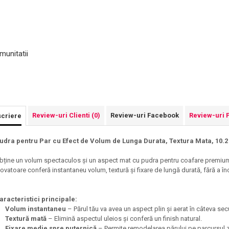
munitatii
Review-uri Clienti
(0)
Review-uri Facebook
Review-uri 
criere
udra pentru Par cu Efect de Volum de Lunga Durata, Textura Mata, 10.2
bține un volum spectaculos și un aspect mat cu pudra pentru coafare premium, 
novatoare conferă instantaneu volum, textură și fixare de lungă durată, fără a înc
aracteristici principale:
Volum instantaneu
– Părul tău va avea un aspect plin și aerat în câteva se
Textură mată
– Elimină aspectul uleios și conferă un finish natural.
Fixare medie spre puternică
– Permite remodelarea părului pe parcursul zi