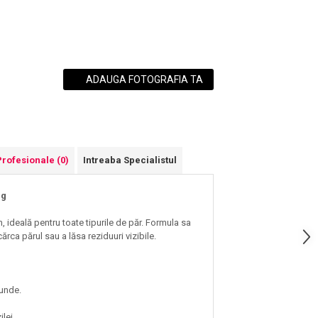
ADAUGA FOTOGRAFIA TA
Profesionale
(0)
Intreaba Specialistul
 g
ideală pentru toate tipurile de păr. Formula sa
ărca părul sau a lăsa reziduuri vizibile.
cunde.
lei.