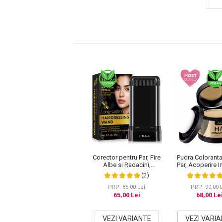
Pete
Ingrijire Gene
PAR
Corector pentru Par, Fire
Pudra Coloranta
Albe si Radacini,
Par, Acoperire I
Acoperire Instant si
Aliver, 4 
(2)
Rezistenta la Transfer, 20
g
PRP: 85,00 Lei
PRP: 90,00 
65,00 Lei
68,00 Le
VEZI VARIANTE
VEZI VARI