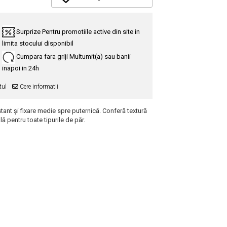
Surprize
Pentru promotiile active din site in
limita stocului disponibil
Cumpara fara griji
Multumit(a) sau banii
inapoi in 24h
tul
Cere informatii
ant și fixare medie spre puternică. Conferă textură
ală pentru toate tipurile de păr.