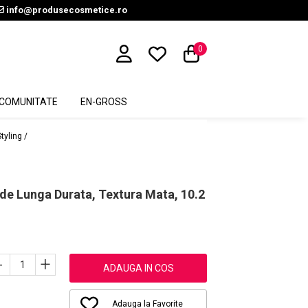
info@produsecosmetice.ro
0
COMUNITATE
EN-GROSS
Styling /
de Lunga Durata, Textura Mata, 10.2
-
+
ADAUGA IN COS
Adauga la Favorite