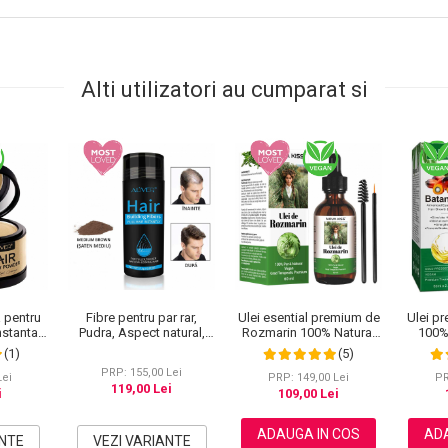
Alti utilizatori au cumparat si
 pentru
Fibre pentru par rar,
Ulei esential premium de
Ulei p
nstanta,
Pudra, Aspect natural,
Rozmarin 100% Natural
100%
g
Efect instant de umplere,
pentru stimularea
Cres
(1)
(5)
Aliver, 27.5 g
cresterii parului, genelor,
Trat
PRP: 155,00 Lei
sprancenelor sau
Ingrijir
Lei
PRP: 149,00 Lei
PR
119,00 Lei
unghiilor, NOVA KISS®
si Spran
i
109,00 Lei
60 ml
ADAUGA IN COS
ADA
ANTE
VEZI VARIANTE