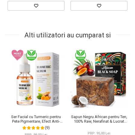
Alti utilizatori au cumparat si
Ser Facial cu Turmeric pentru
Sapun Negru African pentru Ten,
Pete Pigmentare, Efect Anti-
100% Raw, Nerafinat & Lucrat
Imbatranire SEFUDUN, 30 ml
Manual, Formula Premium cu
(9)
Antioxidanti si Vitamine, 100 g
PRP: 95,00 Lei
PRP: 99,00 Lei