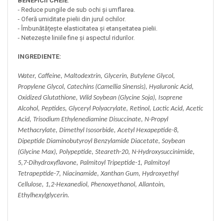
BENEFICII CHEIE
:
- Reduce pungile de sub ochi și umflarea.
- Oferă umiditate pielii din jurul ochilor.
- Îmbunătățește elasticitatea și etanșeitatea pielii.
- Netezește liniile fine și aspectul ridurilor.
INGREDIENTE:
Water, Caffeine, Maltodextrin, Glycerin, Butylene Glycol,
Propylene Glycol, Catechins (Camellia Sinensis), Hyaluronic Acid,
Oxidized Glutathione, Wild Soybean (Glycine Soja), Isoprene
Alcohol, Peptides, Glyceryl Polyacrylate, Retinol, Lactic Acid, Acetic
Acid, Trisodium Ethylenediamine Disuccinate, N-Propyl
Methacrylate, Dimethyl Isosorbide, Acetyl Hexapeptide-8,
Dipeptide Diaminobutyroyl Benzylamide Diacetate, Soybean
(Glycine Max), Polypeptide, Steareth-20, N-Hydroxysuccinimide,
5,7-Dihydroxyflavone, Palmitoyl Tripeptide-1, Palmitoyl
Tetrapeptide-7, Niacinamide, Xanthan Gum, Hydroxyethyl
Cellulose, 1,2-Hexanediol, Phenoxyethanol, Allantoin,
Ethylhexylglycerin.