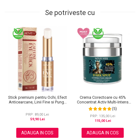
Se potriveste cu
Crema Corectoare cu 45%
Stick premium pentru Ochi, Efect
Concentrat Activ Multi-Intens
Anticearcane, Linii Fine si Pungi,
pentru Pete Pigmentare cu
cu Cafeina si Beta Caroten, Aliver
(5)
Niacinamide, Vitamina C si Acid
3 g
PRP: 89,00 Lei
Hialuronic, NOVA KISS® Dark
PRP: 135,00 Lei
59,90 Lei
Spot, 50 ml
115,00 Lei
ADAUGA IN COS
ADAUGA IN COS