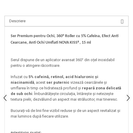
Descriere
Ser Premium pentru Ochi, 360° Roller cu 5% Cafeina, Efect Anti
Cearcane, Anti Ochi Umflati NOVA KISS®, 15 ml
Serul dispune de un aplicator avansat 360° din oțel inoxidabil
pentru o atingere răcoritoare.
Infuzat cu
5% cafeină, retinol, acid hialuronic și
niacinamidă
, acest
ser puternic
vizează cearcănele și
umflarea în timp ce hidratează profund și
repară zona delicată
de sub ochi
. Îmbunătățește circulația, întărește și netezește
textura pielii, dezvăluind un aspect mai strălucitor, mai tineresc.
Bucurați-vă de linii fine vizibil reduse și de un aspect revitalizat și
mai luminos după fiecare utilizare.