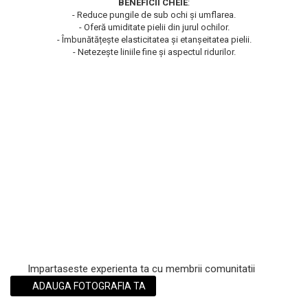
BENEFICII CHEIE
:
- Reduce pungile de sub ochi și umflarea.
Scrub / Balsam de buze
- Oferă umiditate pielii din jurul ochilor.
Netestate pe Animale
- Îmbunătățește elasticitatea și etanșeitatea pielii.
- Netezește liniile fine și aspectul ridurilor.
Impartaseste experienta ta cu membrii comunitatii
ADAUGA FOTOGRAFIA TA