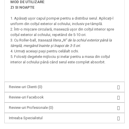
MOD DE UTILIZARE
:
ZI SI NOAPTE
1. Apăsați ușor capul pompei pentru a distribui serul. Aplicați-l
uniform din colțul exterior al ochiului, inclusiv pe tâmplă.
2. Într-o mișcare circulară, masează ușor din colțul interior spre
colțul exterior al ochiului, repetând de 5-10 ori.
3. Cu Roller-ball,
trasează litera „N” de la ochiul exterior până la
tâmplă, mergând înainte și înapoi de 3-5 ori
.
4. Urmați aceiași pași pentru celălalt ochi.
5. Folosiți degetele mijlociu și inelar pentru a masa din colțul
interior al ochiului până când serul este complet absorbit.
Review-uri Clienti
(0)
Review-uri Facebook
Review-uri Profesionale
(0)
Intreaba Specialistul