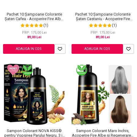
Ingrijire Gene
Lipgloss / Luciu buze
Ruj
Pachet 10 Șampoane Colorante
Pachet 10 Șampoane Colorante
Scrub / Balsam de buze
Șaten Cafea - Acoperire Fire Albe,
Șaten Castaniu - Acoperire Fire
10x30ml
Albe, 10x30ml
(1)
(1)
Netestate pe Animale
PRP: 175,00 Lei
PRP: 175,00 Lei
89,00 Lei
89,00 Lei
ADAUGA IN COS
ADAUGA IN COS
Sampon Colorant NOVA KISS®
Sampon Colorant Maro Inchis,
pentru Vopsirea Parului Negru, 3 in
Acoperire Fire Albe si Regenerare 3