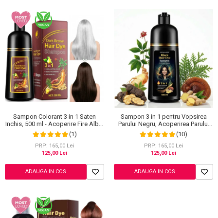
Sampon Colorant 3 in 1 Saten
Sampon 3 in 1 pentru Vopsirea
Inchis, 500 ml - Acoperire Fire Albe,
Parului Negru, Acoperirea Parului
Hranire si Anti-Cadere
Alb, Regenerare cu Ghimbir, 500 ml
(1)
(10)
PRP: 165,00 Lei
PRP: 165,00 Lei
125,00 Lei
125,00 Lei
ADAUGA IN COS
ADAUGA IN COS