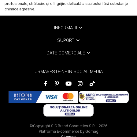
profesionale, strălucire și o îngrijire delicată a scalpului fără substanțe
chimice agresive.
INFORMATII
SUPORT
DATE COMERCIALE
URMARESTE-NE IN SOCIAL MEDIA
©Copyright S.C Brand Cosmetics S.R.L 2026
Platforma E-commerce by Gomag
Sitemap