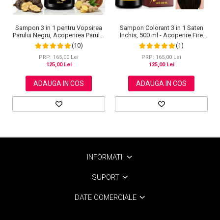
Sampon 3 in 1 pentru Vopsirea
Sampon Colorant 3 in 1 Saten
Parului Negru, Acoperirea Parului
Inchis, 500 ml - Acoperire Fire
Alb, Regenerare cu Ghimbir, 500
Albe, Hranire si Anti-Cadere
(10)
(1)
ml
PRP: 165,00 Lei
PRP: 165,00 Lei
125,00 Lei
125,00 Lei
ADAUGA IN COS
ADAUGA IN COS
INFORMATII
SUPORT
DATE COMERCIALE