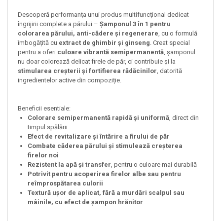
Descoperă performanța unui produs multifuncțional dedicat
îngrijirii complete a părului –
Șamponul 3 în 1 pentru
colorarea părului, anti-cădere și regenerare
, cu o formulă
îmbogățită cu
extract de ghimbir și ginseng
. Creat special
pentru a oferi
culoare vibrantă semipermanentă
, șamponul
nu doar colorează delicat firele de păr, ci contribuie și la
stimularea creșterii și fortifierea rădăcinilor
, datorită
ingredientelor active din compoziție.
Beneficii esentiale:
Colorare semipermanentă rapidă și uniformă
, direct din
timpul spălării
Efect de revitalizare și întărire a firului de păr
Combate căderea părului și stimulează creșterea
firelor noi
Rezistent la apă și transfer
, pentru o culoare mai durabilă
Potrivit pentru acoperirea firelor albe sau pentru
reîmprospătarea culorii
Textură ușor de aplicat, fără a murdări scalpul sau
mâinile, cu efect de șampon hrănitor