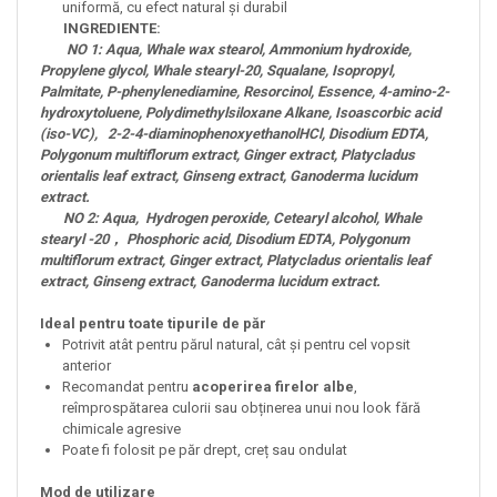
uniformă, cu efect natural și durabil
INGREDIENTE:
NO 1: Aqua, Whale wax stearol, Ammonium hydroxide,
Propylene glycol, Whale stearyl-20, Squalane, Isopropyl,
Palmitate, P-phenylenediamine, Resorcinol, Essence, 4-amino-2-
hydroxytoluene, Polydimethylsiloxane Alkane, Isoascorbic acid
(iso-VC), 2-2-4-diaminophenoxyethanolHCl, Disodium EDTA,
Polygonum multiflorum extract, Ginger extract, Platycladus
orientalis leaf extract, Ginseng extract, Ganoderma lucidum
extract.
NO 2: Aqua, Hydrogen peroxide, Cetearyl alcohol, Whale
stearyl -20， Phosphoric acid, Disodium EDTA, Polygonum
multiflorum extract, Ginger extract, Platycladus orientalis leaf
extract, Ginseng extract, Ganoderma lucidum extract.
Ideal pentru toate tipurile de păr
Potrivit atât pentru părul natural, cât și pentru cel vopsit
anterior
Recomandat pentru
acoperirea firelor albe
,
reîmprospătarea culorii sau obținerea unui nou look fără
chimicale agresive
Poate fi folosit pe păr drept, creț sau ondulat
Mod de utilizare