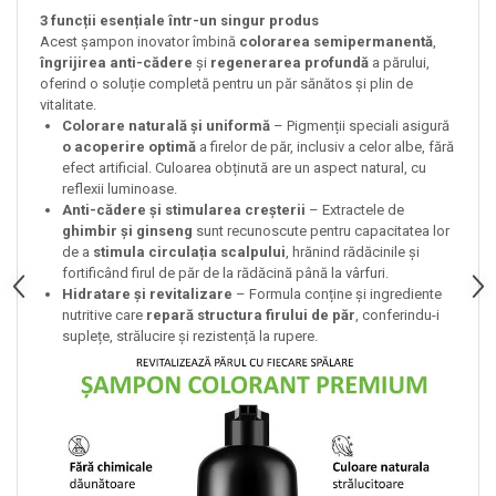
3 funcții esențiale într-un singur produs
Acest șampon inovator îmbină
colorarea semipermanentă
,
îngrijirea anti-cădere
și
regenerarea profundă
a părului,
oferind o soluție completă pentru un păr sănătos și plin de
vitalitate.
Colorare naturală și uniformă
– Pigmenții speciali asigură
o acoperire optimă
a firelor de păr, inclusiv a celor albe, fără
efect artificial. Culoarea obținută are un aspect natural, cu
reflexii luminoase.
Anti-cădere și stimularea creșterii
– Extractele de
ghimbir și ginseng
sunt recunoscute pentru capacitatea lor
de a
stimula circulația scalpului
, hrănind rădăcinile și
fortificând firul de păr de la rădăcină până la vârfuri.
Hidratare și revitalizare
– Formula conține și ingrediente
nutritive care
repară structura firului de păr
, conferindu-i
suplețe, strălucire și rezistență la rupere.