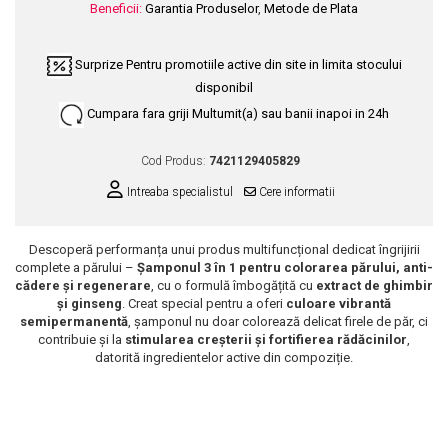
Beneficii:
Garantia Produselor
,
Metode de Plata
Scrub / Balsam de buze
Netestate pe Animale
Surprize
Pentru promotiile active din site in limita stocului
disponibil
Cumpara fara griji
Multumit(a) sau banii inapoi in 24h
Cod Produs:
7421129405829
Intreaba specialistul
Cere informatii
Descoperă performanța unui produs multifuncțional dedicat îngrijirii
complete a părului –
Șamponul 3 în 1 pentru colorarea părului, anti-
cădere și regenerare
, cu o formulă îmbogățită cu
extract de ghimbir
și ginseng
. Creat special pentru a oferi
culoare vibrantă
semipermanentă
, șamponul nu doar colorează delicat firele de păr, ci
contribuie și la
stimularea creșterii și fortifierea rădăcinilor
,
datorită ingredientelor active din compoziție.