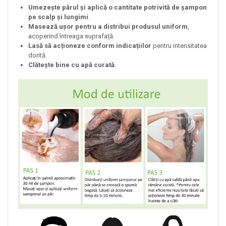
Umezește părul și aplică o cantitate potrivită de șampon
pe scalp și lungimi
.
Masează ușor pentru a distribui produsul uniform
,
acoperind întreaga suprafață.
Lasă să acționeze conform indicațiilor
pentru intensitatea
dorită.
Clătește bine cu apă curată
.