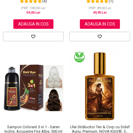
(4)
(1)
Aliver, 40 bucati
PRP: 100,00 Lei
PRP: 89,00 Lei
59,00 Lei
49,90 Lei
ADAUGA IN COS
ADAUGA IN COS
Sampon Colorant 3 in 1 - Saten
Ulei Strălucitor Ten & Corp cu Sidef
Inchis, Acoperire Fire Albe, 500 ml
Auriu, Premium, NOVA KISS®, 50