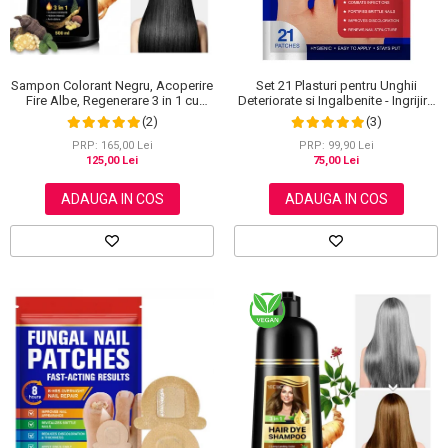
Sampon Colorant Negru, Acoperire
Set 21 Plasturi pentru Unghii
Fire Albe, Regenerare 3 in 1 cu
Deteriorate si Ingalbenite - Ingrijire
Ghimbir, 500 ml
Nocturna si Protectie
(2)
(3)
PRP: 165,00 Lei
PRP: 99,90 Lei
125,00 Lei
75,00 Lei
ADAUGA IN COS
ADAUGA IN COS