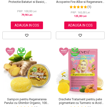
Acoperire Fire Albe si Regenerare 3
Protectie Bataturi si Basici,
in 1, #5 Dark Coffee, 500 ml
Rezistenti la Apa, Invizibili
(1)
PRP: 100,00 Lei
PRP: 165,00 Lei
79,90 Lei
125,00 Lei
ADAUGA IN COS
ADAUGA IN COS
Sampon pentru Regenerarea
Dischete Tratament pentru pete
Parului cu Ghimbir Organic, 100%
pigmentare cu Turmeric si Acid
Natural, 60 g
kojic, Curatare in profunzime,