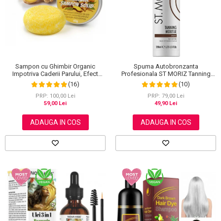
Scrub / Balsam de buze
Netestate pe Animale
Sampon cu Ghimbir Organic
Spuma Autobronzanta
Impotriva Caderii Parului, Efect
Profesionala ST MORIZ Tanning
Regenerator, 100% Natural, NOVA
Mousse, Efect instant, Dark, 200 ml
(16)
(10)
KISS® 60 g
PRP: 100,00 Lei
PRP: 79,00 Lei
59,00 Lei
49,90 Lei
ADAUGA IN COS
ADAUGA IN COS