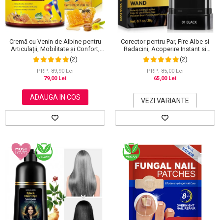
Cremă cu Venin de Albine pentru
Corector pentru Par, Fire Albe si
Articulații, Mobilitate și Confort,
Radacini, Acoperire Instant si
120 g
Rezistenta la Transfer, 20 g
(2)
(2)
PRP: 89,90 Lei
PRP: 85,00 Lei
79,00 Lei
65,00 Lei
ADAUGA IN COS
VEZI VARIANTE