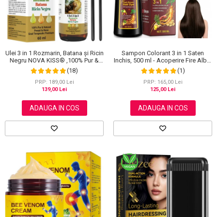
Sampon Colorant 3 in 1 Saten
Ulei 3 in 1 Rozmarin, Batana și Ricin
Inchis, 500 ml - Acoperire Fire Albe,
Negru NOVA KISS® ,100% Pur &
Hranire si Anti-Cadere
Natural, Grad Terapeutic Premium,
(1)
(18)
pentru Cresterea Parului, Tratarea
Scalpului si Pielii, 60 ml
PRP: 165,00 Lei
PRP: 189,00 Lei
125,00 Lei
139,00 Lei
ADAUGA IN COS
ADAUGA IN COS