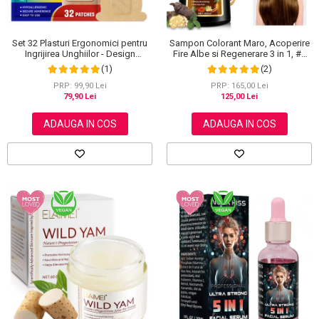
Set 32 Plasturi Ergonomici pentru
Sampon Colorant Maro, Acoperire
Ingrijirea Unghiilor - Design
Fire Albe si Regenerare 3 in 1, #2
Adaptabil si Protectie Intensa
Brown, 500 ml
(1)
(2)
Nocturna
PRP: 99,90 Lei
PRP: 165,00 Lei
79,90 Lei
125,00 Lei
ADAUGA IN COS
ADAUGA IN COS