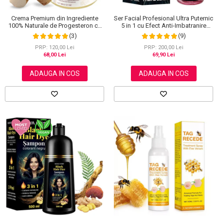
Ser Facial Profesional Ultra Puternic
Crema Premium din Ingrediente
5 in 1 cu Efect Anti-Imbatranire
100% Naturale de Progesteron ce
NOVA KISS®, 30 ml
amelioreaza Menstruatia sau
(9)
(3)
Menopauza, Elaimei 60 g
PRP: 200,00 Lei
PRP: 120,00 Lei
69,90 Lei
68,00 Lei
ADAUGA IN COS
ADAUGA IN COS