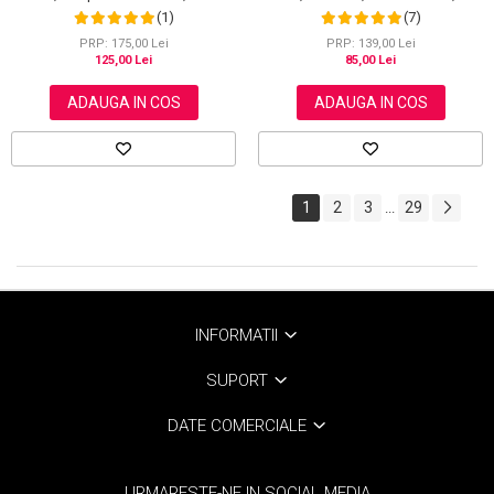
ml
(1)
(7)
PRP: 175,00 Lei
PRP: 139,00 Lei
125,00 Lei
85,00 Lei
ADAUGA IN COS
ADAUGA IN COS
1
2
3
29
...
INFORMATII
SUPORT
DATE COMERCIALE
URMARESTE-NE IN SOCIAL MEDIA