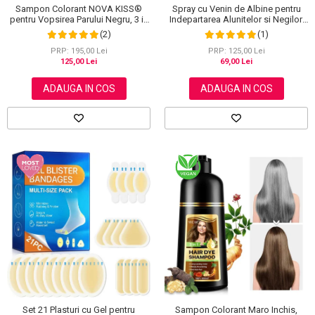
Sampon Colorant NOVA KISS®
Spray cu Venin de Albine pentru
pentru Vopsirea Parului Negru, 3 in
Indepartarea Alunitelor si Negilor,
1, Acoperire Fire Albe, 500 ml
NOVA KISS®, 60 ml
(2)
(1)
PRP: 195,00 Lei
PRP: 125,00 Lei
125,00 Lei
69,00 Lei
ADAUGA IN COS
ADAUGA IN COS
Sampon Colorant Maro Inchis,
Set 21 Plasturi cu Gel pentru