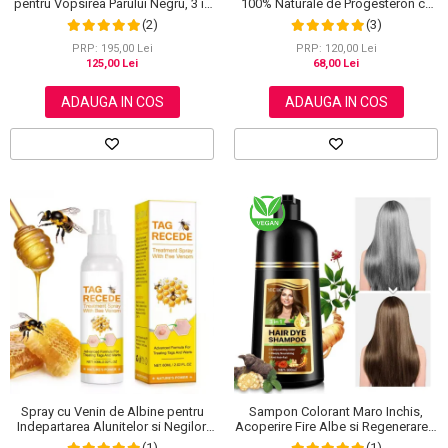
pentru Vopsirea Parului Negru, 3 in
100% Naturale de Progesteron ce
1, Acoperire Fire Albe, 500 ml
amelioreaza Menstruatia sau
(2)
(3)
Menopauza, Elaimei 60 g
PRP: 195,00 Lei
PRP: 120,00 Lei
125,00 Lei
68,00 Lei
ADAUGA IN COS
ADAUGA IN COS
Spray cu Venin de Albine pentru
Sampon Colorant Maro Inchis,
Indepartarea Alunitelor si Negilor,
Acoperire Fire Albe si Regenerare 3
NOVA KISS®, 60 ml
in 1, #5 Dark Coffee, 500 ml
(1)
(1)