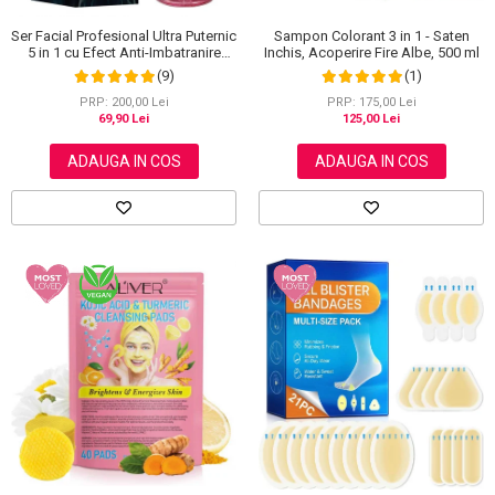
Ser Facial Profesional Ultra Puternic
Sampon Colorant 3 in 1 - Saten
5 in 1 cu Efect Anti-Imbatranire
Inchis, Acoperire Fire Albe, 500 ml
NOVA KISS®, 30 ml
(9)
(1)
PRP: 200,00 Lei
PRP: 175,00 Lei
69,90 Lei
125,00 Lei
ADAUGA IN COS
ADAUGA IN COS