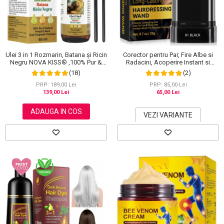
Ulei 3 in 1 Rozmarin, Batana și Ricin
Corector pentru Par, Fire Albe si
Negru NOVA KISS® ,100% Pur &
Radacini, Acoperire Instant si
Natural, Grad Terapeutic Premium,
Rezistenta la Transfer, 20 g
(18)
(2)
pentru Cresterea Parului, Tratarea
Scalpului si Pielii, 60 ml
PRP: 189,00 Lei
PRP: 85,00 Lei
139,00 Lei
65,00 Lei
ADAUGA IN COS
VEZI VARIANTE