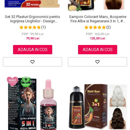
Set 32 Plasturi Ergonomici pentru
Sampon Colorant Maro, Acoperire
Ingrijirea Unghiilor - Design
Fire Albe si Regenerare 3 in 1, #2
Adaptabil si Protectie Intensa
Brown, 500 ml
(1)
(2)
Nocturna
PRP: 99,90 Lei
PRP: 165,00 Lei
79,90 Lei
125,00 Lei
ADAUGA IN COS
ADAUGA IN COS