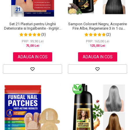
Set 21 Plasturi pentru Unghii
Sampon Colorant Negru, Acoperire
Deteriorate si Ingalbenite - Ingrijire
Fire Albe, Regenerare 3 in 1 cu
Nocturna si Protectie
Ghimbir, 500 ml
(3)
(2)
PRP: 99,90 Lei
PRP: 165,00 Lei
75,00 Lei
125,00 Lei
ADAUGA IN COS
ADAUGA IN COS