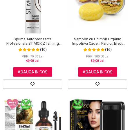
Scrub / Balsam de buze
Netestate pe Animale
Spuma Autobronzanta
Sampon cu Ghimbir Organic
Profesionala ST MORIZ Tanning
Impotriva Caderii Parului, Efect
Mousse, Efect instant, Dark, 200 ml
Regenerator, 100% Natural, NOVA
(10)
(16)
KISS® 60 g
PRP: 79,00 Lei
PRP: 100,00 Lei
49,90 Lei
59,00 Lei
ADAUGA IN COS
ADAUGA IN COS