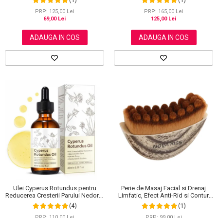
PRP: 125,00 Lei
PRP: 165,00 Lei
69,00 Lei
125,00 Lei
ADAUGA IN COS
ADAUGA IN COS
Ulei Cyperus Rotundus pentru
Perie de Masaj Facial si Drenaj
Reducerea Cresterii Parului Nedorit,
Limfatic, Efect Anti-Rid si Contur
100% Formula Naturala, NOVA
Maxilar, NOVA KISS®
(4)
(1)
KISS®, 60 ml
PRP: 110,00 Lei
PRP: 99,00 Lei