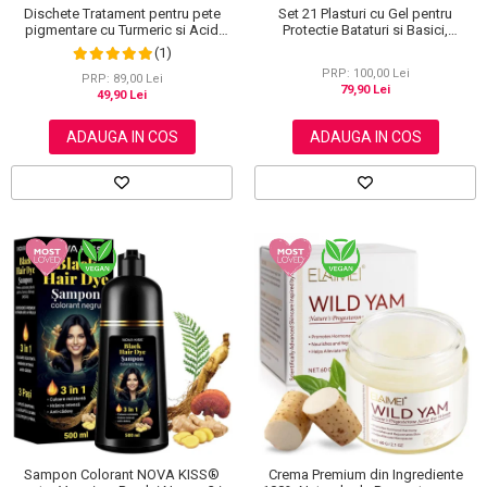
Dischete Tratament pentru pete
Set 21 Plasturi cu Gel pentru
pigmentare cu Turmeric si Acid
Protectie Bataturi si Basici,
kojic, Curatare in profunzime,
Rezistenti la Apa, Invizibili
(1)
Aliver, 40 bucati
PRP: 100,00 Lei
PRP: 89,00 Lei
79,90 Lei
49,90 Lei
ADAUGA IN COS
ADAUGA IN COS
Sampon Colorant NOVA KISS®
Crema Premium din Ingrediente