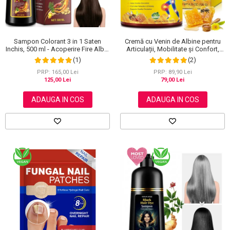
Sampon Colorant 3 in 1 Saten
Cremă cu Venin de Albine pentru
Inchis, 500 ml - Acoperire Fire Albe,
Articulații, Mobilitate și Confort,
Hranire si Anti-Cadere
120 g
(1)
(2)
PRP: 165,00 Lei
PRP: 89,90 Lei
125,00 Lei
79,00 Lei
ADAUGA IN COS
ADAUGA IN COS