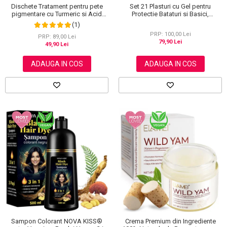
Dischete Tratament pentru pete
Set 21 Plasturi cu Gel pentru
pigmentare cu Turmeric si Acid
Protectie Bataturi si Basici,
kojic, Curatare in profunzime,
Rezistenti la Apa, Invizibili
(1)
Aliver, 40 bucati
PRP: 100,00 Lei
PRP: 89,00 Lei
79,90 Lei
49,90 Lei
ADAUGA IN COS
ADAUGA IN COS
Sampon Colorant NOVA KISS®
Crema Premium din Ingrediente