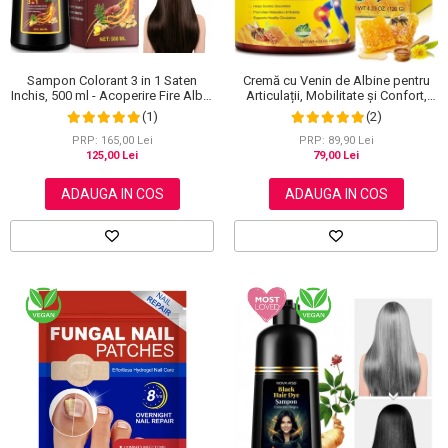
Sampon Colorant 3 in 1 Saten
Cremă cu Venin de Albine pentru
Inchis, 500 ml - Acoperire Fire Albe,
Articulații, Mobilitate și Confort,
Hranire si Anti-Cadere
120 g
(1)
(2)
PRP: 165,00 Lei
PRP: 89,90 Lei
125,00 Lei
79,00 Lei
ADAUGA IN COS
ADAUGA IN COS