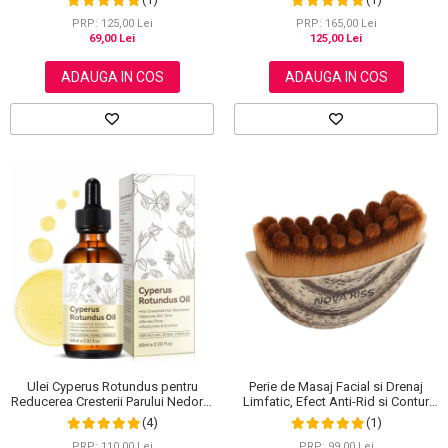
PRP: 125,00 Lei
PRP: 165,00 Lei
69,00 Lei
125,00 Lei
ADAUGA IN COS
ADAUGA IN COS
Ulei Cyperus Rotundus pentru
Perie de Masaj Facial si Drenaj
Reducerea Cresterii Parului Nedorit,
Limfatic, Efect Anti-Rid si Contur
100% Formula Naturala, NOVA
Maxilar, NOVA KISS®
(4)
(1)
KISS®, 60 ml
PRP: 110,00 Lei
PRP: 99,00 Lei