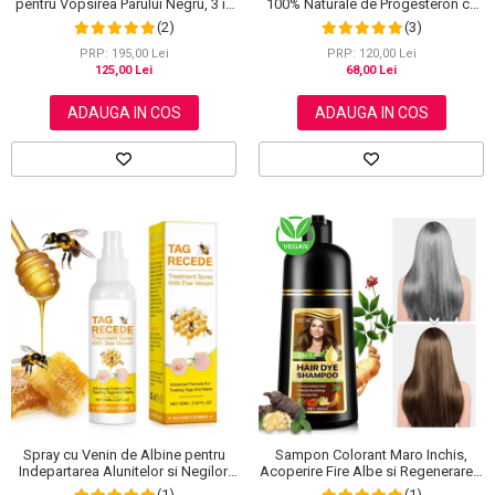
pentru Vopsirea Parului Negru, 3 in
100% Naturale de Progesteron ce
1, Acoperire Fire Albe, 500 ml
amelioreaza Menstruatia sau
(2)
(3)
Menopauza, Elaimei 60 g
PRP: 195,00 Lei
PRP: 120,00 Lei
125,00 Lei
68,00 Lei
ADAUGA IN COS
ADAUGA IN COS
Spray cu Venin de Albine pentru
Sampon Colorant Maro Inchis,
Indepartarea Alunitelor si Negilor,
Acoperire Fire Albe si Regenerare 3
NOVA KISS®, 60 ml
in 1, #5 Dark Coffee, 500 ml
(1)
(1)