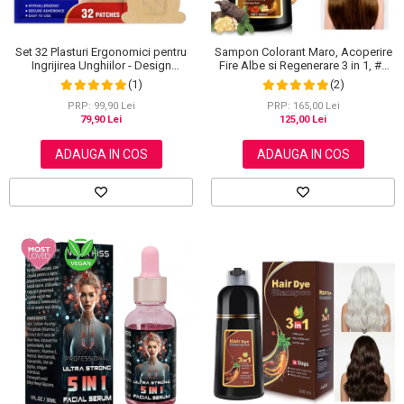
Set 32 Plasturi Ergonomici pentru
Sampon Colorant Maro, Acoperire
Ingrijirea Unghiilor - Design
Fire Albe si Regenerare 3 in 1, #2
Adaptabil si Protectie Intensa
Brown, 500 ml
(1)
(2)
Nocturna
PRP: 99,90 Lei
PRP: 165,00 Lei
79,90 Lei
125,00 Lei
ADAUGA IN COS
ADAUGA IN COS