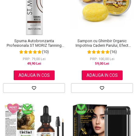
Scrub / Balsam de buze
Netestate pe Animale
Spuma Autobronzanta
Sampon cu Ghimbir Organic
Profesionala ST MORIZ Tanning
Impotriva Caderii Parului, Efect
Mousse, Efect instant, Dark, 200 ml
Regenerator, 100% Natural, NOVA
(10)
(16)
KISS® 60 g
PRP: 79,00 Lei
PRP: 100,00 Lei
49,90 Lei
59,00 Lei
ADAUGA IN COS
ADAUGA IN COS