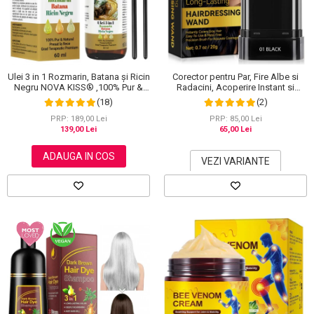
Ulei 3 in 1 Rozmarin, Batana și Ricin
Corector pentru Par, Fire Albe si
Negru NOVA KISS® ,100% Pur &
Radacini, Acoperire Instant si
Natural, Grad Terapeutic Premium,
Rezistenta la Transfer, 20 g
(18)
(2)
pentru Cresterea Parului, Tratarea
Scalpului si Pielii, 60 ml
PRP: 189,00 Lei
PRP: 85,00 Lei
139,00 Lei
65,00 Lei
ADAUGA IN COS
VEZI VARIANTE