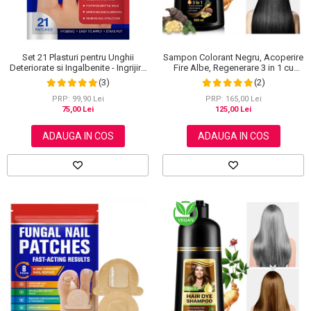
Set 21 Plasturi pentru Unghii
Sampon Colorant Negru, Acoperire
Deteriorate si Ingalbenite - Ingrijire
Fire Albe, Regenerare 3 in 1 cu
Nocturna si Protectie
Ghimbir, 500 ml
(3)
(2)
PRP: 99,90 Lei
PRP: 165,00 Lei
75,00 Lei
125,00 Lei
ADAUGA IN COS
ADAUGA IN COS