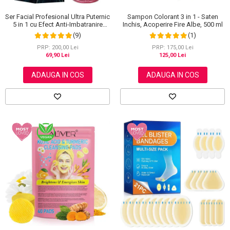
Ser Facial Profesional Ultra Puternic
Sampon Colorant 3 in 1 - Saten
5 in 1 cu Efect Anti-Imbatranire
Inchis, Acoperire Fire Albe, 500 ml
NOVA KISS®, 30 ml
(9)
(1)
PRP: 200,00 Lei
PRP: 175,00 Lei
69,90 Lei
125,00 Lei
ADAUGA IN COS
ADAUGA IN COS