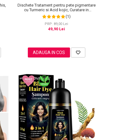
his,
Dischete Tratament pentru pete pigmentare
cu Turmeric si Acid kojic, Curatare in
profunzime, Aliver, 40 bucati
(1)
PRP: 89,00 Lei
49,90 Lei
ADAUGA IN COS