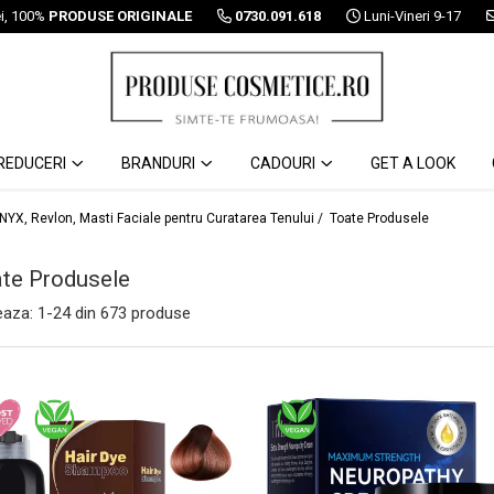
ei, 100%
PRODUSE ORIGINALE
0730.091.618
Luni-Vineri 9-17
REDUCERI
BRANDURI
CADOURI
GET A LOOK
 NYX, Revlon, Masti Faciale pentru Curatarea Tenului /
Toate Produsele
te Produsele
eaza:
1-
24
din
673
produse