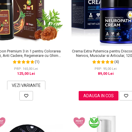
on Premium 3 in 1 pentru Colorarea
Crema Extra Puternica pentru Disco
i, Anti Cadere, Regenerare cu Ghimbir
Nervos, Muscular si Articular, 12
inseng, 500 ml, #3 Saten inchis (Dark
(1)
(4)
Brown)
PRP: 165,00 Lei
PRP: 95,00 Lei
125,00 Lei
89,00 Lei
VEZI VARIANTE
ADAUGA IN COS