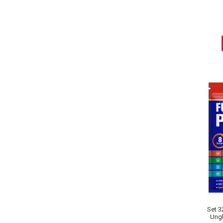
Sampoane Colorante
Sampon
Anti-Cadere
Anti-Matreata
Par Cret
Par Gras
Par Normal
Par Uscat / Deteriorat
Par Vopsit
Balsam si Masca
Indreptare
Par Vopsit
Regenerare
Stralucire
Set 3
Ungh
Volum