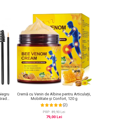
Cremă cu Venin de Albine pentru Articulații,
 Negru
Mobilitate și Confort, 120 g
Grad
erea
(2)
60 ml
PRP: 89,90 Lei
79,00 Lei