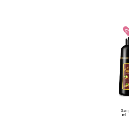
Pete
Ingrijire Gene
PAR
Samp
ml -