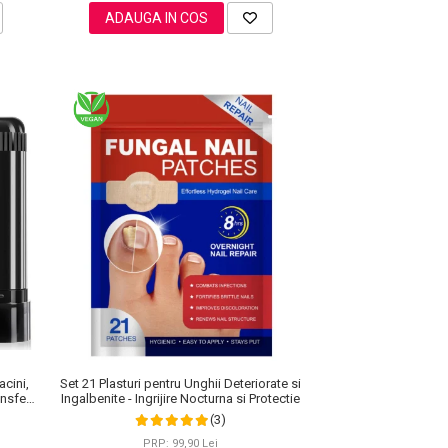
ADAUGA IN COS
acini,
Set 21 Plasturi pentru Unghii Deteriorate si
nsfer,
Ingalbenite - Ingrijire Nocturna si Protectie
(3)
PRP: 99,90 Lei