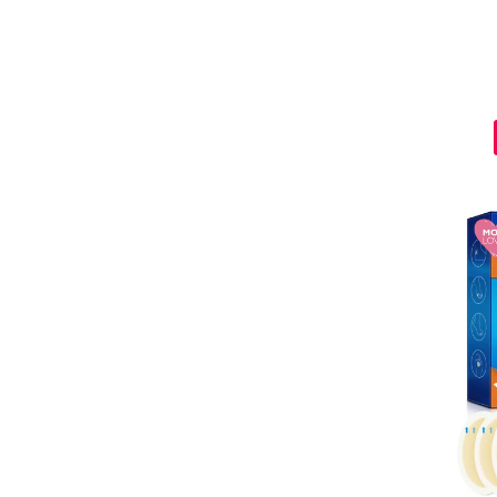
Ingrijire par
Fiole
Serum-Elixir
Uleiuri
Vopsea de Par
Nuantatoare
Vopsele
Styling
Fixativ
Gel si Ceara
Spuma
Perii de Par si Piepteni
INGRIJIRE CORP