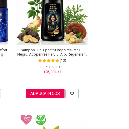
nfort
Sampon 3 in 1 pentru Vopsirea Parului
0 g
Negru, Acoperirea Parului Alb, Regenerare
cu Ghimbir, 500 ml
(10)
PRP: 165,00 Lei
125,00 Lei
ADAUGA IN COS