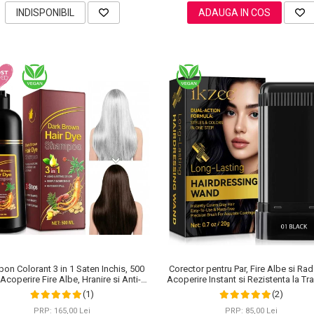
INDISPONIBIL
ADAUGA IN COS
on Colorant 3 in 1 Saten Inchis, 500
Corector pentru Par, Fire Albe si Rad
 Acoperire Fire Albe, Hranire si Anti-
Acoperire Instant si Rezistenta la Tra
Cadere
20 g
(1)
(2)
PRP: 165,00 Lei
PRP: 85,00 Lei