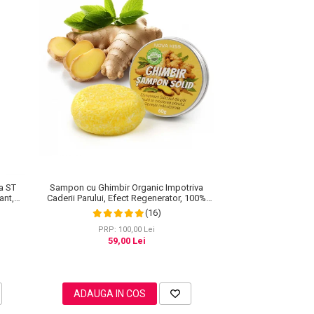
a ST
Sampon cu Ghimbir Organic Impotriva
ant,
Caderii Parului, Efect Regenerator, 100%
Natural, NOVA KISS® 60 g
(16)
PRP: 100,00 Lei
59,00 Lei
ADAUGA IN COS