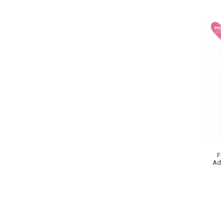
Lotiune Tonica
Hidratare
Contur de Ochi
Creme de Noapte
Creme de Zi
Serum / Elixir
Antirid
Contur de Ochi
Creme de Noapte
Creme de Zi
Plasturi Antirid
Serum / Elixir
Imperfectiuni
F
Ada
Iritatii
Matifiant si Purifiant
Matifiere
Spray Fixare Machiaj
Roseata