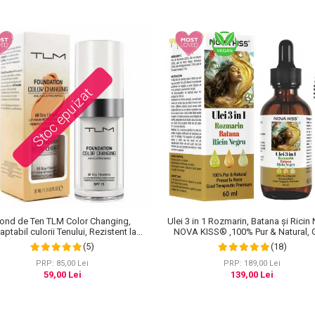
Stoc epuizat
ond de Ten TLM Color Changing,
Ulei 3 in 1 Rozmarin, Batana și Ricin
ptabil culorii Tenului, Rezistent la
NOVA KISS® ,100% Pur & Natural, 
Transfer 16H, SPF 15, 30 ml
Terapeutic Premium, pentru Crest
(5)
(18)
Parului, Tratarea Scalpului si Pielii, 
PRP: 85,00 Lei
PRP: 189,00 Lei
59,00 Lei
139,00 Lei