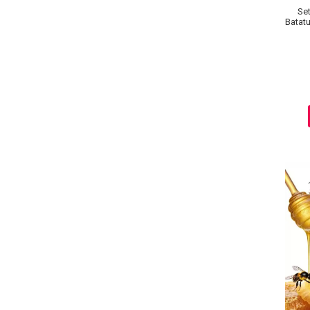
Set
Batatur
Baie si Relaxare
Sapunuri
Saruri si Perle
Uleiuri
Creme si Lotiuni