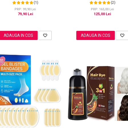
Intensa Nocturna
(1)
(2)
PRP: 99,90 Lei
PRP: 165,00 Lei
79,90 Lei
125,00 Lei
ADAUGA IN COS
ADAUGA IN COS