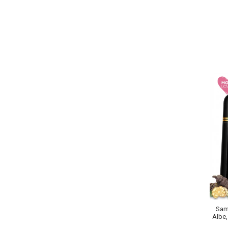
Sampoane Colorante
Sampon
Anti-Cadere
Anti-Matreata
Par Cret
Par Gras
Par Normal
Par Uscat / Deteriorat
Par Vopsit
Balsam si Masca
Indreptare
Par Vopsit
Regenerare
Sam
Stralucire
Albe,
Volum