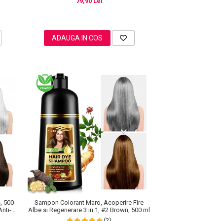
79,90 Lei
ADAUGA IN COS
, 500
Sampon Colorant Maro, Acoperire Fire
Anti-
Albe si Regenerare 3 in 1, #2 Brown, 500 ml
(2)