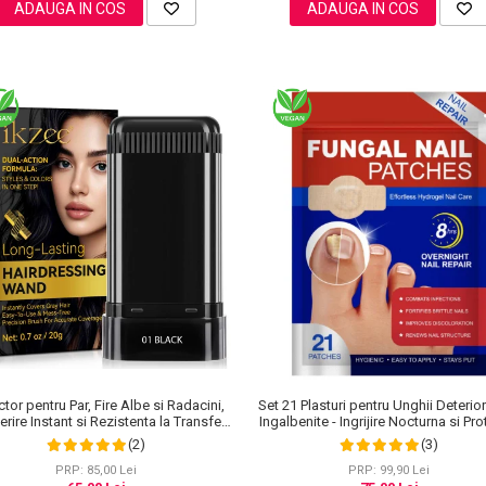
ADAUGA IN COS
ADAUGA IN COS
tor pentru Par, Fire Albe si Radacini,
Set 21 Plasturi pentru Unghii Deterior
rire Instant si Rezistenta la Transfer,
Ingalbenite - Ingrijire Nocturna si Pro
20 g
(2)
(3)
PRP: 85,00 Lei
PRP: 99,90 Lei