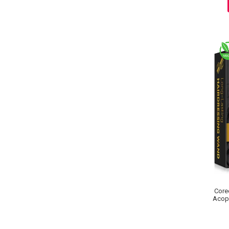
Pete
Ingrijire Gene
PAR
Corec
Acope