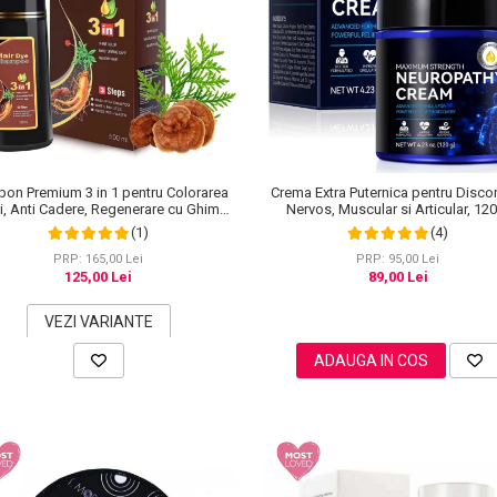
on Premium 3 in 1 pentru Colorarea
Crema Extra Puternica pentru Disco
i, Anti Cadere, Regenerare cu Ghimbir
Nervos, Muscular si Articular, 12
inseng, 500 ml, #3 Saten inchis (Dark
(1)
(4)
Brown)
PRP: 165,00 Lei
PRP: 95,00 Lei
125,00 Lei
89,00 Lei
VEZI VARIANTE
ADAUGA IN COS