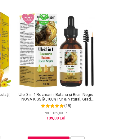
ulații,
Ulei 3 in 1 Rozmarin, Batana și Ricin Negru
NOVA KISS® ,100% Pur & Natural, Grad
Terapeutic Premium, pentru Cresterea
(18)
Parului, Tratarea Scalpului si Pielii, 60 ml
PRP: 189,00 Lei
139,00 Lei