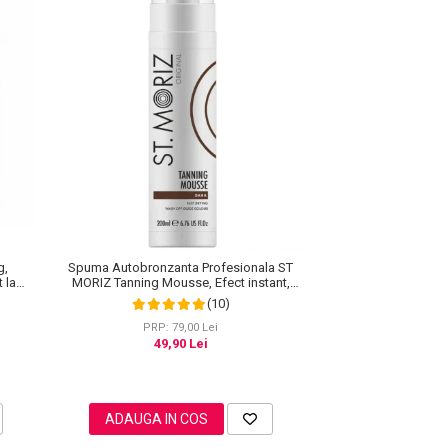
g,
Spuma Autobronzanta Profesionala ST
t la
MORIZ Tanning Mousse, Efect instant,
Dark, 200 ml
(10)
PRP: 79,00 Lei
49,90 Lei
ADAUGA IN COS