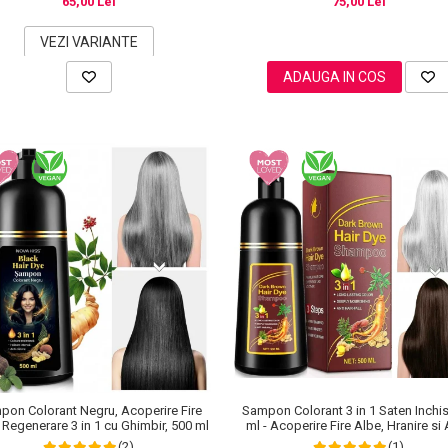
65,00 Lei
75,00 Lei
VEZI VARIANTE
ADAUGA IN COS
pon Colorant Negru, Acoperire Fire
Sampon Colorant 3 in 1 Saten Inchis
 Regenerare 3 in 1 cu Ghimbir, 500 ml
ml - Acoperire Fire Albe, Hranire si 
Cadere
(2)
(1)