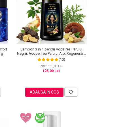
nfort
Sampon 3 in 1 pentru Vopsirea Parului
0 g
Negru, Acoperirea Parului Alb, Regenerare
cu Ghimbir, 500 ml
(10)
PRP: 165,00 Lei
125,00 Lei
ADAUGA IN COS