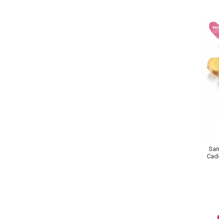
Lotiune Tonica
Hidratare
Contur de Ochi
Creme de Noapte
Creme de Zi
Serum / Elixir
Antirid
Contur de Ochi
Creme de Noapte
Creme de Zi
Plasturi Antirid
Serum / Elixir
Sam
Imperfectiuni
Cade
Iritatii
Matifiant si Purifiant
Matifiere
Spray Fixare Machiaj
Roseata