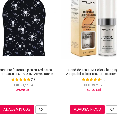
usa Profesionala pentru Aplicarea
Fond de Ten TLM Color Changin
ronzantului ST MORIZ Velvet Tanning
Adaptabil culorii Tenului, Rezisten
Mitt
Transfer 16H, SPF 15, 30 ml
(1)
(5)
PRP: 49,00 Lei
PRP: 85,00 Lei
29,90 Lei
59,00 Lei
ADAUGA IN COS
ADAUGA IN COS