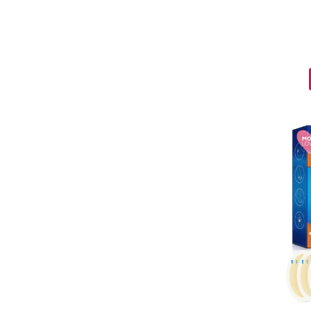
Ingrijire par
Fiole
Serum-Elixir
Uleiuri
Vopsea de Par
Nuantatoare
Vopsele
Styling
Fixativ
Gel si Ceara
Spuma
Perii de Par si Piepteni
INGRIJIRE CORP