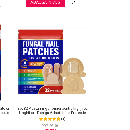
ADAUGA IN COS
ate si
Set 32 Plasturi Ergonomici pentru Ingrijirea
tectie
Unghiilor - Design Adaptabil si Protectie
Intensa Nocturna
(1)
PRP: 99,90 Lei