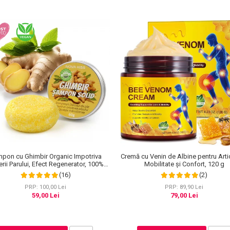
Cremă cu Venin de Albine pentru Artic
pon cu Ghimbir Organic Impotriva
Mobilitate și Confort, 120 g
rii Parului, Efect Regenerator, 100%
Natural, NOVA KISS® 60 g
(2)
(16)
PRP: 89,90 Lei
PRP: 100,00 Lei
79,00 Lei
59,00 Lei