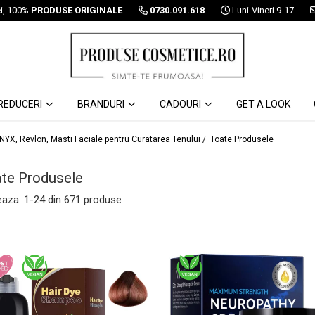
ei, 100%
PRODUSE ORIGINALE
0730.091.618
Luni-Vineri 9-17
REDUCERI
BRANDURI
CADOURI
GET A LOOK
 NYX, Revlon, Masti Faciale pentru Curatarea Tenului /
Toate Produsele
te Produsele
eaza:
1-
24
din
671
produse