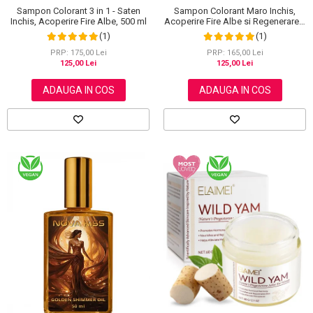
Sampon Colorant 3 in 1 - Saten
Sampon Colorant Maro Inchis,
Inchis, Acoperire Fire Albe, 500 ml
Acoperire Fire Albe si Regenerare 3
in 1, #5 Dark Coffee, 500 ml
(1)
(1)
PRP: 175,00 Lei
PRP: 165,00 Lei
125,00 Lei
125,00 Lei
ADAUGA IN COS
ADAUGA IN COS