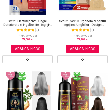
Set 21 Plasturi pentru Unghii
Set 32 Plasturi Ergonomici pentru
Deteriorate si Ingalbenite - Ingrijire
Ingrijirea Unghiilor - Design
Nocturna si Protectie
Adaptabil si Protectie Intensa
(3)
(1)
Nocturna
PRP: 99,90 Lei
PRP: 99,90 Lei
75,00 Lei
79,90 Lei
ADAUGA IN COS
ADAUGA IN COS