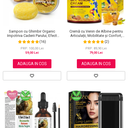
Sampon cu Ghimbir Organic
Cremă cu Venin de Albine pentru
Impotriva Caderii Parului, Efect
Articulații, Mobilitate și Confort,
Regenerator, 100% Natural, NOVA
120 g
(16)
(2)
KISS® 60 g
PRP: 100,00 Lei
PRP: 89,90 Lei
59,00 Lei
79,00 Lei
ADAUGA IN COS
ADAUGA IN COS