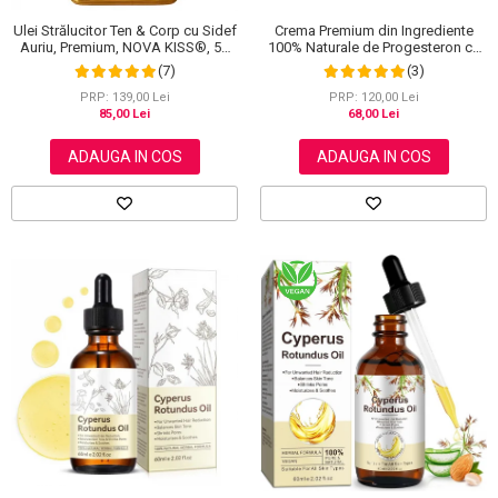
Crema Premium din Ingrediente
Ulei Strălucitor Ten & Corp cu Sidef
100% Naturale de Progesteron ce
Auriu, Premium, NOVA KISS®, 50
amelioreaza Menstruatia sau
ml
(3)
(7)
Menopauza, Elaimei 60 g
PRP: 120,00 Lei
PRP: 139,00 Lei
68,00 Lei
85,00 Lei
ADAUGA IN COS
ADAUGA IN COS