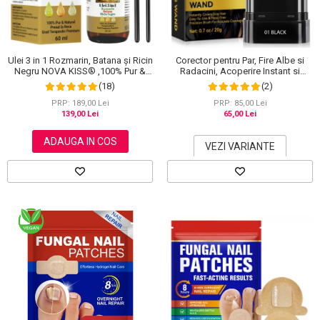
Ulei 3 in 1 Rozmarin, Batana și Ricin
Corector pentru Par, Fire Albe si
Negru NOVA KISS® ,100% Pur &
Radacini, Acoperire Instant si
Natural, Grad Terapeutic Premium,
Rezistenta la Transfer, 20 g
(18)
(2)
pentru Cresterea Parului, Tratarea
Scalpului si Pielii, 60 ml
PRP: 189,00 Lei
PRP: 85,00 Lei
139,00 Lei
65,00 Lei
ADAUGA IN COS
VEZI VARIANTE