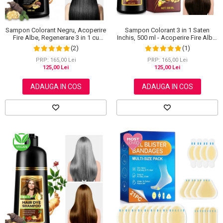
Sampon Colorant 3 in 1 Saten
Sampon Colorant Negru, Acoperire
Inchis, 500 ml - Acoperire Fire Albe,
Fire Albe, Regenerare 3 in 1 cu
Hranire si Anti-Cadere
Ghimbir, 500 ml
(1)
(2)
PRP: 165,00 Lei
PRP: 165,00 Lei
125,00 Lei
125,00 Lei
ADAUGA IN COS
ADAUGA IN COS