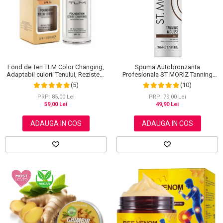
Scrub / Balsam de buze
Netestate pe Animale
Fond de Ten TLM Color Changing,
Spuma Autobronzanta
Adaptabil culorii Tenului, Rezistent
Profesionala ST MORIZ Tanning
la Transfer 16H, SPF 15, 30 ml
Mousse, Efect instant, Dark, 200 ml
(5)
(10)
PRP: 85,00 Lei
PRP: 79,00 Lei
59,00 Lei
49,90 Lei
ADAUGA IN COS
ADAUGA IN COS