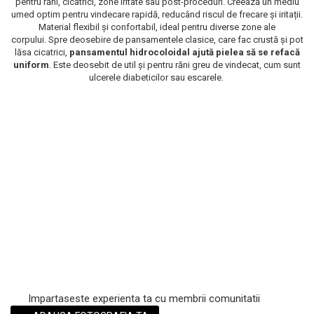
pentru răni, cicatrici, zone iritate sau post-proceduri. Creează un mediu
umed optim pentru vindecare rapidă, reducând riscul de frecare și iritații.
Scrub / Balsam de buze
Material flexibil și confortabil, ideal pentru diverse zone ale
Netestate pe Animale
corpului. Spre deosebire de pansamentele clasice, care fac crustă și pot
lăsa cicatrici,
pansamentul hidrocoloidal ajută pielea să se refacă
uniform
. Este deosebit de util și pentru răni greu de vindecat, cum sunt
ulcerele diabeticilor sau escarele.
Impartaseste experienta ta cu membrii comunitatii