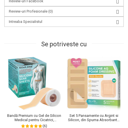
Review-uri Facebook
Review-uri Profesionale
(0)
Intreaba Specialistul
Se potriveste cu
Bandă Premium cu Gel de Silicon
Set 5 Pansamente cu Argint si
Medical pentru Cicatrici,
Silicon, din Spuma Absorbanta,
Reutilizabilă, NOVA KISS®, 4 cm
cu margine adeziva, 10 cm x 10
(6)