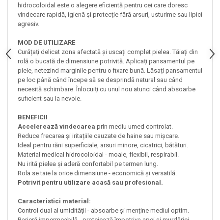
hidrocoloidal este o alegere eficientă pentru cei care doresc
vindecare rapidă, igienă și protecție fără arsuri, usturime sau lipici
agresiv.
MOD DE UTILIZARE
Curățați delicat zona afectată și uscați complet pielea. Tăiați din
rolă o bucată de dimensiune potrivită. Aplicați pansamentul pe
piele, netezind marginile pentru o fixare bună. Lăsați pansamentul
pe loc până când începe să se desprindă natural sau când
necesită schimbare. Înlocuiți cu unul nou atunci când absoarbe
suficient sau la nevoie.
BENEFICII
Accelerează vindecarea
prin mediu umed controlat.
Reduce frecarea și iritațiile cauzate de haine sau mișcare.
Ideal pentru răni superficiale, arsuri minore, cicatrici, bătături.
Material medical hidrocoloidal - moale, flexibil, respirabil.
Nu irită pielea și aderă confortabil pe termen lung.
Rola se taie la orice dimensiune - economică și versatilă.
Potrivit pentru utilizare acasă sau profesional.
Caracteristici material:
Control dual al umidității - absoarbe și menține mediul optim.
Barieră impermeabilă - protejează împotriva apei și murdăriei.