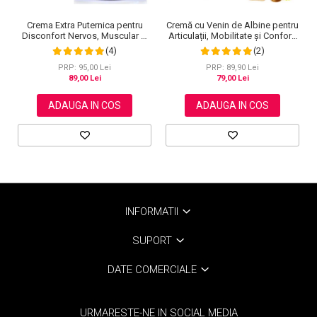
Cremă cu Venin de Albine pentru
Crema Extra Puternica pentru
Articulații, Mobilitate și Confort,
Disconfort Nervos, Muscular si
120 g
Articular, 120 g
(2)
(4)
PRP: 89,90 Lei
PRP: 95,00 Lei
79,00 Lei
89,00 Lei
ADAUGA IN COS
ADAUGA IN COS
INFORMATII
SUPORT
DATE COMERCIALE
URMARESTE-NE IN SOCIAL MEDIA