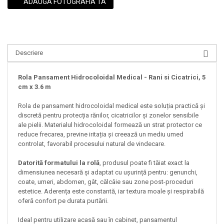
ADAUGA FOTOGRAFIA TA
Descriere
Rola Pansament Hidrocoloidal Medical - Rani si Cicatrici, 5
cm x 3.6 m
Rola de pansament hidrocoloidal medical este soluția practică și
discretă pentru protecția rănilor, cicatricilor și zonelor sensibile
ale pielii. Materialul hidrocoloidal formează un strat protector ce
reduce frecarea, previne iritația și creează un mediu umed
controlat, favorabil procesului natural de vindecare.
Datorită formatului la rolă
, produsul poate fi tăiat exact la
dimensiunea necesară și adaptat cu ușurință pentru: genunchi,
coate, umeri, abdomen, gât, călcâie sau zone post-proceduri
estetice. Aderența este constantă, iar textura moale și respirabilă
oferă confort pe durata purtării.
Ideal pentru utilizare acasă sau în cabinet, pansamentul