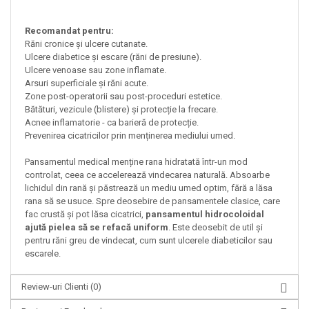
Recomandat pentru:
Răni cronice și ulcere cutanate.
Ulcere diabetice și escare (răni de presiune).
Ulcere venoase sau zone inflamate.
Arsuri superficiale și răni acute.
Zone post-operatorii sau post-proceduri estetice.
Bătături, vezicule (blistere) și protecție la frecare.
Acnee inflamatorie - ca barieră de protecție.
Prevenirea cicatricilor prin menținerea mediului umed.
Pansamentul medical menține rana hidratată într-un mod
controlat, ceea ce accelerează vindecarea naturală. Absoarbe
lichidul din rană și păstrează un mediu umed optim, fără a lăsa
rana să se usuce. Spre deosebire de pansamentele clasice, care
fac crustă și pot lăsa cicatrici,
pansamentul hidrocoloidal
ajută pielea să se refacă uniform
. Este deosebit de util și
pentru răni greu de vindecat, cum sunt ulcerele diabeticilor sau
escarele.
Review-uri Clienti
(0)