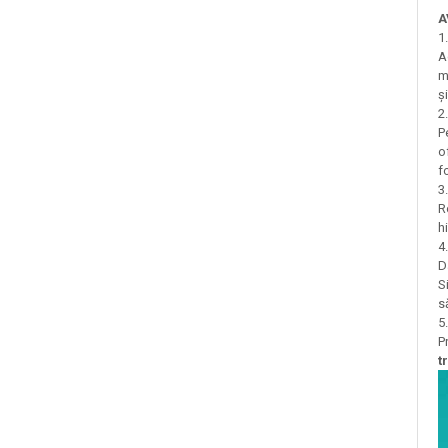
A
1
A
m
și
2
P
o
f
3
R
h
4
D
S
s
5
Baie si Relaxare
P
t
Sapunuri
Saruri si Perle
Uleiuri
Creme si Lotiuni