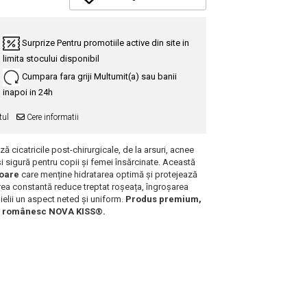
Surprize
Pentru promotiile active din site in
limita stocului disponibil
Cumpara fara griji
Multumit(a) sau banii
inapoi in 24h
tul
Cere informatii
cicatricile post-chirurgicale, de la arsuri, acnee
și sigură pentru copii și femei însărcinate. Această
toare
care menține hidratarea optimă și protejează
zarea constantă reduce treptat roșeața, îngroșarea
 pielii un aspect neted și uniform.
Produs premium,
dul românesc NOVA KISS®.