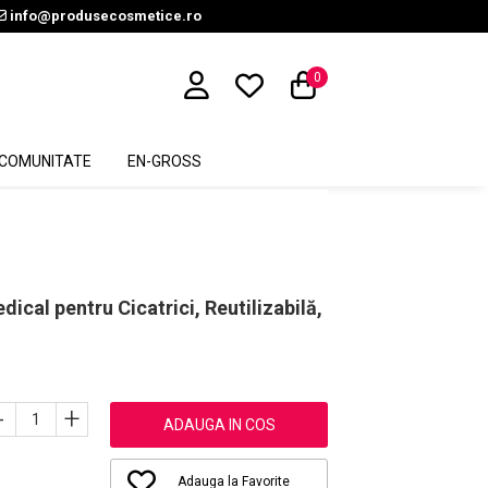
info@produsecosmetice.ro
0
COMUNITATE
EN-GROSS
cal pentru Cicatrici, Reutilizabilă,
-
+
ADAUGA IN COS
Adauga la Favorite