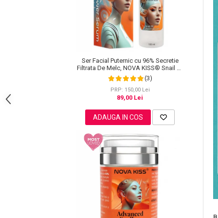
Pete
Ingrijire Gene
PAR
Ser Facial Puternic cu 96% Secretie
Filtrata De Melc, NOVA KISS® Snail 96
Power Serum, 100 ml
(3)
PRP: 150,00 Lei
89,00 Lei
ADAUGA IN COS
B