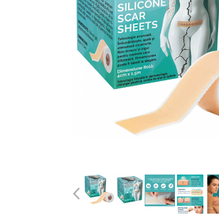
Uleiuri pentru Par
Uleiuri pentru Corp
Uleiuri Unghii / Cuticule
Uleiuri pentru Ten
Uleiuri Esentiale
INGRIJIRE TEN