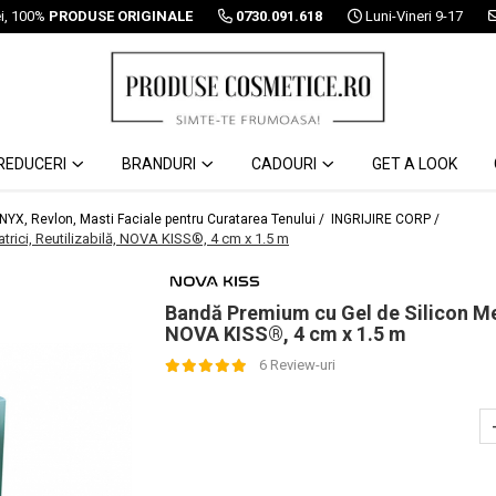
ei, 100%
PRODUSE ORIGINALE
0730.091.618
Luni-Vineri 9-17
REDUCERI
BRANDURI
CADOURI
GET A LOOK
 NYX, Revlon, Masti Faciale pentru Curatarea Tenului /
INGRIJIRE CORP /
trici, Reutilizabilă, NOVA KISS®, 4 cm x 1.5 m
Bandă Premium cu Gel de Silicon Medi
NOVA KISS®, 4 cm x 1.5 m
6 Review-uri