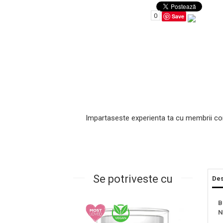
0
Save
Impartaseste experienta ta cu membrii co
Masaj Facial si Drenaj Limfatic
Exfolianti si Masti
Gomaj si Exfoliere
Masti
Plasturi ochi / nas / frunte
Se potriveste cu
Des
Produse Curatare Ten
Demachiant si Apa Micelara
B
N
Gel de Curatare