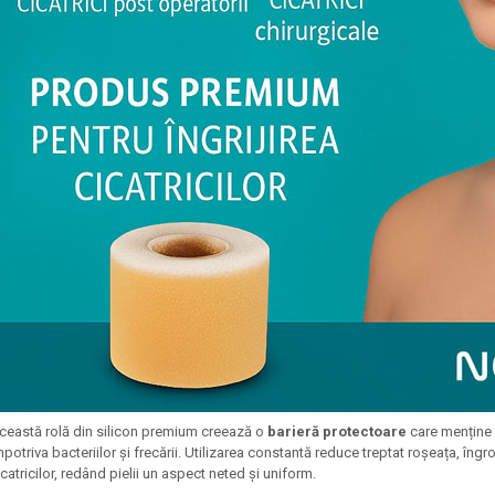
ceastă rolă din silicon premium creează o
barieră protectoare
care menține 
mpotriva bacteriilor și frecării. Utilizarea constantă reduce treptat roșeața, îngr
icatricilor, redând pielii un aspect neted și uniform.