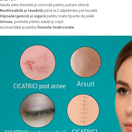
 Banda este discretă și comodă pentru purtare zilnică.
 Reutilizabilă și lavabilă
până la 2 săptămâni per bucată.
 Hipoalergenică și sigură
pentru toate tipurile de piele
 Unisex
, potrivită pentru adulți și copii.
ecomandată și pentru
femeile însărcinate.