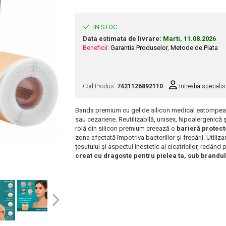
IN STOC
Data estimata de livrare:
Marti, 11.08.2026
Beneficii:
Garantia Produselor
,
Metode de Plata
Cod Produs:
7421126892110
Intreaba specialis
Banda premium cu gel de silicon medical estompează 
sau cezariene. Reutilizabilă, unisex, hipoalergenică 
rolă din silicon premium creează o
barieră protec
zona afectată împotriva bacteriilor și frecării. Utili
țesutului și aspectul inestetic al cicatricilor, redând
creat cu dragoste pentru pielea ta, sub bran