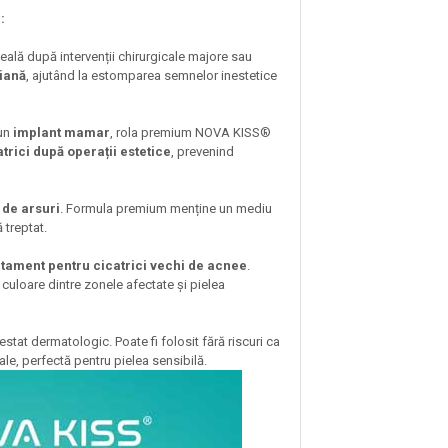
I:
eală după intervenții chirurgicale majore sau
riană
, ajutând la estomparea semnelor inestetice
 un
implant mamar
, rola premium NOVA KISS®
trici după operații estetice
, prevenind
 de arsuri
. Formula premium menține un mediu
 treptat.
atament pentru cicatrici vechi de acnee
.
 culoare dintre zonele afectate și pielea
testat dermatologic. Poate fi folosit fără riscuri ca
ale, perfectă pentru pielea sensibilă.