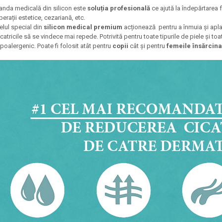
anda medicală din silicon este
soluția profesională
ce ajută la îndepărtarea f
perații estetice, cezariană, etc.
elul special din
silicon medical premium
acționează pentru a înmuia și aplati
icatricile să se vindece mai repede. Potrivită pentru toate tipurile de piele și toat
ipoalergenic. Poate fi folosit atât pentru
copii
cât și pentru
femeile însărcina