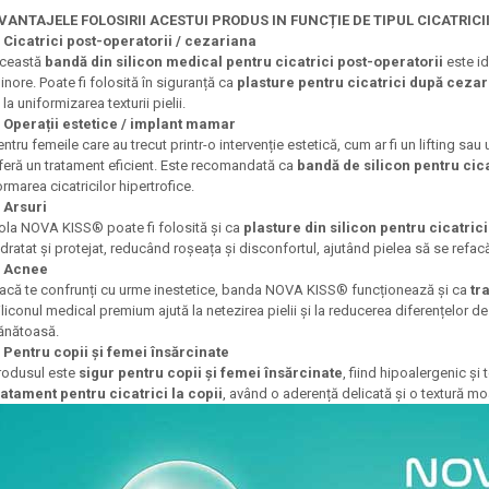
VANTAJELE FOLOSIRII ACESTUI PRODUS IN FUNCȚIE DE TIPUL CICATRICI
.
Cicatrici post-operatorii / cezariana
ceastă
bandă din silicon medical pentru cicatrici post-operatorii
este id
inore. Poate fi folosită în siguranță ca
plasture pentru cicatrici după ceza
 la uniformizarea texturii pielii.
.
Operații estetice / implant mamar
entru femeile care au trecut printr-o intervenție estetică, cum ar fi un lifting sau
feră un tratament eficient. Este recomandată ca
bandă de silicon pentru cica
ormarea cicatricilor hipertrofice.
.
Arsuri
ola NOVA KISS® poate fi folosită și ca
plasture din silicon pentru cicatrici
idratat și protejat, reducând roșeața și disconfortul, ajutând pielea să se refacă
.
Acnee
acă te confrunți cu urme inestetice, banda NOVA KISS® funcționează și ca
tr
iliconul medical premium ajută la netezirea pielii și la reducerea diferențelor de
ănătoasă.
.
Pentru copii și femei însărcinate
rodusul este
sigur pentru copii și femei însărcinate
, fiind hipoalergenic și 
ratament pentru cicatrici la copii
, având o aderență delicată și o textură mo