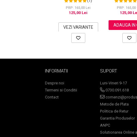
(1)
cu Ghimbir si Ginseng,
Regenerare cu G
500 ml, #3 Saten inchis
500 ml
PRP: 165,00 Lei
PRP: 165,00 
(Dark Brown)
125,00 Lei
125,00 Le
Sampoane Colorante
ADAUGA IN
VEZI VARIANTE
Sampon
Anti-Cadere
Anti-Matreata
Par Cret
Par Gras
INFORMATII
SUPORT
Par Normal
Par Uscat / Deteriorat
Despre noi
Luni-Vineri 9-17
Par Vopsit
Termeni si Conditii
0730.091.618
Balsam si Masca
Contact
comenzi@produse
Metode de Plata
Indreptare
Politica de Retur
Par Vopsit
Garantia Produselor
Regenerare
ANPC
Stralucire
Solutionarea Online a 
Volum