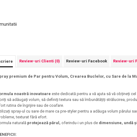
munitatii
Review-uri Clienti
(0)
Review-uri Facebook
Review-uri 
criere
pray premium de Par pentru Volum, Crearea Buclelor, cu Sare de la Ma
ormula noastră inovatoare
este dedicată pentru a vă ajuta să vă obțineți cel
oriți să adăugați volum, să definiți textura sau să îmbunătățiți strălucirea, pro
fort rutina de îngrijire sau de coafare.
tilizați spray-ul cu sare de mare ca pre-styler pentru a adăuga volum părului sau
robleme, texturat fără efort.
ormula naturală
protejează părul,
oferindu-i un plus de
dimensiune, undă și
ENEFICII: