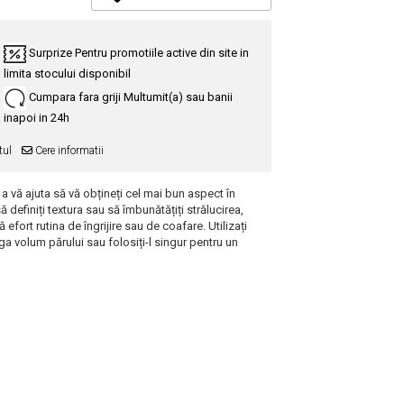
Surprize
Pentru promotiile active din site in
limita stocului disponibil
Cumpara fara griji
Multumit(a) sau banii
inapoi in 24h
tul
Cere informatii
a vă ajuta să vă obțineți cel mai bun aspect în
ă definiți textura sau să îmbunătățiți strălucirea,
efort rutina de îngrijire sau de coafare. Utilizați
a volum părului sau folosiți-l singur pentru un