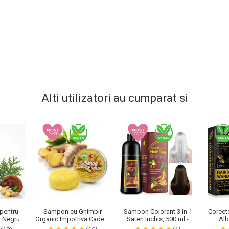
Alti utilizatori au cumparat si
pentru
Sampon cu Ghimbir
Corecto
Sampon Colorant 3 in 1
i Negru,
Organic Impotriva Caderii
Alb
Saten Inchis, 500 ml -
lui Alb,
Parului, Efect
Acope
Acoperire Fire Albe,