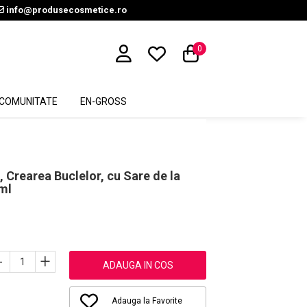
info@produsecosmetice.ro
0
COMUNITATE
EN-GROSS
Crearea Buclelor, cu Sare de la
ml
-
+
ADAUGA IN COS
Adauga la Favorite