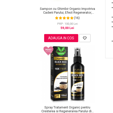
Lotiune Tonica
Hidratare
Sampon cu Ghimbir Organic Impotriva
Caderii Parului, Efect Regenerator,
Contur de Ochi
100% Natural, NOVA KISS® 60 g
(16)
Creme de Noapte
PRP: 100,00 Lei
Creme de Zi
59,00 Lei
Serum / Elixir
ADAUGA IN COS
Antirid
Contur de Ochi
Creme de Noapte
Creme de Zi
Plasturi Antirid
Serum / Elixir
Imperfectiuni
Iritatii
Matifiant si Purifiant
Matifiere
Spray Fixare Machiaj
Spray Tratament Organic pentru
Cresterea si Regenerarea Parului din
Roseata