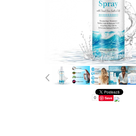
Uleiuri pentru Par
Uleiuri pentru Corp
Uleiuri Unghii / Cuticule
Uleiuri pentru Ten
Uleiuri Esentiale
INGRIJIRE TEN
0
Save