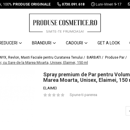
ei, 100%
PRODUSE ORIGINALE
0730.091.618
Luni-Vineri 9-17
REDUCERI
BRANDURI
CADOURI
GET A LOOK
 NYX, Revlon, Masti Faciale pentru Curatarea Tenului /
BARBATI /
Produse Par /
, cu Sare de la Marea Moarta, Unisex, Elaimei, 150 ml
Spray premium de Par pentru Volum, 
Marea Moarta, Unisex, Elaimei, 150 
ELAIMEI
Spune-ti parerea