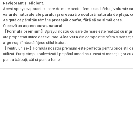
Revigorant și eficient.
Acest spray revigorant cu sare de mare pentru femei sau bărbați
volumizea
valurile naturale ale parului și creează o coafură naturală de plajă,
cu
Asigură că părul tău rămâne
proaspăt coafat, fără să se simtă gras
.
Creează un
aspect curat, natural.
【Formula premium】
Sprayul nostru cu sare de mare este realizat cu
ing
are proprietati unice de texturare.
Aloe vera
din compozitie ofera o senzație h
alge roșii
îmbunătățesc stilul texturat.
【Pentru unisex】Formula noastră premium este perfectă pentru orice stil de 
utilizat. Pur și simplu pulverizați-l pe părul umed sau uscat și masați ușor cu de
pentru bărbați, cât și pentru femei.