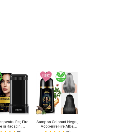
r pentru Par, Fire
Sampon Colorant Negru,
Sampon Colorant Maro,
e si Radacini,
Acoperire Fire Albe,
Acoperire Fire Albe si
rire Instant si
Regenerare 3 in 1 cu
Regenerare 3 in 1, #2