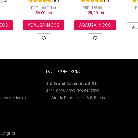
(10)
(16)
(1)
himbir,
Regenerator, 100%
Rezisten
Hranire si Anti-Cadere
Natural, NOVA KISS® 60
Lei
PRP: 100,00 Lei
P
PRP: 165,00 Lei
g
i
59,00 Lei
125,00 Lei
 COS
ADAUGA IN COS
ADAUGA IN COS
VE
DATE COMERCIALE
S.C Brand Cosmetics S.R.L
J40/10296/2009; RO26117820
cosmetice.ro
Strada Burdujeni nr. 6-8, Bucuresti
Litigiilor