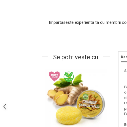
Impartaseste experienta ta cu membrii co
Se potriveste cu
Des
Masaj Facial si Drenaj Limfatic
S
Exfolianti si Masti
Gomaj si Exfoliere
F
Masti
d
e
Plasturi ochi / nas / frunte
U
Produse Curatare Ten
p
F
Demachiant si Apa Micelara
Gel de Curatare
B