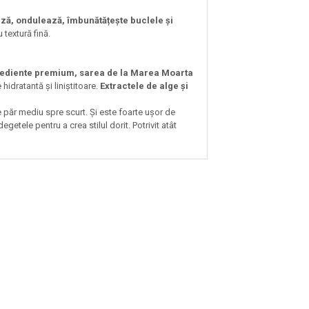
ză, ondulează, îmbunătățește buclele și
 textură fină.
rediente premium, sarea de la Marea Moarta
idratantă și liniștitoare.
Extractele de alge și
păr mediu spre scurt. Și este foarte ușor de
getele pentru a crea stilul dorit. Potrivit atât