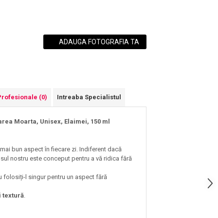
ADAUGA FOTOGRAFIA TA
Profesionale
(0)
Intreaba Specialistul
rea Moarta, Unisex, Elaimei, 150 ml
 mai bun aspect în fiecare zi. Indiferent dacă
dusul nostru este conceput pentru a vă ridica fără
 folosiți-l singur pentru un aspect fără
 textură
.