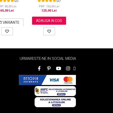
(2)
(2)
(2)
ta la Transfer, 20
Ghimbir, 500 ml
Brown, 500 ml
g
RP: 85,00 Lei
PRP: 165,00 Lei
PRP: 165,00 Lei
65,00 Lei
125,00 Lei
125,00 Lei
ADAUGA IN COS
ADAUGA IN COS
ZI VARIANTE
URMARESTE-NE IN SOCIAL MEDIA