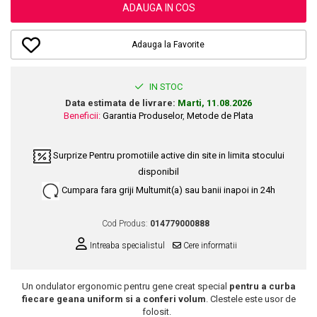
Dupa Plaja
Tus de Ochi
Buze
Volum
Unghii
ADAUGA IN COS
Antirid
Intensificatoare
Rimel
Seturi Rujuri / Glossuri
Ingrijire par
Plasturi Pentru Cicatrici
Contur de Ochi
Pigmenti Machiaj
Adauga la Favorite
Fiole
Bureti de Baie
Creme de Noapte
Solutii Ingrijire Gene
Serum-Elixir
Creme de Zi
Creme Ingrijire Cicatrici
Gene False
Uleiuri
IN STOC
Plasturi Antirid
Exfolianti / Scrub / Plasturi
Gene False
Data estimata de livrare:
Marti, 11.08.2026
Vopsea de Par
Serum / Elixir
Beneficii:
Garantia Produselor
,
Metode de Plata
Glittere Ochi / Ten si Sclipici
Nuantatoare
Imperfectiuni
Sprancene
Vopsele
Iritatii
Surprize
Pentru promotiile active din site in limita stocului
Creion Sprancene
Styling
disponibil
Matifiant si Purifiant
Fard si Pudra de Sprancene
Fixativ
Cumpara fara griji
Multumit(a) sau banii inapoi in 24h
Matifiere
Gel Sprancene
Gel si Ceara
Spray Fixare Machiaj
Mascara pentru Sprancene
Spuma
Cod Produs:
014779000888
Roseata
Vopsea Sprancene
Perii de Par si Piepteni
Intreaba specialistul
Cere informatii
Pete
Buze
Creion Contur
Ingrijire Gene
Un ondulator ergonomic pentru gene creat special
pentru a curba
Lipgloss / Luciu buze
fiecare geana uniform si a conferi volum
. Clestele este usor de
folosit.
Ruj