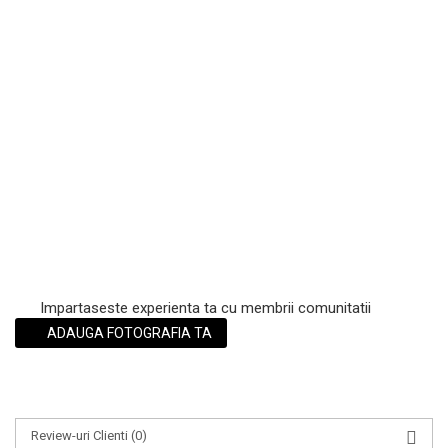
Scrub / Balsam de buze
Netestate pe Animale
Impartaseste experienta ta cu membrii comunitatii
ADAUGA FOTOGRAFIA TA
Review-uri Clienti
(0)