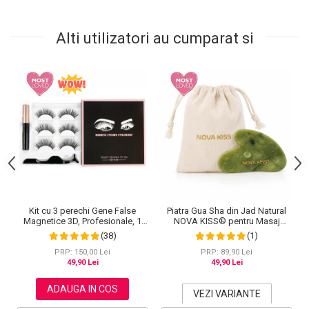
Alti utilizatori au cumparat si
Kit cu 3 perechi Gene False
Piatra Gua Sha din Jad Natural
Magnetice 3D, Profesionale, 1
NOVA KISS® pentru Masaj
Aplicator, 1 Eyeliner Magnetic
Facial, Antirid si Drenaj Limfatic,
(38)
(1)
Negru intens, Waterproof, 3
Include Saculet de Bumbac
Modele
PRP: 150,00 Lei
PRP: 89,90 Lei
49,90 Lei
49,90 Lei
ADAUGA IN COS
VEZI VARIANTE