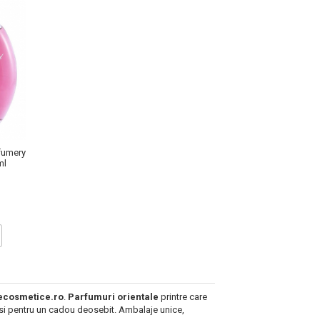
fumery
ml
ecosmetice.ro
.
Parfumuri orientale
printre care
r si pentru un cadou deosebit. Ambalaje unice,