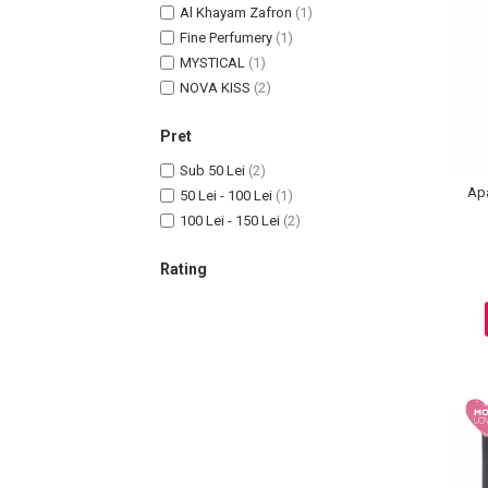
Al Khayam Zafron
(1)
Fine Perfumery
(1)
MYSTICAL
(1)
NOVA KISS
(2)
Uleiuri pentru Par
Pret
Uleiuri pentru Corp
Sub 50 Lei
(2)
Uleiuri Unghii / Cuticule
Ap
50 Lei - 100 Lei
(1)
Uleiuri pentru Ten
100 Lei - 150 Lei
(2)
Uleiuri Esentiale
INGRIJIRE TEN
Rating