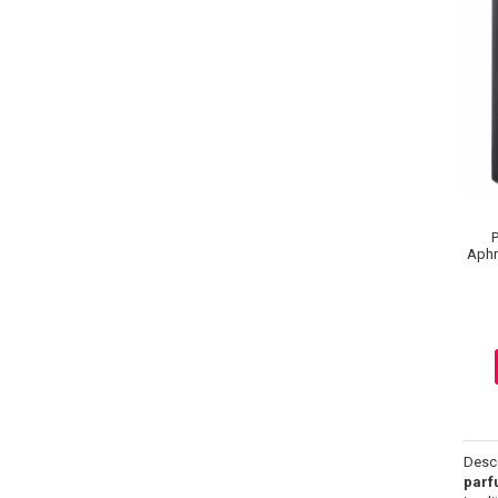
P
Aphr
Masaj Facial si Drenaj Limfatic
Exfolianti si Masti
Gomaj si Exfoliere
Masti
Plasturi ochi / nas / frunte
Produse Curatare Ten
Demachiant si Apa Micelara
Desc
Gel de Curatare
parf