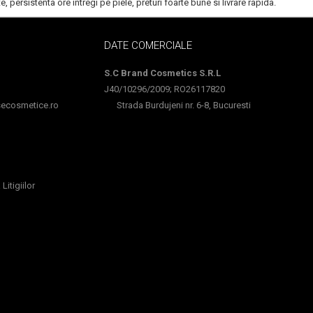
te, persistenta ore intregi pe piele, preturi foarte bune si livrare rapida.
DATE COMERCIALE
S.C Brand Cosmetics S.R.L
J40/10296/2009; RO26117820
cosmetice.ro
Strada Burdujeni nr. 6-8, Bucuresti
Litigiilor