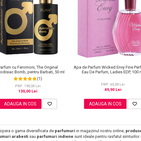
arfum cu Feromoni, The Original
Apa de Parfum Wicked Envy Fine Per
odisiac Bomb, pentru Barbati, 50 ml
Eau De Parfum, Ladies EDP, 100 
(1)
PRP: 65,00 Lei
PRP: 190,00 Lei
49,90 Lei
130,00 Lei
ADAUGA IN COS
ADAUGA IN COS
opera o gama diversificata de
parfumuri
in magazinul nostru online,
produs
umuri arabesti
sau
parfumuri indiene
sunt ideale pentru rasfatul simturilo