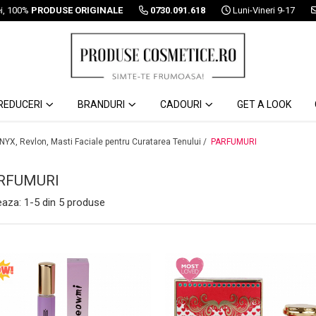
ei, 100%
PRODUSE ORIGINALE
0730.091.618
Luni-Vineri 9-17
REDUCERI
BRANDURI
CADOURI
GET A LOOK
 NYX, Revlon, Masti Faciale pentru Curatarea Tenului /
PARFUMURI
RFUMURI
eaza:
1-
5
din
5
produse