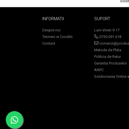
inedi
Lotiune Tonica
Hidratare
Contur de Ochi
INFORMATII
SUPORT
Creme de Noapte
Despre noi
Luni-Vineri 9-17
Creme de Zi
Termeni si Conditii
0730.091.618
Serum / Elixir
Contact
comenzi@produse
Antirid
Metode de Plata
Contur de Ochi
Politica de Retur
Creme de Noapte
Garantia Produselor
Creme de Zi
ANPC
Solutionarea Online a 
Plasturi Antirid
Serum / Elixir
Imperfectiuni
Iritatii
Matifiant si Purifiant
Matifiere
Spray Fixare Machiaj
Roseata